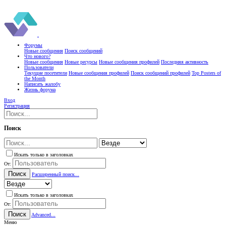
Форумы
Новые сообщения
Поиск сообщений
Что нового?
Новые сообщения
Новые ресурсы
Новые сообщения профилей
Последняя активность
Пользователи
Текущие посетители
Новые сообщения профилей
Поиск сообщений профилей
Top Posters of
the Month
Написать жалобу
Жизнь форума
Вход
Регистрация
Поиск
Искать только в заголовках
От:
Поиск
Расширенный поиск...
Искать только в заголовках
От:
Поиск
Advanced...
Меню