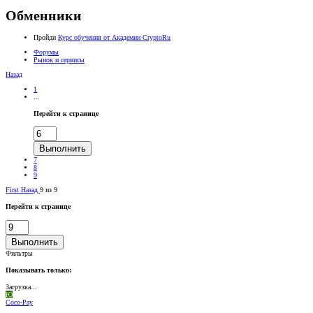
Обменники
Пройди
Курс обучения от Академии CryptoRu
Форумы
Рынок и сервисы
Назад
1
...
Перейти к странице
Выполнить
7
8
9
First
Назад
9 из 9
Перейти к странице
Выполнить
Фильтры
Показывать только:
Загрузка...
Ю
Coco-Pay