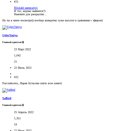
#21
Bliskahl написал(а):
И что, нормас майнится?)
Нажмите для раскрытия...
Ну ты в инете посмотри)) вообще конкретно хуже выхлоп в сравнении с эфиром)
UglevVasiya
Главный криптан🥈
23 Март 2022
1,042
21
22 Июль 2022
#22
Расслабьтесь, Нарик Бутылин опять всех кинет)
Safferd
Главный криптан🥇
25 Апрель 2022
1,351
19
22 Июль 2022