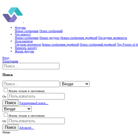
Форумы
Новые сообщения
Поиск сообщений
Что нового?
Новые сообщения
Новые ресурсы
Новые сообщения профилей
Последняя активность
Пользователи
Текущие посетители
Новые сообщения профилей
Поиск сообщений профилей
Top Posters of 
Написать жалобу
Жизнь форума
Вход
Регистрация
Поиск
Искать только в заголовках
От:
Поиск
Расширенный поиск...
Искать только в заголовках
От:
Поиск
Advanced...
Меню