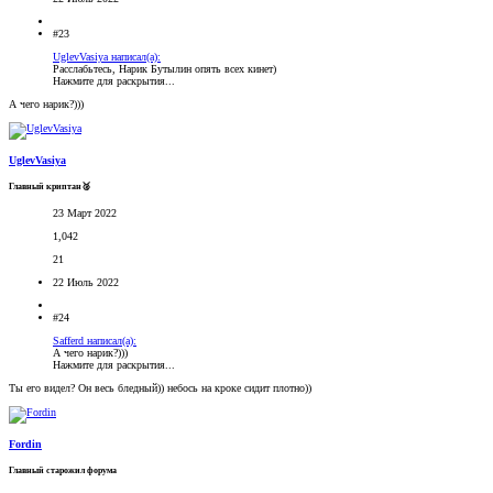
#23
UglevVasiya написал(а):
Расслабьтесь, Нарик Бутылин опять всех кинет)
Нажмите для раскрытия...
А чего нарик?)))
UglevVasiya
Главный криптан🥈
23 Март 2022
1,042
21
22 Июль 2022
#24
Safferd написал(а):
А чего нарик?)))
Нажмите для раскрытия...
Ты его видел? Он весь бледный)) небось на кроке сидит плотно))
Fordin
Главный старожил форума