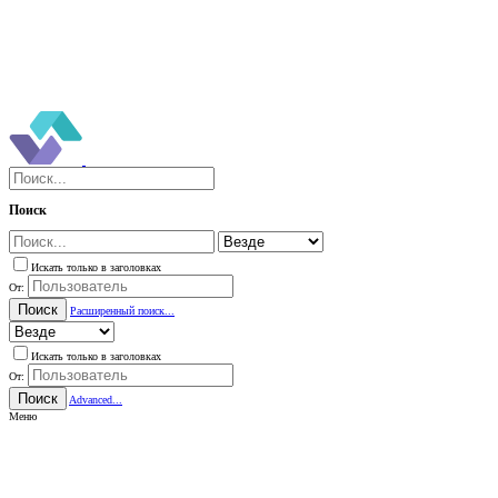
Поиск
Искать только в заголовках
От:
Поиск
Расширенный поиск...
Искать только в заголовках
От:
Поиск
Advanced...
Меню