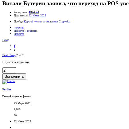
Витали Бутерин заявил, что переход на POS ув
Автор темы
Bliskahl
Дата начала
22 Июль 2022
Пройди
Курс обучения от Академии CryptoRu
Форумы
Новости и события
Новости
Назад
1
2
First
Назад
2 из 2
Перейти к странице
Выполнить
Fordin
Главный старожил форума
23 Март 2022
2,610
60
22 Июль 2022