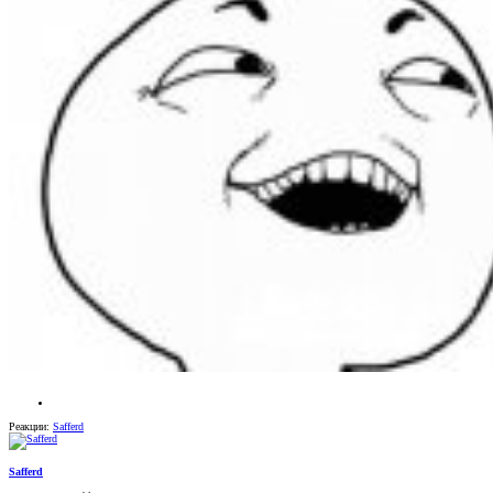
Реакции:
Safferd
Safferd