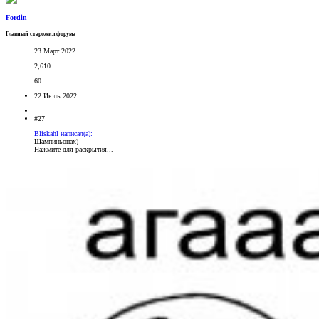
Fordin
Главный старожил форума
23 Март 2022
2,610
60
22 Июль 2022
#27
Bliskahl написал(а):
Шампиньонах)
Нажмите для раскрытия...