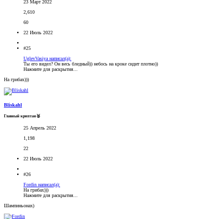
23 Март 2022
2,610
60
22 Июль 2022
#25
UglevVasiya написал(а):
Ты его видел? Он весь бледный)) небось на кроке сидит плотно))
Нажмите для раскрытия...
На грибах)))
Bliskahl
Главный криптан🥈
25 Апрель 2022
1,198
22
22 Июль 2022
#26
Fordin написал(а):
На грибах)))
Нажмите для раскрытия...
Шампиньонах)