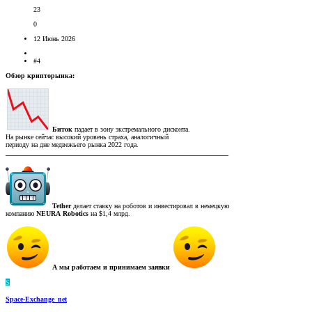
23
0
12 Июнь 2026
#4
Обзор крипторынка:
Биток
падает в зону экстремального дисконта.
На рынке сейчас высокий уровень страха, аналогичный
периоду на дне медвежьего рынка 2022 года.
________________________________________________________________
Tether
делает ставку на роботов и⁠ инвестировал в немецкую
компанию
NEURA
Robotics⁠
на $1,4 млрд.
А мы работаем и принимаем заявки
S
Space-Exchange_net