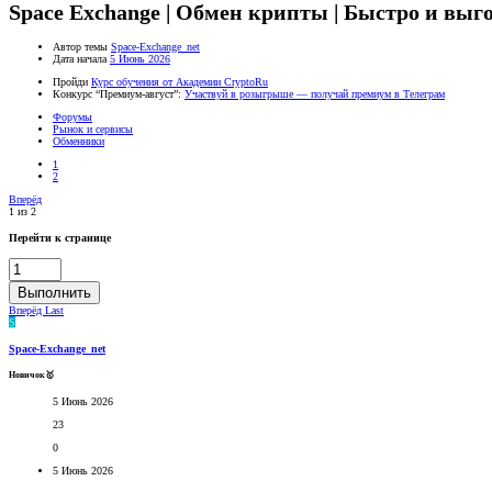
Space Exchange | Обмен крипты | Быстро и выг
Автор темы
Space-Exchange_net
Дата начала
5 Июнь 2026
Пройди
Курс обучения от Академии CryptoRu
Конкурс “Премиум-август”:
Участвуй в розыгрыше — получай премиум в Телеграм
Форумы
Рынок и сервисы
Обменники
1
2
Вперёд
1 из 2
Перейти к странице
Выполнить
Вперёд
Last
S
Space-Exchange_net
Новичок🥇
5 Июнь 2026
23
0
5 Июнь 2026