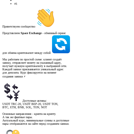
#1
Приветствуем сообщество
Представляем
Space Exchange
- обменный сервис
для обмена криптовалют между собой
Мы работаем по простой схеме: клиент создаёт
заявку, отправляет монету на указанный адрес,
получает нужную криптовалюту в выбранной сети.
Каждой заявке присваивается уникальный адрес
для депозита. Курс фиксируется на момент
создания заявки ⚡️
Доступные активы:
USDT TRC-20, USDT BEP-20, USDT TON,
BTC, ETH, BNB, SOL, TON, NOT
Основные направления - крипта на крипту.
А так же фиатные пары.
Актуальный курс, минимальные суммы и доступные
пары отображаются на сайте перед созданием заявки.