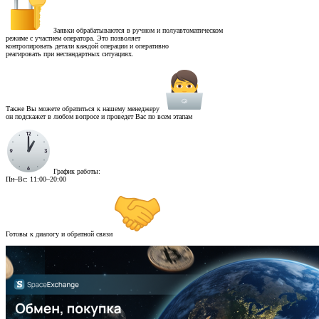
Заявки обрабатываются в ручном и полуавтоматическом
режиме с участием оператора. Это позволяет
контролировать детали каждой операции и оперативно
реагировать при нестандартных ситуациях.
Также Вы можете обратиться к нашему менеджеру
он подскажет в любом вопросе и проведет Вас по всем этапам
График работы:
Пн–Вс: 11:00–20:00
Готовы к диалогу и обратной связи