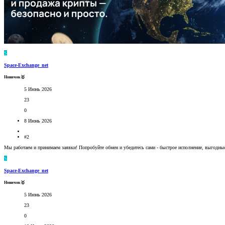
S
Space-Exchange_net
Новичок🥇
5 Июнь 2026
23
0
8 Июнь 2026
#2
Мы работаем и принимаем заявки! Попробуйте обмен и убедитесь сами - быстрое исполнение, выгодны
S
Space-Exchange_net
Новичок🥇
5 Июнь 2026
23
0