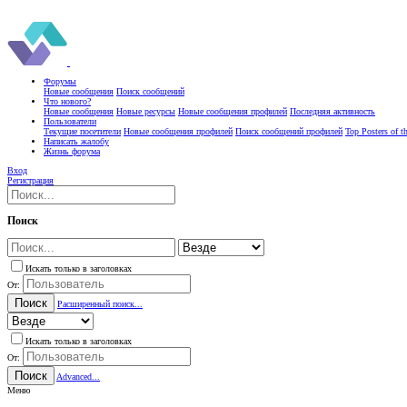
Форумы
Новые сообщения
Поиск сообщений
Что нового?
Новые сообщения
Новые ресурсы
Новые сообщения профилей
Последняя активность
Пользователи
Текущие посетители
Новые сообщения профилей
Поиск сообщений профилей
Top Posters of 
Написать жалобу
Жизнь форума
Вход
Регистрация
Поиск
Искать только в заголовках
От:
Поиск
Расширенный поиск...
Искать только в заголовках
От:
Поиск
Advanced...
Меню