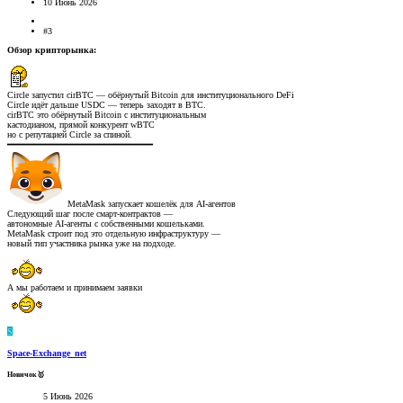
10 Июнь 2026
#3
Обзор крипторынка:
Circle запустил cirBTC — обёрнутый Bitcoin для институционального DeFi
Circle идёт дальше USDC — теперь заходят в BTC.
cirBTC это обёрнутый Bitcoin с институциональным
кастодианом, прямой конкурент wBTC
но с репутацией Circle за спиной.
━━━━━━━━━━━━━━━━━━━━━━━━━━━
MetaMask запускает кошелёк для AI-агентов
Следующий шаг после смарт-контрактов —
автономные AI-агенты с собственными кошельками.
MetaMask строит под это отдельную инфраструктуру —
новый тип участника рынка уже на подходе.
А мы работаем и принимаем заявки
S
Space-Exchange_net
Новичок🥇
5 Июнь 2026