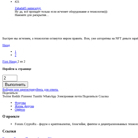
#21
Zahada05 написал(а):
Ну да, всё пропадёт только если исчезнет оборудование и технологии)))
Нажмите для раскрытия...
Быстрее мы исчезнем, а технологии останутся миром править. Вон, уже алгоритмы на NFT деньги зар
Назад
1
2
First
Назад
2 из 2
Перейти к странице
Выполнить
Войдите или зарегистрируйтесь для ответа.
Поделиться:
Twitter
Reddit
Pinterest
Tumblr
WhatsApp
Электронная почта
Поделиться
Ссылка
Форумы
Жизнь форума
Оффтоп
О проекте
Forum.CryptoRu - форум о криптовалютах, блокчейне, финтехе и децентрализованных техноло
Ссылки