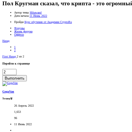
Пол Кругман сказал, что крипта - это огромны
Автор темы
Hibawand
Дата начала
11 Июнь 2022
Пройди
Курс обучения от Академии CryptoRu
Форумы
Жизнь форума
Оффтоп
Назад
1
2
First
Назад
2 из 2
Перейти к странице
Выполнить
GogaVan
Холдер🥉
26 Апрель 2022
1,653
96
11 Июнь 2022