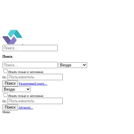
Поиск
Искать только в заголовках
От:
Поиск
Расширенный поиск...
Искать только в заголовках
От:
Поиск
Advanced...
Меню