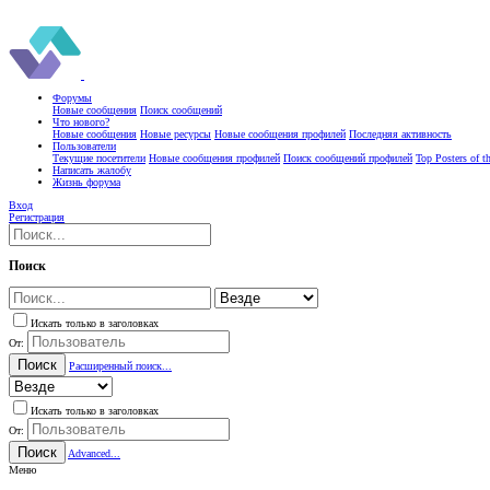
Форумы
Новые сообщения
Поиск сообщений
Что нового?
Новые сообщения
Новые ресурсы
Новые сообщения профилей
Последняя активность
Пользователи
Текущие посетители
Новые сообщения профилей
Поиск сообщений профилей
Top Posters of 
Написать жалобу
Жизнь форума
Вход
Регистрация
Поиск
Искать только в заголовках
От:
Поиск
Расширенный поиск...
Искать только в заголовках
От:
Поиск
Advanced...
Меню