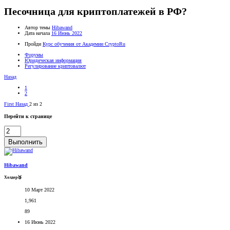
Песочница для криптоплатежей в РФ?
Автор темы
Hibawand
Дата начала
16 Июнь 2022
Пройди
Курс обучения от Академии CryptoRu
Форумы
Юридическая информация
Регулирование криптовалют
Назад
1
2
First
Назад
2 из 2
Перейти к странице
Выполнить
Hibawand
Холдер🥉
10 Март 2022
1,961
89
16 Июнь 2022