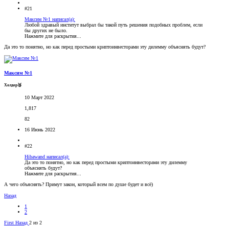
#21
Максим №1 написал(а):
Любой здравый институт выбрал бы такой путь решения подобных проблем, если
бы других не было.
Нажмите для раскрытия...
Да это то понятно, но как перед простыми криптоинвесторами эту дилемму объяснять будут?
Максим №1
Холдер🥉
10 Март 2022
1,817
82
16 Июнь 2022
#22
Hibawand написал(а):
Да это то понятно, но как перед простыми криптоинвесторами эту дилемму
объяснять будут?
Нажмите для раскрытия...
А чего объяснять? Примут закон, который всем по душе будет и всё)
Назад
1
2
First
Назад
2 из 2