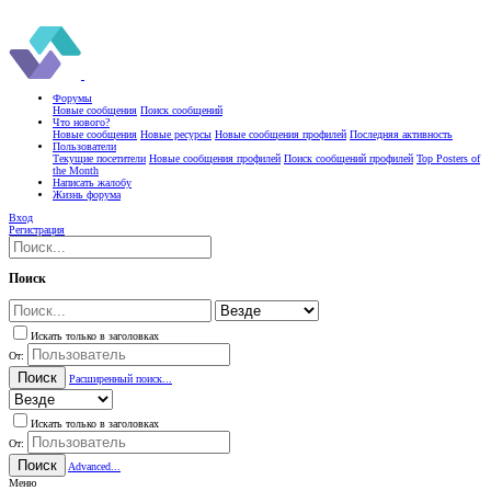
Форумы
Новые сообщения
Поиск сообщений
Что нового?
Новые сообщения
Новые ресурсы
Новые сообщения профилей
Последняя активность
Пользователи
Текущие посетители
Новые сообщения профилей
Поиск сообщений профилей
Top Posters of
the Month
Написать жалобу
Жизнь форума
Вход
Регистрация
Поиск
Искать только в заголовках
От:
Поиск
Расширенный поиск...
Искать только в заголовках
От:
Поиск
Advanced...
Меню