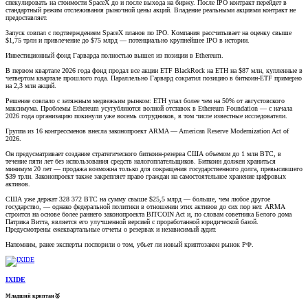
спекулировать на стоимости SpaceX до и после выхода на биржу. После IPO контракт перейдет в
стандартный режим отслеживания рыночной цены акций. Владение реальными акциями контракт не
предоставляет.
Запуск совпал с подтверждением SpaceX планов по IPO. Компания рассчитывает на оценку свыше
$1,75 трлн и привлечение до $75 млрд — потенциально крупнейшее IPO в истории.
Инвестиционный фонд Гарварда полностью вышел из позиции в Ethereum.
В первом квартале 2026 года фонд продал все акции ETF BlackRock на ETH на $87 млн, купленные в
четвертом квартале прошлого года. Параллельно Гарвард сократил позицию в биткоин-ETF примерно
на 2,3 млн акций.
Решение совпало с затяжным медвежьим рынком: ETH упал более чем на 50% от августовского
максимума. Проблемы Ethereum усугубляются волной отставок в Ethereum Foundation — с начала
2026 года организацию покинули уже восемь сотрудников, в том числе известные исследователи.
Группа из 16 конгрессменов внесла законопроект ARMA — American Reserve Modernization Act of
2026.
Он предусматривает создание стратегического биткоин-резерва США объемом до 1 млн BTC, в
течение пяти лет без использования средств налогоплательщиков. Биткоин должен храниться
минимум 20 лет — продажа возможна только для сокращения государственного долга, превысившего
$39 трлн. Законопроект также закрепляет право граждан на самостоятельное хранение цифровых
активов.
США уже держат 328 372 BTC на сумму свыше $25,5 млрд — больше, чем любое другое
государство, — однако федеральной политики в отношении этих активов до сих пор нет. ARMA
строится на основе более раннего законопроекта BITCOIN Act и, по словам советника Белого дома
Патрика Витта, является его улучшенной версией с проработанной юридической базой.
Предусмотрены ежеквартальные отчеты о резервах и независимый аудит.
Напомним, ранее эксперты поспорили о том, убьет ли новый криптозакон рынок РФ.
IXIDE
Младший криптан🥇