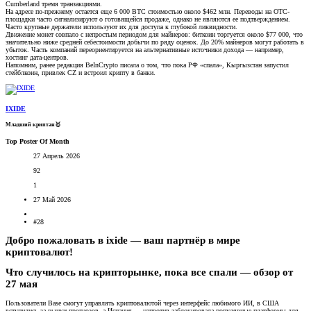
Cumberland тремя транзакциями.
На адресе по-прежнему остается еще 6 000 BTC стоимостью около $462 млн. Переводы на OTC-
площадки часто сигнализируют о готовящейся продаже, однако не являются ее подтверждением.
Часто крупные держатели используют их для доступа к глубокой ликвидности.
Движение монет совпало с непростым периодом для майнеров: биткоин торгуется около $77 000, что
значительно ниже средней себестоимости добычи по ряду оценок. До 20% майнеров могут работать в
убыток. Часть компаний переориентируется на альтернативные источники дохода — например,
хостинг дата-центров.
Напомним, ранее редакция BeInCrypto писала о том, что пока РФ «спала», Кыргызстан запустил
стейблкоин, привлек CZ и встроил крипту в банки.
IXIDE
Младший криптан🥇
Top Poster Of Month
27 Апрель 2026
92
1
27 Май 2026
#28
Добро пожаловать в ixide — ваш партнёр в мире
криптовалют!​
Что случилось на крипторынке, пока все спали — обзор от
27 мая​
Пользователи Base смогут управлять криптовалютой через интерфейс любимого ИИ, в США
вступились за рынки прогнозов, а Испания — напротив заблокировала популярные платформы для