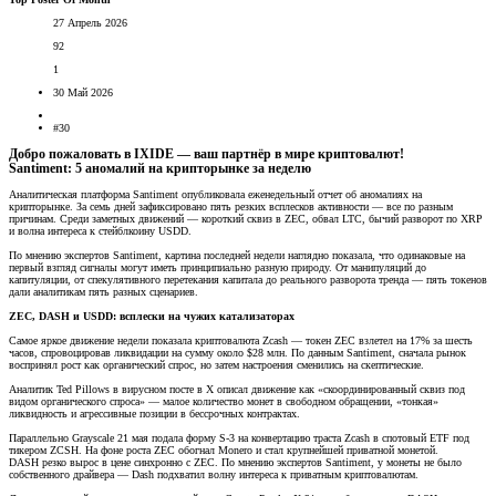
27 Апрель 2026
92
1
30 Май 2026
#30
Добро пожаловать в IXIDE — ваш партнёр в мире криптовалют!
Santiment: 5 аномалий на крипторынке за неделю​
Аналитическая платформа Santiment опубликовала еженедельный отчет об аномалиях на
крипторынке. За семь дней зафиксировано пять резких всплесков активности — все по разным
причинам. Среди заметных движений — короткий сквиз в ZEC, обвал LTC, бычий разворот по XRP
и волна интереса к стейблкоину USDD.
По мнению экспертов Santiment, картина последней недели наглядно показала, что одинаковые на
первый взгляд сигналы могут иметь принципиально разную природу. От манипуляций до
капитуляции, от спекулятивного перетекания капитала до реального разворота тренда — пять токенов
дали аналитикам пять разных сценариев.
ZEC, DASH и USDD: всплески на чужих катализаторах
Самое яркое движение недели показала криптовалюта Zcash — токен ZEC взлетел на 17% за шесть
часов, спровоцировав ликвидации на сумму около $28 млн. По данным Santiment, сначала рынок
воспринял рост как органический спрос, но затем настроения сменились на скептические.
Аналитик Ted Pillows в вирусном посте в X описал движение как «скоординированный сквиз под
видом органического спроса» — малое количество монет в свободном обращении, «тонкая»
ликвидность и агрессивные позиции в бессрочных контрактах.
Параллельно Grayscale 21 мая подала форму S-3 на конвертацию траста Zcash в спотовый ETF под
тикером ZCSH. На фоне роста ZEC обогнал Monero и стал крупнейшей приватной монетой.
DASH резко вырос в цене синхронно с ZEC. По мнению экспертов Santiment, у монеты не было
собственного драйвера — Dash подхватил волну интереса к приватным криптовалютам.