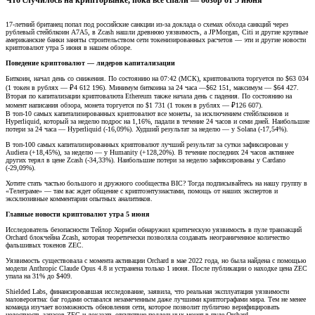
Что случилось на крипторынке, пока все спали — обзор от 5 июня
17-летний британец попал под российские санкции из-за доклада о схемах обхода санкций через
рублевый стейблкоин А7А5, в Zcash нашли древнюю уязвимость, а JPMorgan, Citi и другие крупные
американские банки заняты строительством сети токенизированных расчетов — эти и другие новости
криптовалют утра 5 июня в нашем обзоре.
Поведение криптовалют — лидеров капитализации
Биткоин, начал день со снижения. По состоянию на 07:42 (МСК), криптовалюта торгуется по $63 034
(1 токен в рублях — ₽4 612 196). Минимум биткоина за 24 часа —$62 151, максимум — $64 427.
Вторая по капитализации криптовалюта Ethereum также начала день с падения. По состоянию на
момент написания обзора, монета торгуется по $1 731 (1 токен в рублях — ₽126 607).
В топ-10 самых капитализированных криптовалют все монеты, за исключением стейблкоинов и
Hyperliquid, который за неделю подрос на 1,16%, падали в течение 24 часов и семи дней. Наибольшие
потери за 24 часа — Hyperliquid (-16,09%). Худший результат за неделю — у Solana (-17,54%).
В топ-100 самых капитализированных криптовалют лучший результат за сутки зафиксирован у
Audiera (+18,45%), за неделю — у Humanity (+128,20%). В течение последних 24 часов активнее
других терял в цене Zcash (-34,33%). Наибольшие потери за неделю зафиксированы у Cardano
(-29,09%).
Хотите стать частью большого и дружного сообщества BIC? Тогда подписывайтесь на нашу группу в
«Телеграме» — там вас ждет общение с криптоэнтузиастами, помощь от наших экспертов и
эксклюзивные комментарии опытных аналитиков.
Главные новости криптовалют утра 5 июня
Исследователь безопасности Тейлор Хорнби обнаружил критическую уязвимость в пуле транзакций
Orchard блокчейна Zcash, которая теоретически позволяла создавать неограниченное количество
фальшивых токенов ZEC.
Уязвимость существовала с момента активации Orchard в мае 2022 года, но была найдена с помощью
модели Anthropic Claude Opus 4.8 и устранена только 1 июня. После публикации о находке цена ZEC
упала на 31% до $409.
Shielded Labs, финансировавшая исследование, заявила, что реальная эксплуатация уязвимости
маловероятна: баг годами оставался незамеченным даже лучшими криптографами мира. Тем не менее
команда изучает возможность обновления сети, которое позволит публично верифицировать
целостность запасов ZEC и доказать отсутствие поддельных монет в пуле Orchard.