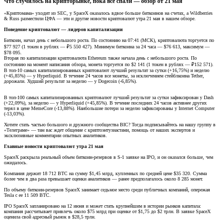
Что случилось на крипторынке, пока все спали — обзор от 21 мая​
«Криптомама» уходит из SEC, у SpaceX оказалось вдвое больше биткоинов на счетах, а Wildberries
& Russ разместили ЦФА — эти и другие новости криптовалют утра 21 мая в нашем обзоре.
Поведение криптовалют — лидеров капитализации
Биткоин, начал день с небольшого роста. По состоянию на 07:41 (МСК), криптовалюта торгуется по
$77 927 (1 токен в рублях — ₽5 550 427). Минимум биткоина за 24 часа — $76 613, максимум —
$78 095.
Вторая по капитализации криптовалюта Ethereum также начала день с небольшого роста. По
состоянию на момент написания обзора, монета торгуется по $2 141 (1 токен в рублях — ₽152 571).
В топ-10 самых капитализированных криптовалют лучший результат за сутки (+16,75%) и неделю
(+45,85%) — у Hyperliquid. В течение 24 часов все монеты, за исключением стейблкоина Tether,
дорожали. Худший результат за неделю — у Dogecoin (-6,85%).
В топ-100 самых капитализированных криптовалют лучший результат за сутки зафиксирован у Dash
(+22,09%), за неделю — у Hyperliquid (+45,85%). В течение последних 24 часов активнее других
терял в цене MemeCore (-13,88%). Наибольшие потери за неделю зафиксированы у Internet Computer
(-13,03%).
Хотите стать частью большого и дружного сообщества BIC? Тогда подписывайтесь на нашу группу в
«Телеграме» — там вас ждет общение с криптоэнтузиастами, помощь от наших экспертов и
эксклюзивные комментарии опытных аналитиков.
Главные новости криптовалют утра 21 мая
SpaceX раскрыла реальный объем биткоин-резервов в S-1 заявке на IPO, и он оказался больше, чем
ожидалось.
Компания держит 18 712 BTC на сумму $1,45 млрд, купленных по средней цене $35 320. Сумма
более чем в два раза превышает оценки аналитиков — ранее предполагалось около 8 285 монет.
По объему биткоин-резервов SpaceX занимает седьмое место среди публичных компаний, опережая
Tesla с ее 11 509 BTC.
IPO SpaceX запланировано на 12 июня и может стать крупнейшим в истории рынков капитала:
компания рассчитывает привлечь около $75 млрд при оценке от $1,75 до $2 трлн. В заявке SpaceX
оценила свой адресный рынок в $28,5 трлн.