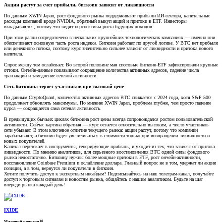
Акции растут за счет прибыли, биткоин зависит от ликвидности
По данным XWIN Japan, рост фондового рынка поддерживают прибыли ИИ-сектора, капитальные
расходы компаний вроде NVIDIA, обратный выкуп акций и притоки в ETF. Инвесторы
вкладываются, потому что видят перспективы роста будущих доходов.
При этом ралли сосредоточено в нескольких крупнейших технологических компаниях — именно они
обеспечивают основную часть роста индекса. Биткоин работает по другой логике. У BTC нет прибыли
или денежного потока, поэтому курс значительно сильнее зависит от ликвидности и притока нового
капитала.
Спрос между тем ослабевает. Во второй половине мая спотовые биткоин-ETF зафиксировали крупные
оттоки. Ончейн-данные показывают сокращение количества активных адресов, падение числа
транзакций и замедление сетевой активности.
Сеть биткоина теряет участников при высокой цене
По данным CryptoQuant, количество активных адресов BTC снижается с 2024 года, хотя S&P 500
продолжает обновлять максимумы. По мнению XWIN Japan, проблема глубже, чем просто падение
курса — сокращается сама сетевая активность.
В предыдущих бычьих циклах биткоина рост цены всегда сопровождался ростом пользовательской
активности. Сейчас картина обратная — курс остается относительно высоким, а число участников
сети убывает. В этом ключевое отличие текущего рынка: акции растут, потому что компании
зарабатывают, а биткоин будет увеличиваться в стоимости только при возвращении ликвидности и
новых покупателей.
Капитал перетекает в инструменты, генерирующие прибыль, и уходит из тех, что зависят от притока
ликвидности. По мнению аналитиков, для серьезного восстановления BTC одной силы фондового
рынка недостаточно. Биткоину нужны более мощные притоки в ETF, рост ончейн-активности,
восстановление Coinbase Premium и ослабление доллара. Главный вопрос не в том, удержат ли акции
позиции, а в том, вернутся ли покупатели в биткоин.
Хотите получить доступ к экспертным инсайдам? Подписывайтесь на наш телеграм-канал, получайте
доступ к торговым сигналам и новостям рынка, общайтесь с нашим аналитиком. Будьте на шаг
впереди рынка каждый день!
IXIDE
Младший криптан🥇