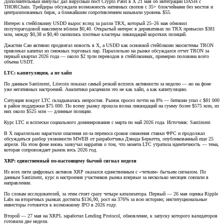
Дополнительный импульс дал вирусный пост Crypto Patel в X 21 мая об интеграции DASH с
THORChain. Трейдеры обсуждали возможность нативных свопов с 35+ блокчейнами без мостов и
централизованных бирж, а ближайшим сопротивлением называли уровень $55.
Интерес к стейблкоину USDD вырос вслед за ралли TRX, который 25–26 мая обновил
полуторагодовой максимум вблизи $0,40. Открытый интерес в деривативах по TRX превысил $381
млн, между $0,38 и $0,40 скопились плотные кластеры ликвидаций коротких позиций.
Джастин Сан активно продвигал новость в X, а USDD как основной стейблкоин экосистемы TRON
привлекал капитал из смежных торговых пар. Параллельно на рынке обсуждался отчет TRON за
первый квартал 2026 года — около $2 трлн переводов в стейблкоинах, примерно половина всего
объема USDT.
LTC: капитуляция, а не хайп
По данным Santiment, Litecoin показал самый резкий всплеск активности за неделю — но на фоне
уже негативных настроений. Аналитики расценили это не как хайп, а как капитуляцию.
Ситуация вокруг LTC складывалась непростая. Рынок просел почти на 8% — биткоин упал с $81 000
в район поддержки $75 000. По всему рынку прошла волна ликвидаций на сумму более $575 млн, из
них около $525 млн — длинные позиции.
Курс LTC и всплески социального доминирования с марта по май 2026 года. Источник: Santiment
В X параллельно нарастали опасения из-за переноса сроков снижения ставки ФРС и продолжал
обсуждаться разбор уязвимости MWEB от разработчика Дэвида Беркетта, опубликованный еще 25
апреля. На этом фоне вновь зазвучал нарратив о том, что монета LTC утратила идентичность — тема,
которая сопровождает рынок весь 2026 год.
XRP: единственный по-настоящему бычий сигнал недели
Из всех пяти цифровых активов XRP оказался единственным с «четким» бычьим сигналом. По
данным Santiment, курс и настроения участников рынка впервые за несколько месяцев совпали в
направлении.
По словам исследователей, за этим стоят сразу четыре катализатора. Первый — 26 мая оценка Ripple
Labs на вторичных рынках достигла $136,90, рост на 376% за всю историю; институциональные
инвесторы готовятся к возможному IPO в 2026 году.
Второй — 27 мая на XRPL заработал Lending Protocol, обновление, к запуску которого валидаторов
готовили две недели.