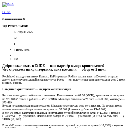
IXIDE
Младший криптан🥇
Top Poster Of Month
27 Апрель 2026
92
1
2 Июнь 2026
#33
Добро пожаловать в IXIDE — ваш партнёр в мире криптовалют!
Что случилось на крипторынке, пока все спали — обзор от 2 июня​
Robinhood выходит на рынок Канады, DeFi-протокол Radiant закрывается, а Dogecoin открыли
доступ к институциональной инфраструктуре Paxos — эти и другие новости криптовалют утра 2 июня
в нашем обзоре.
Поведение криптовалют — лидеров капитализации
Биткоин начал день с небольшого снижения. По состоянию на 07:38 (МСК), криптовалюта торгуется
по $70 896 (1 токен в рублях — ₽5 102 913). Минимум биткоина за 24 часа — $70 081, максимум —
$73 469.
Вторая по капитализации криптовалюта Ethereum также начала день со снижения. По состоянию на
момент написания обзора, монета торгуется по $2 002 (1 токен в рублях — ₽143 802).
В топ-10 самых капитализированных криптовалют лучший результат за сутки (+1,73%) и неделю
(+23,94%) — у Hyperliquid. Наибольшие потери за 24 часа — у биткоина (-3,31%), за семь дней — у
TRON (-8,96%).
В топ-100 самых капитализированных криптовалют лучший результат за сутки (+18,63%) и неделю