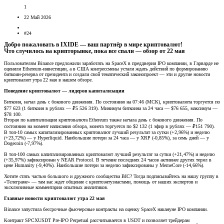
1
22 Май 2026
#24
Добро пожаловать в IXIDE — ваш партнёр в мире криптовалют!
Что случилось на крипторынке, пока все спали — обзор от 22 мая​
Пользователям Binance предложили заработать на SpaceX в преддверии IPO компании, в Гарварде не
оценили Ethereum-инвестиции, а в США конгрессмены устали ждать действий по формированию
биткоин-резерва от президента и создали свой тематический законопроект — эти и другие новости
криптовалют утра 22 мая в нашем обзоре.
Поведение криптовалют — лидеров капитализации
Биткоин, начал день с бокового движения. По состоянию на 07:46 (МСК), криптовалюта торгуется по
$77 623 (1 биткоин в рублях — ₽5 526 319). Минимум биткоина за 24 часа — $76 655, максимум —
$78 100.
Вторая по капитализации криптовалюта Ethereum также начала день с бокового движения. По
состоянию на момент написания обзора, монета торгуется по $2 132 (1 эфир в рублях — ₽151 790).
В топ-10 самых капитализированных криптовалют лучший результат за сутки (+2,96%) и неделю
(+23,72%) — у Hyperliquid. Наибольшие потери за 24 часа — у XRP (-0,85%), за семь дней — у
Dogecoin (-7,97%).
В топ-100 самых капитализированных криптовалют лучший результат за сутки (+21,47%) и неделю
(+35,97%) зафиксирован у NEAR Protocol. В течение последних 24 часов активнее других терял в
цене Humanity (-9,40%). Наибольшие потери за неделю зафиксированы у MemeCore (-14,66%).
Хотите стать частью большого и дружного сообщества BIC? Тогда подписывайтесь на нашу группу в
«Телеграме» — там вас ждет общение с криптоэнтузиастами, помощь от наших экспертов и
эксклюзивные комментарии опытных аналитиков.
Главные новости криптовалют утра 22 мая
Binance запустила бессрочные фьючерсные контракты на оценку SpaceX накануне IPO компании.
Контракт SPCXUSDT Pre-IPO Perpetual рассчитывается в USDT и позволяет трейдерам