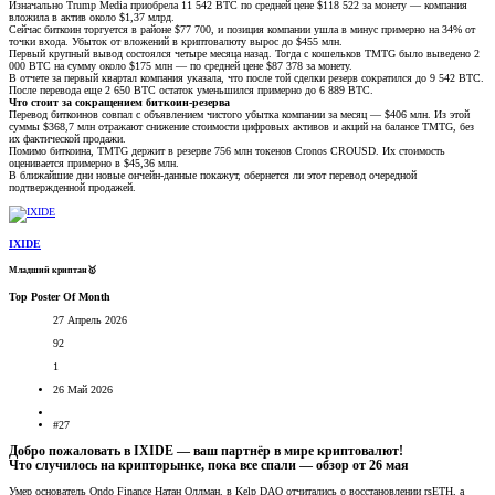
Изначально Trump Media приобрела 11 542 BTC по средней цене $118 522 за монету — компания
вложила в актив около $1,37 млрд.
Сейчас биткоин торгуется в районе $77 700, и позиция компании ушла в минус примерно на 34% от
точки входа. Убыток от вложений в криптовалюту вырос до $455 млн.
Первый крупный вывод состоялся четыре месяца назад. Тогда с кошельков TMTG было выведено 2
000 BTC на сумму около $175 млн — по средней цене $87 378 за монету.
В отчете за первый квартал компания указала, что после той сделки резерв сократился до 9 542 BTC.
После перевода еще 2 650 BTC остаток уменьшился примерно до 6 889 BTC.
Что стоит за сокращением биткоин-резерва
Перевод биткоинов совпал с объявлением чистого убытка компании за месяц — $406 млн. Из этой
суммы $368,7 млн отражают снижение стоимости цифровых активов и акций на балансе TMTG, без
их фактической продажи.
Помимо биткоина, TMTG держит в резерве 756 млн токенов Cronos CROUSD. Их стоимость
оценивается примерно в $45,36 млн.
В ближайшие дни новые ончейн-данные покажут, обернется ли этот перевод очередной
подтвержденной продажей.
IXIDE
Младший криптан🥇
Top Poster Of Month
27 Апрель 2026
92
1
26 Май 2026
#27
Добро пожаловать в IXIDE — ваш партнёр в мире криптовалют!
Что случилось на крипторынке, пока все спали — обзор от 26 мая​
Умер основатель Ondo Finance Натан Оллман, в Kelp DAO отчитались о восстановлении rsETH, а