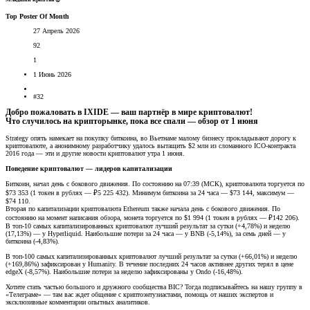
Top Poster Of Month
27 Апрель 2026
92
1
1 Июнь 2026
#32
Добро пожаловать в IXIDE — ваш партнёр в мире криптовалют!
Что случилось на крипторынке, пока все спали — обзор от 1 июня​
Strategy опять намекает на покупку биткоина, во Вьетнаме малому бизнесу прокладывают дорогу к
криптовалюте, а анонимному разработчику удалось вытащить $2 млн из сломанного ICO-контракта
2016 года — эти и другие новости криптовалют утра 1 июня.
Поведение криптовалют — лидеров капитализации
Биткоин, начал день с бокового движения. По состоянию на 07:39 (МСК), криптовалюта торгуется по
$73 353 (1 токен в рублях — ₽5 225 432). Минимум биткоина за 24 часа — $73 144, максимум —
$74 110.
Вторая по капитализации криптовалюта Ethereum также начала день с бокового движения. По
состоянию на момент написания обзора, монета торгуется по $1 994 (1 токен в рублях — ₽142 206).
В топ-10 самых капитализированных криптовалют лучший результат за сутки (+4,78%) и неделю
(17,13%) — у Hyperliquid. Наибольшие потери за 24 часа — у BNB (-5,14%), за семь дней — у
биткоина (-4,83%).
В топ-100 самых капитализированных криптовалют лучший результат за сутки (+66,01%) и неделю
(+169,86%) зафиксирован у Humanity. В течение последних 24 часов активнее других терял в цене
edgeX (-8,57%). Наибольшие потери за неделю зафиксированы у Ondo (-16,48%).
Хотите стать частью большого и дружного сообщества BIC? Тогда подписывайтесь на нашу группу в
«Телеграме» — там вас ждет общение с криптоэнтузиастами, помощь от наших экспертов и
эксклюзивные комментарии опытных аналитиков.