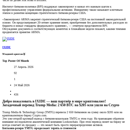
числе по делам Silk Road и Bitfinex.
Институт биткоин-политики (BPI) поддержал законопроект и назвал его важным шагом к
профессиональному управлению федеральными активами. Инициативу также называют ключевым
этапом в развитии концепции стратегического биткоин-резерва США.
«Законопроект ARMA закрепит стратегический биткоин-резерв США на постоянной законодательной
основе. Он предусматривает 20-летнее хранение монет, приобретения без дополнительных расходов из
бюджета и новые стандарты федерального хранения», — отметили представители BPI.
Обсуждение документа в соответствующих комитетах в ближайшие недели покажет, какими темпами
продвигается принятие ARMA.
IXIDE
Младший криптан🥇
Top Poster Of Month
27 Апрель 2026
92
1
24 Май 2026
#26
Добро пожаловать в IXIDE — ваш партнёр в мире криптовалют!
Загадочный перевод Trump Media: 2 650 BTC на $205 млн ушли на Crypto​
Trump Media & Technology Group (TMTG) перевела 2 650 биткоинов на сумму около $205 млн на
криптовалютную биржу Crypto.com.
Это уже второй крупный вывод с биткоин-кошельков TMTG в этом году. На транзакцию обратили
внимание исследователи аналитической компании Lookonchain. При этом перевод монет на биржу не
всегда означает их продажу — это может быть просто перераспределение активов.
Биткоин-резерв TMTG продолжает терять в стоимости