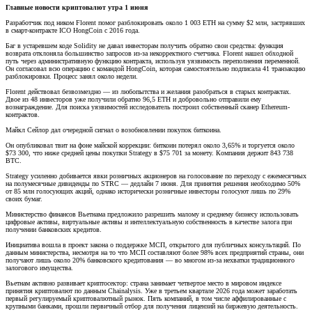
Главные новости криптовалют утра 1 июня
Разработчик под ником Florent помог разблокировать около 1 003 ETH на сумму $2 млн, застрявших
в смарт-контракте ICO HongCoin с 2016 года.
Баг в устаревшем коде Solidity не давал инвесторам получить обратно свои средства: функция
возврата отклоняла большинство запросов из-за некорректного счетчика. Florent нашел обходной
путь через административную функцию контракта, используя уязвимость переполнения переменной.
Он согласовал всю операцию с командой HongCoin, которая самостоятельно подписала 41 транзакцию
разблокировки. Процесс занял около недели.
Florent действовал безвозмездно — из любопытства и желания разобраться в старых контрактах.
Двое из 48 инвесторов уже получили обратно 96,5 ETH и добровольно отправили ему
вознаграждение. Для поиска уязвимостей исследователь построил собственный сканер Ethereum-
контрактов.
Майкл Сейлор дал очередной сигнал о возобновлении покупок биткоина.
Он опубликовал твит на фоне майской коррекции: биткоин потерял около 3,65% и торгуется около
$73 300, что ниже средней цены покупки Strategy в $75 701 за монету. Компания держит 843 738
BTC.
Strategy усиленно добивается явки розничных акционеров на голосование по переходу с ежемесячных
на полумесячные дивиденды по STRC — дедлайн 7 июня. Для принятия решения необходимо 50%
от 85 млн голосующих акций, однако исторически розничные инвесторы голосуют лишь по 29%
своих бумаг.
Министерство финансов Вьетнама предложило разрешить малому и среднему бизнесу использовать
цифровые активы, виртуальные активы и интеллектуальную собственность в качестве залога при
получении банковских кредитов.
Инициатива вошла в проект закона о поддержке МСП, открытого для публичных консультаций. По
данным министерства, несмотря на то что МСП составляют более 98% всех предприятий страны, они
получают лишь около 20% банковского кредитования — во многом из-за нехватки традиционного
залогового имущества.
Вьетнам активно развивает криптосектор: страна занимает четвертое место в мировом индексе
принятия криптовалют по данным Chainalysis. Уже в третьем квартале 2026 года может заработать
первый регулируемый криптовалютный рынок. Пять компаний, в том числе аффилированные с
крупными банками, прошли первичный отбор для получения лицензий на биржевую деятельность.