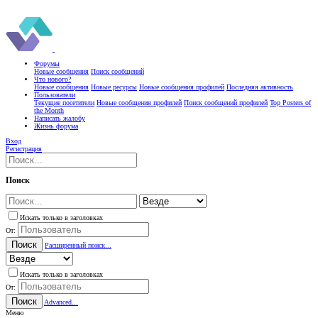
Форумы
Новые сообщения
Поиск сообщений
Что нового?
Новые сообщения
Новые ресурсы
Новые сообщения профилей
Последняя активность
Пользователи
Текущие посетители
Новые сообщения профилей
Поиск сообщений профилей
Top Posters of
the Month
Написать жалобу
Жизнь форума
Вход
Регистрация
Поиск
Искать только в заголовках
От:
Поиск
Расширенный поиск...
Искать только в заголовках
От:
Поиск
Advanced...
Меню