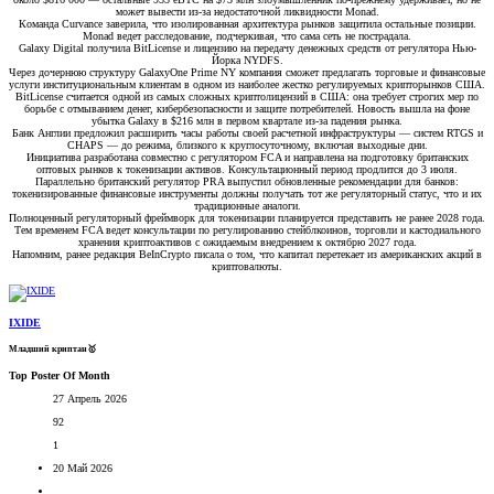
может вывести из-за недостаточной ликвидности Monad.
Команда Curvance заверила, что изолированная архитектура рынков защитила остальные позиции.
Monad ведет расследование, подчеркивая, что сама сеть не пострадала.
Galaxy Digital получила BitLicense и лицензию на передачу денежных средств от регулятора Нью-
Йорка NYDFS.
Через дочернюю структуру GalaxyOne Prime NY компания сможет предлагать торговые и финансовые
услуги институциональным клиентам в одном из наиболее жестко регулируемых крипторынков США.
BitLicense считается одной из самых сложных криптолицензий в США: она требует строгих мер по
борьбе с отмыванием денег, кибербезопасности и защите потребителей. Новость вышла на фоне
убытка Galaxy в $216 млн в первом квартале из-за падения рынка.
Банк Англии предложил расширить часы работы своей расчетной инфраструктуры — систем RTGS и
CHAPS — до режима, близкого к круглосуточному, включая выходные дни.
Инициатива разработана совместно с регулятором FCA и направлена на подготовку британских
оптовых рынков к токенизации активов. Консультационный период продлится до 3 июля.
Параллельно британский регулятор PRA выпустил обновленные рекомендации для банков:
токенизированные финансовые инструменты должны получать тот же регуляторный статус, что и их
традиционные аналоги.
Полноценный регуляторный фреймворк для токенизации планируется представить не ранее 2028 года.
Тем временем FCA ведет консультации по регулированию стейблкоинов, торговли и кастодиального
хранения криптоактивов с ожидаемым внедрением к октябрю 2027 года.
Напомним, ранее редакция BeInCrypto писала о том, что капитал перетекает из американских акций в
криптовалюты.​
IXIDE
Младший криптан🥇
Top Poster Of Month
27 Апрель 2026
92
1
20 Май 2026