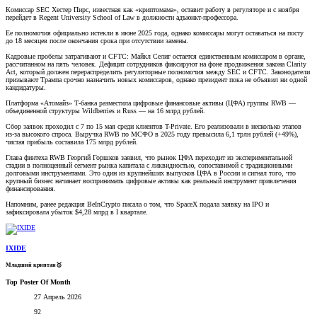
Комиссар SEC Хестер Пирс, известная как «криптомама», оставит работу в регуляторе и с ноября
перейдет в Regent University School of Law в должности адъюнкт-профессора.
Ее полномочия официально истекли в июне 2025 года, однако комиссары могут оставаться на посту
до 18 месяцев после окончания срока при отсутствии замены.
Кадровые пробелы затрагивают и CFTC: Майкл Селиг остается единственным комиссаром в органе,
рассчитанном на пять человек. Дефицит сотрудников фиксируют на фоне продвижения закона Clarity
Act, который должен перераспределить регуляторные полномочия между SEC и CFTC. Законодатели
призывают Трампа срочно назначить новых комиссаров, однако президент пока не объявил ни одной
кандидатуры.
Платформа «Атомайз» Т-банка разместила цифровые финансовые активы (ЦФА) группы RWB —
объединенной структуры Wildberries и Russ — на 16 млрд рублей.
Сбор заявок проходил с 7 по 15 мая среди клиентов T-Private. Его реализовали в несколько этапов
из-за высокого спроса. Выручка RWB по МСФО в 2025 году превысила 6,1 трлн рублей (+49%),
чистая прибыль составила 175 млрд рублей.
Глава финтеха RWB Георгий Горшков заявил, что рынок ЦФА переходит из экспериментальной
стадии в полноценный сегмент рынка капитала с ликвидностью, сопоставимой с традиционными
долговыми инструментами. Это один из крупнейших выпусков ЦФА в России и сигнал того, что
крупный бизнес начинает воспринимать цифровые активы как реальный инструмент привлечения
финансирования.
Напомним, ранее редакция BeInCrypto писала о том, что SpaceX подала заявку на IPO и
зафиксировала убыток $4,28 млрд в I квартале.
IXIDE
Младший криптан🥇
Top Poster Of Month
27 Апрель 2026
92