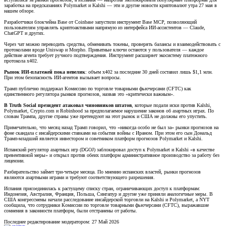
заработка на предсказаниях Polymarket и Kalshi — эти и другие новости криптовалют утра 27 мая в
нашем обзоре.
Разработчики блокчейна Base от Coinbase запустили инструмент Base MCP, позволяющий
пользователям управлять криптоактивами напрямую из интерфейса ИИ-ассистентов — Claude,
ChatGPT и других.
Через чат можно переводить средства, обменивать токены, проверять балансы и взаимодействовать с
протоколами вроде Uniswap и Morpho. Приватные ключи остаются у пользователя — каждое
действие агента требует ручного подтверждения. Инструмент расширяет экосистему платежного
протокола x402.
Рынок ИИ-платежей пока невелик
: объем x402 за последние 30 дней составил лишь $1,1 млн.
При этом безопасность ИИ-агентов вызывает вопросы.
Трамп публично поддержал Комиссию по торговле товарными фьючерсами (CFTC) как
единственного регулятора рынков прогнозов, назвав это «критически важным».
В Truth Social президент атаковал чиновников штатов
, которые подали иски против Kalshi,
Polymarket, Crypto.com и Robinhood за предполагаемое нарушение законов об азартных играх. По
словам Трампа, другие страны уже претендуют на этот рынок и США не должны его упустить.
Примечательно, что месяц назад Трамп говорил, что «никогда особо не был за» рынки прогнозов на
фоне скандала с инсайдерскими ставками на события войны с Ираном. При этом его сын Дональд
Трамп-младший является инвестором и советником платформ прогнозов Polymarket и Kalshi.
Испанский регулятор азартных игр (DGOJ) заблокировал доступ к Polymarket и Kalshi «в качестве
превентивной меры» и открыл против обеих платформ административное производство за работу без
лицензии.
Разбирательство займет три-четыре месяца. По мнению испанских властей, рынки прогнозов
являются азартными играми и требуют соответствующего разрешения.
Испания присоединилась к растущему списку стран, ограничивающих доступ к платформам:
Индонезия, Австралия, Франция, Польша, Сингапур и другие уже приняли аналогичные меры. В
США конгрессмены начали расследование инсайдерской торговли на Kalshi и Polymarket, а NYT
сообщила, что сотрудники Комиссии по торговле товарными фьючерсами (CFTC), выражавшие
сомнения в законности платформ, были отстранены от работы.
Последнее редактирование модератором:
27 Май 2026