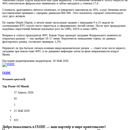
Аналитики Delphi Digital выделили еще один индикатор. Соотношение биткоина к золоту выросло на
46% относительно февральских минимумов и сейчас находится у отметки 17,6.
Стоимость драгоценного металла откатилась от январского максимума на 18%, а курс биткоина начал
восстановление примерно с середины диапазона $60 000. Этот показатель отражает относительную
силу двух активов.
По оценке Delphi Digital, в начале июня скользящие средние с периодами 9 и 21 неделя по
соотношению BTC/золото могут пересечься и сформировать бычий сигнал. После трех предыдущих
подобных пересечений биткоин показывал рост на 148%, 641% и снова 148%.
Впервые в статусе председателя ФРС Кевин Уорш проведет заседание Федерального комитета по
открытым рынкам — оно пройдет 16–17 июня. Вероятность повышения ставки, по данным
фьючерсного рынка, составляет примерно 1,2%.
Перевесят ли три бычьих сигнала влияние макроэкономических рисков — станет ясно после первого
заседания при новом главе ФРС и по динамике инфляции летом на фоне напряженности вокруг
Ирана.
Последнее редактирование модератором:
20 Май 2026
IXIDE
Младший криптан🥇
Top Poster Of Month
27 Апрель 2026
92
1
21 Май 2026
#23
Добро пожаловать в IXIDE — ваш партнёр в мире криптовалют!