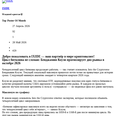
IXIDE
Младший криптан🥇
Top Poster Of Month
27 Апрель 2026
92
1
28 Май 2026
#29
Добро пожаловать в IXIDE — ваш партнёр в мире криптовалют!
Цикл биткоина не сломан: Бенджамин Коуэн прогнозирует дно рынка в
октябре 2026​
Четырехлетний цикл биткоина продолжает работать — так считает основатель Into the Cryptoverse
Бенджамин Коуэн. Текущий локальный максимум пришелся почти точно на привычные для истории
сроки. Следующий минимум аналитик ожидает в четвертом квартале 2026 года.
Коуэн не разделяет мнения, что спотовые ETF, корпоративные покупки или идея статуса биткоина в
качестве резервной валюты США нарушили устоявшийся ритм рынка. В каждом из прошлых
циклов звучали похожие аргументы в пользу «суперцикла» — но медвежья фаза все равно наступала.
Максимум по графику
В новом видео основатель Into the Cryptoverse ответил экспертам, которые поспешили объявить
четырехлетний цикл завершенным.
«Биткоин зафиксировал максимум всего на неделю позже обычного — несмотря на заявления о том,
что четырехлетний цикл себя исчерпал», — заявил Коуэн.
По его словам, два предыдущих пика пришлись на 1059-й и 1168-й дни после минимума цикла. На
этот раз рынок развернулся на 1162-й день.