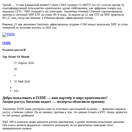
Третий — 14 мая Банковский комитет Сената США одобрил CLARITY Act (15 голосов против 9),
классифицирующий большинство криптовалют, кроме стейблкоинов, как цифровые товары под
надзором CFTC. XRP попадает в эту категорию. Аналитики Standard Chartered спрогнозировали
притоки в спотовый XRP-ETF на сумму $4–8 млрд. За неделю до 22 мая ETF на XRP привлекли
$12,57 млн, тогда как биткоин- и Ethereum-фонды зафиксировали оттоки.
Наконец, 21 мая аналитики Santiment зафиксировали создание 4 300 новых кошельков XRP за сутки,
четвертый по величине всплеск за 2026 год.
IXIDE
Младший криптан🥇
Top Poster Of Month
27 Апрель 2026
92
1
31 Май 2026
#31
Добро пожаловать в IXIDE — ваш партнёр в мире криптовалют!
Акции растут, биткоин падает — эксперты объяснили причину​
Аналитики XWIN Japan разобрали одно из ключевых расхождений на рынке — фондовые индексы
растут, а биткоин слабеет. По их мнению, причина в том, что ценные бумаги и BTC теперь движутся
за счет разных драйверов.
S&P 500 и японские акции держатся вблизи максимумов, а рынок биткоина испытывает давление.
Оба класса активов формально считаются рисковыми, но их фактическое поведение стало
принципиально разным.