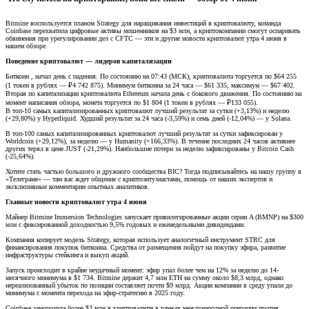
Bitmine воспользуется планом Strategy для наращивания инвестиций в криптовалюту, команда
Coinbase перехватила цифровые активы мошенников на $3 млн, а криптокомпании смогут оспаривать
обвинения при урегулировании дел с CFTC — эти и другие новости криптовалют утра 4 июня в
нашем обзоре.
Поведение криптовалют — лидеров капитализации
Биткоин , начал день с падения. По состоянию на 07:43 (МСК), криптовалюта торгуется по $64 255
(1 токен в рублях — ₽4 742 875). Минимум биткоина за 24 часа — $61 335, максимум — $67 402.
Вторая по капитализации криптовалюта Ethereum начала день с бокового движения. По состоянию на
момент написания обзора, монета торгуется по $1 804 (1 токен в рублях — ₽133 055).
В топ-10 самых капитализированных криптовалют лучший результат за сутки (+3,13%) и неделю
(+29,80%) у Hyperliquid. Худший результат за 24 часа (-3,59%) и семь дней (-12,04%) — у Solana.
В топ-100 самых капитализированных криптовалют лучший результат за сутки зафиксирован у
Worldcoin (+29,12%), за неделю — у Humanity (+166,33%). В течение последних 24 часов активнее
других терял в цене JUST (-21,29%). Наибольшие потери за неделю зафиксированы у Bitcoin Cash
(-25,64%).
Хотите стать частью большого и дружного сообщества BIC? Тогда подписывайтесь на нашу группу в
«Телеграме» — там вас ждет общение с криптоэнтузиастами, помощь от наших экспертов и
эксклюзивные комментарии опытных аналитиков.
Главные новости криптовалют утра 4 июня
Майнер Bitmine Immersion Technologies запускает привилегированные акции серии A (BMNP) на $300
млн с фиксированной доходностью 9,5% годовых и еженедельными дивидендами.
Компания копирует модель Strategy, которая использует аналогичный инструмент STRC для
финансирования покупок биткоина. Средства от размещения пойдут на покупку эфира, развитие
инфраструктуры стейкинга и выкуп акций.
Запуск происходит в крайне неудачный момент: эфир упал более чем на 12% за неделю до 14-
месячного минимума в $1 734. Bitmine держит 4,7 млн ETH на сумму около $8,3 млрд, однако
нереализованный убыток по позиции составляет почти $9 млрд. Акции компании в среду упали до
минимума с момента перехода на эфир-стратегию в 2025 году.
Coinbase заморозила более $3 млн в криптовалюте в рамках международной операции против