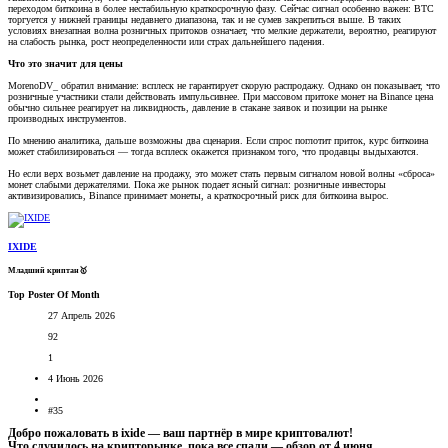
переходом биткоина в более нестабильную краткосрочную фазу. Сейчас сигнал особенно важен: BTC
торгуется у нижней границы недавнего диапазона, так и не сумев закрепиться выше. В таких
условиях внезапная волна розничных притоков означает, что мелкие держатели, вероятно, реагируют
на слабость рынка, рост неопределенности или страх дальнейшего падения.
Что это значит для цены
MorenoDV_ обратил внимание: всплеск не гарантирует скорую распродажу. Однако он показывает, что
розничные участники стали действовать импульсивнее. При массовом притоке монет на Binance цена
обычно сильнее реагирует на ликвидность, давление в стакане заявок и позиции на рынке
производных инструментов.
По мнению аналитика, дальше возможны два сценария. Если спрос поглотит приток, курс биткоина
может стабилизироваться — тогда всплеск окажется признаком того, что продавцы выдыхаются.
Но если верх возьмет давление на продажу, это может стать первым сигналом новой волны «сброса»
монет слабыми держателями. Пока же рынок подает ясный сигнал: розничные инвесторы
активизировались, Binance принимает монеты, а краткосрочный риск для биткоина вырос.
IXIDE
Младший криптан🥇
Top Poster Of Month
27 Апрель 2026
92
1
4 Июнь 2026
#35
Добро пожаловать в ixide — ваш партнёр в мире криптовалют!
Что случилось на крипторынке, пока все спали — обзор от 4 июня