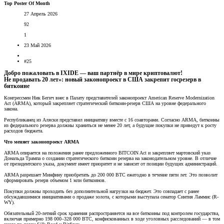
Top Poster Of Month
27 Апрель 2026
92
1
23 Май 2026
#25
Добро пожаловать в IXIDE — ваш партнёр в мире криптовалют!
Не продавать 20 лет»: новый законопроект в США закрепит госрезерв в
биткоине​
Конгрессмен Ник Бегич внес в Палату представителей законопроект American Reserve Modernization
Act (ARMA), который закрепляет стратегический биткоин-резерв США на уровне федерального
закона.
Республиканец из Аляски представил инициативу вместе с 16 соавторами. Согласно ARMA, биткоины
из федерального резерва должны храниться не менее 20 лет, а будущие покупки не приведут к росту
расходов бюджета.
Что меняет законопроект ARMA
ARMA опирается на положения ранее предложенного BITCOIN Act и закрепляет мартовский указ
Дональда Трампа о создании стратегического биткоин резерва на законодательном уровне. В отличие
от президентского указа, документ имеет приоритет и не зависит от позиции будущих администраций.
ARMA разрешает Минфину приобретать до 200 000 BTC ежегодно в течение пяти лет. Это позволит
сформировать резерв объемом 1 млн биткоинов.
Покупки должны проходить без дополнительной нагрузки на бюджет. Это совпадает с ранее
обсуждавшимися инициативами о продаже золота, с которыми выступала сенатор Синтия Ламмис (R-
WY).
Обязательный 20-летний срок хранения распространяется на все биткоины под контролем государства,
включая примерно 198 000–328 000 BTC, конфискованных в ходе уголовных расследований — в том