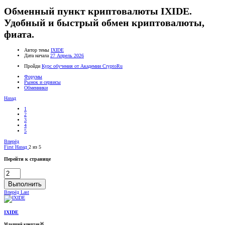
Обменный пункт криптовалюты IXIDE.
Удобный и быстрый обмен криптовалюты,
фиата.
Автор темы
IXIDE
Дата начала
27 Апрель 2026
Пройди
Курс обучения от Академии CryptoRu
Форумы
Рынок и сервисы
Обменники
Назад
1
2
3
4
5
Вперёд
First
Назад
2 из 5
Перейти к странице
Выполнить
Вперёд
Last
IXIDE
Младший криптан🥇