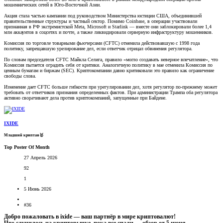
мошеннических сетей в Юго-Восточной Азии.
Акция стала частью кампании под руководством Министерства юстиции США, объединившей
правительственные структуры и частный сектор. Помимо Coinbase, в операции участвовали
признанная в РФ экстремистской Meta, Microsoft и Starlink — вместе они заблокировали более 1,4
млн аккаунтов в соцсетях и почте, а также ликвидировали серверную инфраструктуру мошенников.
Комиссия по торговле товарными фьючерсами (CFTC) отменила действовавшую с 1998 года
политику, запрещавшую урелирование дел, если ответчик отрицал обвинения регулятора.
По словам председателя CFTC Майкла Селига, правило «могло создавать неверное впечатление», что
Комиссия пытается оградить себя от критики. Аналогичную политику в мае отменила Комиссия по
ценным бумагам и биржам (SEC). Криптокомпании давно критиковали это правило как ограничение
свободы слова.
Изменение дает CFTC больше гибкости при урегулировании дел, хотя регулятор по-прежнему может
требовать от ответчиков признания определенных фактов. При администрации Трампа оба регулятора
активно сворачивают дела против криптокомпаний, запущенные при Байдене.
IXIDE
Младший криптан🥇
Top Poster Of Month
27 Апрель 2026
92
1
5 Июнь 2026
#36
Добро пожаловать в ixide — ваш партнёр в мире криптовалют!