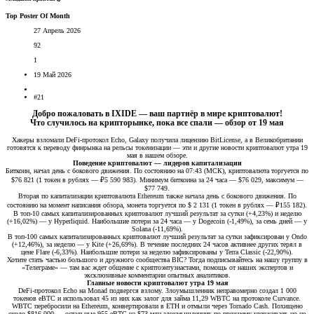
Top Poster Of Month
27 Апрель 2026
92
1
19 Май 2026
#21
Добро пожаловать в IXIDE — ваш партнёр в мире криптовалют!
Что случилось на крипторынке, пока все спали — обзор от 19 мая​
Хакеры взломали DeFi-протокол Echo, Galaxy получила лицензию BitLicense, а в Великобритании
готовятся к переводу финрынка на рельсы токенизации — эти и другие новости криптовалют утра 19
мая в нашем обзоре.
Поведение криптовалют — лидеров капитализации
Биткоин, начал день с бокового движения. По состоянию на 07:43 (МСК), криптовалюта торгуется по
$76 821 (1 токен в рублях — ₽5 590 983). Минимум биткоина за 24 часа — $76 029, максимум —
$77 749.
Вторая по капитализации криптовалюта Ethereum также начала день с бокового движения. По
состоянию на момент написания обзора, монета торгуется по $ 2 131 (1 токен в рублях — ₽155 182).
В топ-10 самых капитализированных криптовалют лучший результат за сутки (+4,23%) и неделю
(+16,02%) — у Hyperliquid. Наибольшие потери за 24 часа — у Dogecoin (-1,49%), за семь дней — у
Solana (-11,69%).
В топ-100 самых капитализированных криптовалют лучший результат за сутки зафиксирован у Ondo
(+12,46%), за неделю — у Kite (+26,69%). В течение последних 24 часов активнее других терял в
цене Flare (-6,33%). Наибольшие потери за неделю зафиксированы у Terra Classic (-22,90%).
Хотите стать частью большого и дружного сообщества BIC? Тогда подписывайтесь на нашу группу в
«Телеграме» — там вас ждет общение с криптоэнтузиастами, помощь от наших экспертов и
эксклюзивные комментарии опытных аналитиков.
Главные новости криптовалют утра 19 мая
DeFi-протокол Echo на Monad подвергся взлому. Злоумышленник неправомерно создал 1 000
токенов eBTC и использовал 45 из них как залог для займа 11,29 WBTC на протоколе Curvance.
WBTC перебросили на Ethereum, конвертировали в ETH и отмыли через Tornado Cash. Похищено
около $816 000 — остальные 955 eBTC на $73 млн злоумышленник по-прежнему удерживает, но не