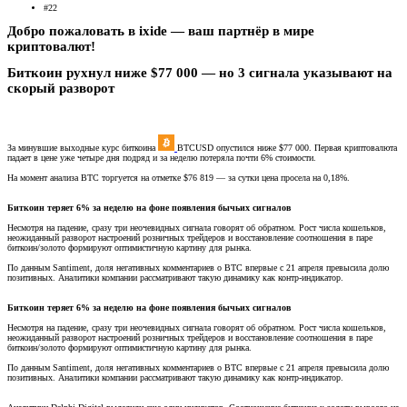
#22
Добро пожаловать в ixide — ваш партнёр в мире
криптовалют!​
Биткоин рухнул ниже $77 000 — но 3 сигнала указывают на
скорый разворот​
За минувшие выходные курс биткоина
BTCUSD опустился ниже $77 000. Первая криптовалюта
падает в цене уже четыре дня подряд и за неделю потеряла почти 6% стоимости.
На момент анализа BTC торгуется на отметке $76 819 — за сутки цена просела на 0,18%.
Биткоин теряет 6% за неделю на фоне появления бычьих сигналов
Несмотря на падение, сразу три неочевидных сигнала говорят об обратном. Рост числа кошельков,
неожиданный разворот настроений розничных трейдеров и восстановление соотношения в паре
биткоин/золото формируют оптимистичную картину для рынка.
По данным Santiment, доля негативных комментариев о BTC впервые с 21 апреля превысила долю
позитивных. Аналитики компании рассматривают такую динамику как контр-индикатор.
Биткоин теряет 6% за неделю на фоне появления бычьих сигналов
Несмотря на падение, сразу три неочевидных сигнала говорят об обратном. Рост числа кошельков,
неожиданный разворот настроений розничных трейдеров и восстановление соотношения в паре
биткоин/золото формируют оптимистичную картину для рынка.
По данным Santiment, доля негативных комментариев о BTC впервые с 21 апреля превысила долю
позитивных. Аналитики компании рассматривают такую динамику как контр-индикатор.