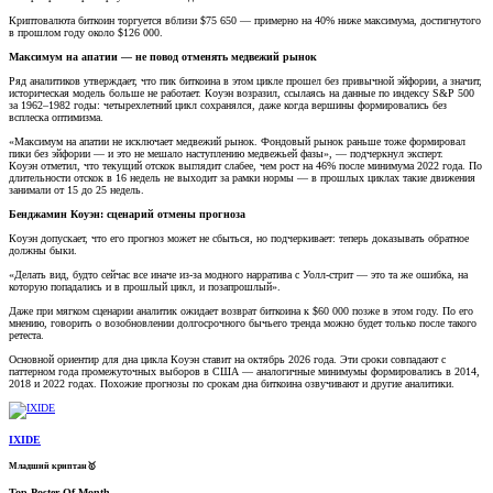
Криптовалюта биткоин торгуется вблизи $75 650 — примерно на 40% ниже максимума, достигнутого
в прошлом году около $126 000.
Максимум на апатии — не повод отменять медвежий рынок
Ряд аналитиков утверждает, что пик биткоина в этом цикле прошел без привычной эйфории, а значит,
историческая модель больше не работает. Коуэн возразил, ссылаясь на данные по индексу S&P 500
за 1962–1982 годы: четырехлетний цикл сохранялся, даже когда вершины формировались без
всплеска оптимизма.
«Максимум на апатии не исключает медвежий рынок. Фондовый рынок раньше тоже формировал
пики без эйфории — и это не мешало наступлению медвежьей фазы», — подчеркнул эксперт.
Коуэн отметил, что текущий отскок выглядит слабее, чем рост на 46% после минимума 2022 года. По
длительности отскок в 16 недель не выходит за рамки нормы — в прошлых циклах такие движения
занимали от 15 до 25 недель.
Бенджамин Коуэн: сценарий отмены прогноза
Коуэн допускает, что его прогноз может не сбыться, но подчеркивает: теперь доказывать обратное
должны быки.
«Делать вид, будто сейчас все иначе из-за модного нарратива с Уолл-стрит — это та же ошибка, на
которую попадались и в прошлый цикл, и позапрошлый».
Даже при мягком сценарии аналитик ожидает возврат биткоина к $60 000 позже в этом году. По его
мнению, говорить о возобновлении долгосрочного бычьего тренда можно будет только после такого
ретеста.
Основной ориентир для дна цикла Коуэн ставит на октябрь 2026 года. Эти сроки совпадают с
паттерном года промежуточных выборов в США — аналогичные минимумы формировались в 2014,
2018 и 2022 годах. Похожие прогнозы по срокам дна биткоина озвучивают и другие аналитики.
IXIDE
Младший криптан🥇
Top Poster Of Month