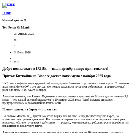
IXIDE
Младший криптан🥇
Top Poster Of Month
27 Апрель 2026
92
1
3 Июнь 2026
#34
Добро пожаловать в IXIDE — ваш партнёр в мире криптовалют!​
Приток Биткойна на Binance достиг максимума с ноября 2025 года​
На Binance зафиксирован крупнейший за год приток биткоина от розничных инвесторов. По мнению
аналитика MorenoDV_, это сигнал, что мелкие держатели готовятся действовать, а краткосрочный
риск для цены BTC заметно вырос.
Аналитик отметил, что 1 июня 30-дневная сумма розничных притоков на Binance достигла около 9,2
млрд — это самый высокий показатель с 20 ноября 2025 года. Такой всплеск он назвал
предупреждением о возможной волатильности.
Почему приток на биржу — это сигнал
По словам MorenoDV_, приток монет на биржу сам по себе не предвещает падения курса, но
повышает шанс резких движений. Когда монеты переводят из кошельков на торговые платформы,
инвесторы обычно готовятся к действиям — продаже, хеджированию, ребалансировке портфеля или
наращиванию кредитного плеча.
Аналитик подчеркнул, что в прошлом резкие всплески притоков на Binance нередко совпадали с