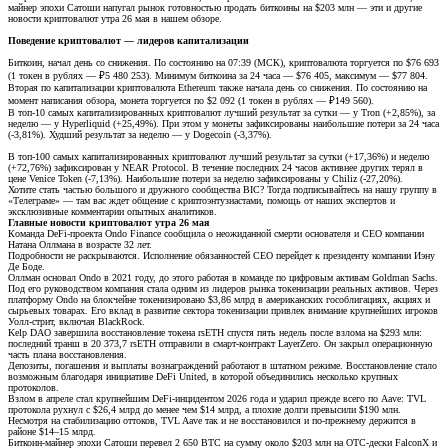
майнер эпохи Сатоши напугал рынок готовностью продать биткоины на $203 млн — эти и другие
новости криптовалют утра 26 мая в нашем обзоре.
Поведение криптовалют — лидеров капитализации
Биткоин, начал день со снижения. По состоянию на 07:39 (МСК), криптовалюта торгуется по $76 693
(1 токен в рублях — ₽5 480 253). Минимум биткоина за 24 часа — $76 405, максимум — $77 804.
Вторая по капитализации криптовалюта Ethereum также начала день со снижения. По состоянию на
момент написания обзора, монета торгуется по $2 092 (1 токен в рублях — ₽149 560).
В топ-10 самых капитализированных криптовалют лучший результат за сутки — у Tron (+2,85%), за
неделю — у Hyperliquid (+25,49%). При этом у монеты зафиксированы наибольшие потери за 24 часа
(-3,81%). Худший результат за неделю — у Dogecoin (-3,37%).
В топ-100 самых капитализированных криптовалют лучший результат за сутки (+17,36%) и неделю
(+72,76%) зафиксирован у NEAR Protocol. В течение последних 24 часов активнее других терял в
цене Venice Token (-7,13%). Наибольшие потери за неделю зафиксированы у Chiliz (-27,20%).
Хотите стать частью большого и дружного сообщества BIC? Тогда подписывайтесь на нашу группу в
«Телеграме» — там вас ждет общение с криптоэнтузиастами, помощь от наших экспертов и
эксклюзивные комментарии опытных аналитиков.
Главные новости криптовалют утра 26 мая
Команда DeFi-проекта Ondo Finance сообщила о неожиданной смерти основателя и CEO компании
Натана Оллмана в возрасте 32 лет.
Подробности не раскрываются. Исполнение обязанностей CEO перейдет к президенту компании Иэну
Де Боде.
Оллман основал Ondo в 2021 году, до этого работая в команде по цифровым активам Goldman Sachs.
Под его руководством компания стала одним из лидеров рынка токенизации реальных активов. Через
платформу Ondo на блокчейне токенизировано $3,86 млрд в американских гособлигациях, акциях и
сырьевых товарах. Его вклад в развитие сектора токенизации привлек внимание крупнейших игроков
Уолл-стрит, включая BlackRock.
Kelp DAO завершила восстановление токена rsETH спустя пять недель после взлома на $293 млн:
последний транш в 20 373,7 rsETH отправили в смарт-контракт LayerZero. Он закрыл операционную
часть плана восстановления.
Депозиты, погашения и выплаты вознаграждений работают в штатном режиме. Восстановление стало
возможным благодаря инициативе DeFi United, в которой объединились несколько крупных
протоколов.
Взлом в апреле стал крупнейшим DeFi-инцидентом 2026 года и ударил прежде всего по Aave: TVL
протокола рухнул с $26,4 млрд до менее чем $14 млрд, а плохие долги превысили $190 млн.
Несмотря на стабилизацию оттоков, TVL Aave так и не восстановился и по-прежнему держится в
районе $14–15 млрд.
Биткоин-майнер эпохи Сатоши перевел 2 650 BTC на сумму около $203 млн на OTC-дески FalconX и