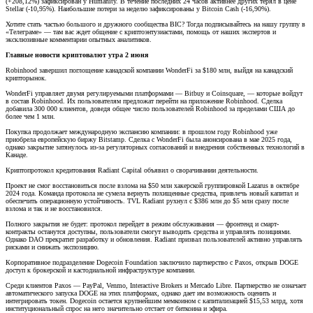
(+208,12%) зафиксирован у Humanity. В течение последних 24 часов активнее других терял в цене
Stellar (-10,95%). Наибольшие потери за неделю зафиксированы у Bitcoin Cash (-16,90%).
Хотите стать частью большого и дружного сообщества BIC? Тогда подписывайтесь на нашу группу в
«Телеграме» — там вас ждет общение с криптоэнтузиастами, помощь от наших экспертов и
эксклюзивные комментарии опытных аналитиков.
Главные новости криптовалют утра 2 июня
Robinhood завершил поглощение канадской компании WonderFi за $180 млн, выйдя на канадский
крипторынок.
WonderFi управляет двумя регулируемыми платформами — Bitbuy и Coinsquare, — которые войдут
в состав Robinhood. Их пользователям предложат перейти на приложение Robinhood. Сделка
добавила 300 000 клиентов, доведя общее число пользователей Robinhood за пределами США до
более чем 1 млн.
Покупка продолжает международную экспансию компании: в прошлом году Robinhood уже
приобрела европейскую биржу Bitstamp. Сделка с WonderFi была анонсирована в мае 2025 года,
однако закрытие затянулось из-за регуляторных согласований и внедрения собственных технологий в
Канаде.
Криптопротокол кредитования Radiant Capital объявил о сворачивании деятельности.
Проект не смог восстановиться после взлома на $50 млн хакерской группировкой Lazarus в октябре
2024 года. Команда протокола не сумела вернуть похищенные средства, привлечь новый капитал и
обеспечить операционную устойчивость. TVL Radiant рухнул с $386 млн до $5 млн сразу после
взлома и так и не восстановился.
Полного закрытия не будет: протокол перейдет в режим обслуживания — фронтенд и смарт-
контракты останутся доступны, пользователи смогут выводить средства и управлять позициями.
Однако DAO прекратит разработку и обновления. Radiant призвал пользователей активно управлять
рисками и снижать экспозицию.
Корпоративное подразделение Dogecoin Foundation заключило партнерство с Paxos, открыв DOGE
доступ к брокерской и кастодиальной инфраструктуре компании.
Среди клиентов Paxos — PayPal, Venmo, Interactive Brokers и Mercado Libre. Партнерство не означает
автоматического запуска DOGE на этих платформах, однако дает им возможность оценить и
интегрировать токен. Dogecoin остается крупнейшим мемкоином с капитализацией $15,53 млрд, хотя
институциональный спрос на него значительно отстает от биткоина и эфира.