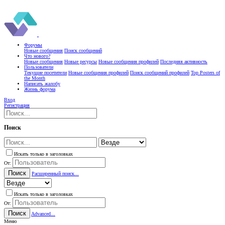
Форумы
Новые сообщения
Поиск сообщений
Что нового?
Новые сообщения
Новые ресурсы
Новые сообщения профилей
Последняя активность
Пользователи
Текущие посетители
Новые сообщения профилей
Поиск сообщений профилей
Top Posters of
the Month
Написать жалобу
Жизнь форума
Вход
Регистрация
Поиск
Искать только в заголовках
От:
Поиск
Расширенный поиск...
Искать только в заголовках
От:
Поиск
Advanced...
Меню