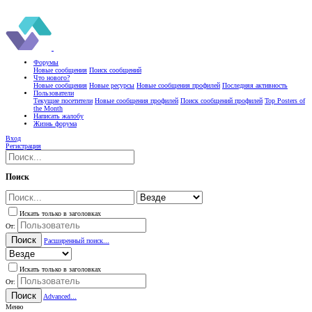
Форумы
Новые сообщения
Поиск сообщений
Что нового?
Новые сообщения
Новые ресурсы
Новые сообщения профилей
Последняя активность
Пользователи
Текущие посетители
Новые сообщения профилей
Поиск сообщений профилей
Top Posters of
the Month
Написать жалобу
Жизнь форума
Вход
Регистрация
Поиск
Искать только в заголовках
От:
Поиск
Расширенный поиск...
Искать только в заголовках
От:
Поиск
Advanced...
Меню