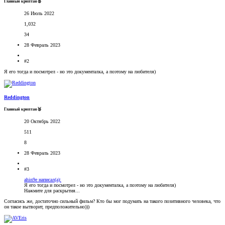
Главный криптан🥈
26 Июль 2022
1,032
34
28 Февраль 2023
#2
Я его тогда и посмотрел - но это документалка, а поэтому на любителя)
Reddington
Главный криптан🥉
20 Октябрь 2022
511
8
28 Февраль 2023
#3
ahin9e написал(а):
Я его тогда и посмотрел - но это документалка, а поэтому на любителя)
Нажмите для раскрытия...
Согласись же, достаточно сильный фильм? Кто бы мог подумать на такого позитивного человека, что
он такое вытворит, предположительно)))