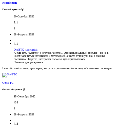
Reddington
Главный криптан🥉
20 Октябрь 2022
511
8
28 Февраль 2023
#11
OneBTC написал(а):
А еще есть "Крипто" с Куртом Расселом. Это криминальный триллер - но не в
целях зарядиться позитивом и мотивацией, а чисто отдохнуть как с любым
боевичком. Короче, интересная художка про криптовалюту.
Нажмите для раскрытия...
Не особо люблю жанр триллеров, но раз с криптовалютой связано, обязательно посмотрю
OneBTC
Опытный криптан🥇
15 Сентябрь 2022
433
8
28 Февраль 2023
#12