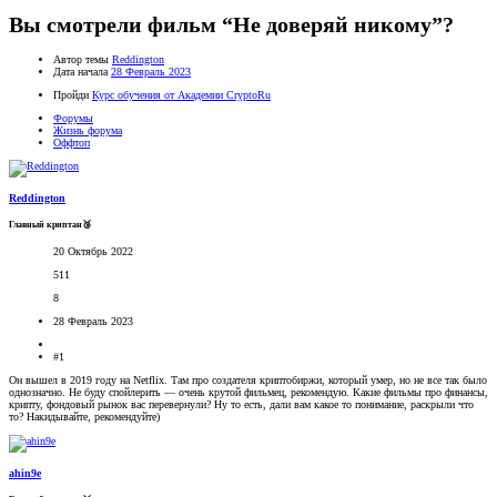
Вы смотрели фильм “Не доверяй никому”?
Автор темы
Reddington
Дата начала
28 Февраль 2023
Пройди
Курс обучения от Академии CryptoRu
Форумы
Жизнь форума
Оффтоп
Reddington
Главный криптан🥉
20 Октябрь 2022
511
8
28 Февраль 2023
#1
Он вышел в 2019 году на Netflix. Там про создателя криптобиржи, который умер, но не все так было
однозначно. Не буду спойлерить — очень крутой фильмец, рекомендую. Какие фильмы про финансы,
крипту, фондовый рынок вас перевернули? Ну то есть, дали вам какое то понимание, раскрыли что
то? Накидывайте, рекомендуйте)
ahin9e