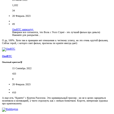
1,032
34
28 Февраль 2023
#9
OneBTC написал(а):
Наверное все согласятся, что Волк с Уолл Стрит - это лучший фильм про деньги)
Нажмите для раскрытия...
О да, 100%. Хотя там в принципе нет отношения к честному успеху, но это очень крутой фильмец.
Сейчас герой, с которго снят фильм, прогнозы по крипте иногда дает)
OneBTC
Опытный криптан🥇
15 Сентябрь 2022
433
8
28 Февраль 2023
#10
А еще есть "Крипто" с Куртом Расселом. Это криминальный триллер - но не в целях зарядиться
позитивом и мотивацией, а чисто отдохнуть как с любым боевичком. Короче, интересная художка
про криптовалюту.