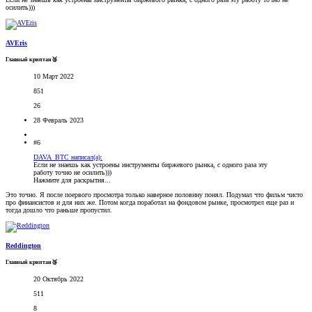
осилить)))
AVEris
Главный криптан🥉
10 Март 2022
851
26
28 Февраль 2023
#6
DAVA_BTC написал(а):
Если не знаешь как устроены инструменты биржевого рынка, с одного раза эту
работу точно не осилить)))
Нажмите для раскрытия...
Это точно. Я после поервого просмотра только наверное половину понял. Подумал что фильм чисто
про финансистов и для них же. Потом когда поработал на фондовом рынке, просмотрел еще раз и
тогда дошло что раньше пропустил.
Reddington
Главный криптан🥉
20 Октябрь 2022
511
8