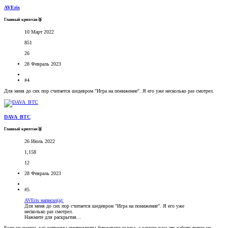
AVEris
Главный криптан🥉
10 Март 2022
851
26
28 Февраль 2023
#4
Для меня до сих пор считается шедевром "Игра на понижение". Я его уже несколько раз смотрел.
DAVA_BTC
Главный криптан🥈
26 Июль 2022
1,158
12
28 Февраль 2023
#5
AVEris написал(а):
Для меня до сих пор считается шедевром "Игра на понижение". Я его уже
несколько раз смотрел.
Нажмите для раскрытия...
Если не знаешь как устроены инструменты биржевого рынка, с одного раза эту работу точно не