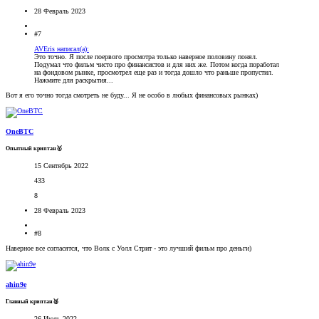
28 Февраль 2023
#7
AVEris написал(а):
Это точно. Я после поервого просмотра только наверное половину понял.
Подумал что фильм чисто про финансистов и для них же. Потом когда поработал
на фондовом рынке, просмотрел еще раз и тогда дошло что раньше пропустил.
Нажмите для раскрытия...
Вот я его точно тогда смотреть не буду... Я не особо в любых финансовых рынках)
OneBTC
Опытный криптан🥇
15 Сентябрь 2022
433
8
28 Февраль 2023
#8
Наверное все согласятся, что Волк с Уолл Стрит - это лучший фильм про деньги)
ahin9e
Главный криптан🥈
26 Июль 2022