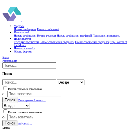
Форумы
Новые сообщения
Поиск сообщений
Что нового?
Новые сообщения
Новые ресурсы
Новые сообщения профилей
Последняя активность
Пользователи
Текущие посетители
Новые сообщения профилей
Поиск сообщений профилей
Top Posters of
the Month
Написать жалобу
Жизнь форума
Вход
Регистрация
Поиск
Искать только в заголовках
От:
Поиск
Расширенный поиск...
Искать только в заголовках
От:
Поиск
Advanced...
Меню