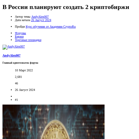
В России планируют создать 2 криптобиржи
Автор темы
AndyAlex007
Дата начала
26 Август 2024
Пройди
Курс обучения от Академии CryptoRu
Форумы
Биржи
Торговые площадки
AndyAlex007
Главный криптознаток форума
10 Март 2022
2,681
46
26 Август 2024
#1