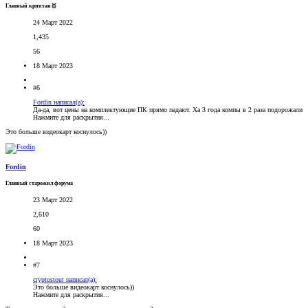
Главный криптан🥇
24 Март 2022
1,435
56
18 Март 2023
#6
Fordin написал(а):
Да-да, вот цены на комплектующие ПК прямо падают. Ха 3 года компы в 2 раза подорожали
Нажмите для раскрытия...
Это больше видеокарт коснулось))
Fordin
Главный старожил форума
23 Март 2022
2,610
60
18 Март 2023
#7
cryptostout написал(а):
Это больше видеокарт коснулось))
Нажмите для раскрытия...