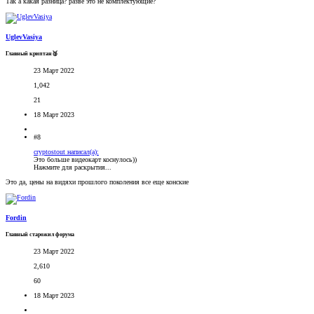
Так а какая разница? разве это не комплектующие?
UglevVasiya
Главный криптан🥈
23 Март 2022
1,042
21
18 Март 2023
#8
cryptostout написал(а):
Это больше видеокарт коснулось))
Нажмите для раскрытия...
Это да, цены на видяхи прошлого поколения все еще конские
Fordin
Главный старожил форума
23 Март 2022
2,610
60
18 Март 2023