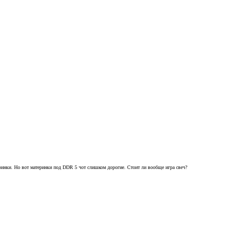
еринки. Но вот материнки под DDR 5 чот слишком дорогие. Стоит ли вообще игра свеч?