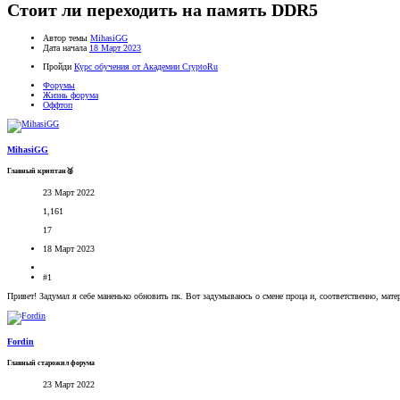
Стоит ли переходить на память DDR5
Автор темы
MihasiGG
Дата начала
18 Март 2023
Пройди
Курс обучения от Академии CryptoRu
Форумы
Жизнь форума
Оффтоп
MihasiGG
Главный криптан🥈
23 Март 2022
1,161
17
18 Март 2023
#1
Привет! Задумал я себе маненько обновить пк. Вот задумываюсь о смене проца и, соответственно, мат
Fordin
Главный старожил форума
23 Март 2022