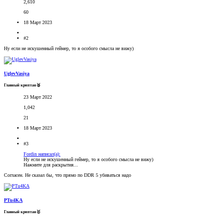
2,610
60
18 Март 2023
#2
Ну если не искушенный геймер, то я особого смысла не вижу)
UglevVasiya
Главный криптан🥈
23 Март 2022
1,042
21
18 Март 2023
#3
Fordin написал(а):
Ну если не искушенный геймер, то я особого смысла не вижу)
Нажмите для раскрытия...
Согласен. Не сказал бы, что прямо по DDR 5 убиваться надо
PTu4KA
Главный криптан🥇