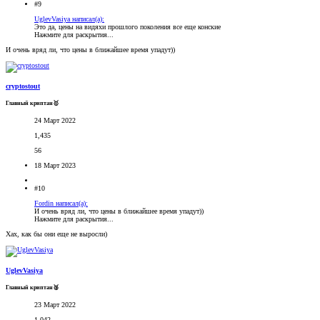
#9
UglevVasiya написал(а):
Это да, цены на видяхи прошлого поколения все еще конские
Нажмите для раскрытия...
И очень вряд ли, что цены в ближайшее время упадут))
cryptostout
Главный криптан🥇
24 Март 2022
1,435
56
18 Март 2023
#10
Fordin написал(а):
И очень вряд ли, что цены в ближайшее время упадут))
Нажмите для раскрытия...
Хах, как бы они еще не выросли)
UglevVasiya
Главный криптан🥈
23 Март 2022
1,042