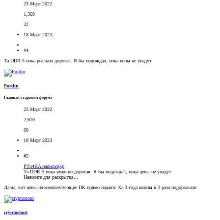
23 Март 2022
1,369
22
18 Март 2023
#4
Та DDR 5 пока реально дорогая. Я бы подождал, пока цены не упадут
Fordin
Главный старожил форума
23 Март 2022
2,610
60
18 Март 2023
#5
PTu4KA написал(а):
Та DDR 5 пока реально дорогая. Я бы подождал, пока цены не упадут
Нажмите для раскрытия...
Да-да, вот цены на комплектующие ПК прямо падают. Ха 3 года компы в 2 раза подорожали
cryptostout