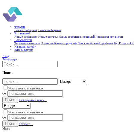
Форумы
Новые сообщения
Поиск сообщений
Что нового?
Новые сообщения
Новые ресурсы
Новые сообщения профилей
Последняя активность
Пользователи
Текущие посетители
Новые сообщения профилей
Поиск сообщений профилей
Top Posters of 
Написать жалобу
Жизнь форума
Вход
Регистрация
Поиск
Искать только в заголовках
От:
Поиск
Расширенный поиск...
Искать только в заголовках
От:
Поиск
Advanced...
Меню