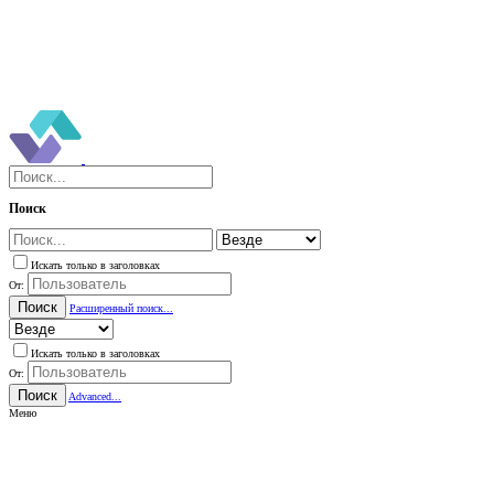
Поиск
Искать только в заголовках
От:
Поиск
Расширенный поиск...
Искать только в заголовках
От:
Поиск
Advanced...
Меню