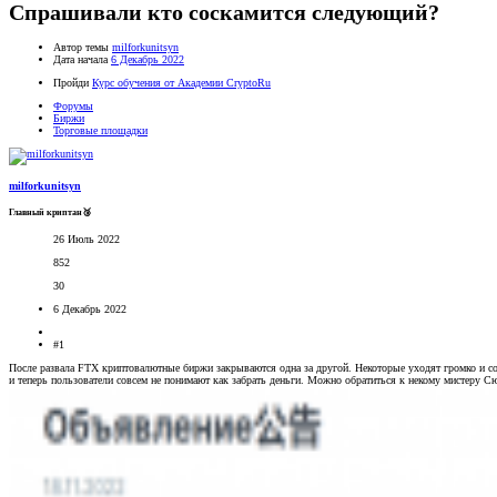
Спрашивали кто соскамится следующий?
Автор темы
milforkunitsyn
Дата начала
6 Декабрь 2022
Пройди
Курс обучения от Академии CryptoRu
Форумы
Биржи
Торговые площадки
milforkunitsyn
Главный криптан🥉
26 Июль 2022
852
30
6 Декабрь 2022
#1
После развала FTX криптовалютные биржи закрываются одна за другой. Некоторые уходят громко и со 
и теперь пользователи совсем не понимают как забрать деньги. Можно обратиться к некому мистеру Сю,