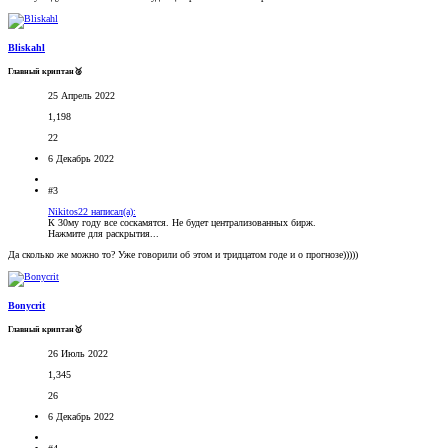
Bliskahl
Главный криптан🥈
25 Апрель 2022
1,198
22
6 Декабрь 2022
#3
Nikitos22 написал(а):
К 30му году все соскамятся. Не будет централизованных бирж.
Нажмите для раскрытия...
Да сколько же можно то? Уже говорили об этом и тридцатом годе и о прогнозе)))))
Bonycrit
Главный криптан🥇
26 Июль 2022
1,345
26
6 Декабрь 2022