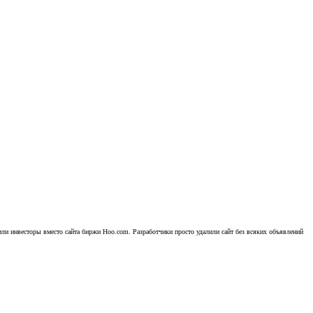
ли инвесторы вместо сайта биржи Hoo.com. Разработчики просто удалили сайт без всяких объявлений