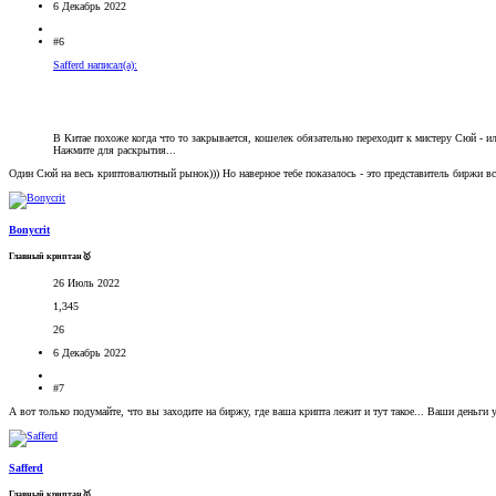
6 Декабрь 2022
#6
Safferd написал(а):
В Китае похоже когда что то закрывается, кошелек обязательно переходит к мистеру Сюй - и
Нажмите для раскрытия...
Один Сюй на весь криптовалютный рынок))) Но наверное тебе показалось - это представитель биржи вс
Bonycrit
Главный криптан🥇
26 Июль 2022
1,345
26
6 Декабрь 2022
#7
А вот только подумайте, что вы заходите на биржу, где ваша крипта лежит и тут такое... Ваши деньги 
Safferd
Главный криптан🥇