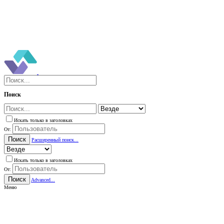
Поиск
Искать только в заголовках
От:
Поиск
Расширенный поиск...
Искать только в заголовках
От:
Поиск
Advanced...
Меню