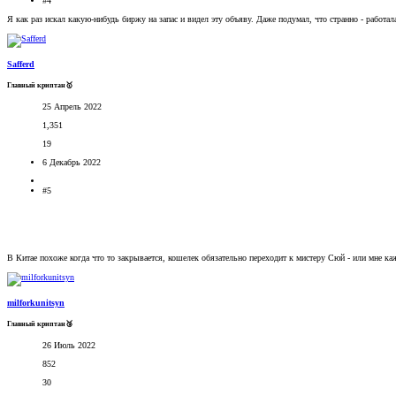
#4
Я как раз искал какую-нибудь биржу на запас и видел эту объяву. Даже подумал, что странно - работал
Safferd
Главный криптан🥇
25 Апрель 2022
1,351
19
6 Декабрь 2022
#5
В Китае похоже когда что то закрывается, кошелек обязательно переходит к мистеру Сюй - или мне к
milforkunitsyn
Главный криптан🥉
26 Июль 2022
852
30