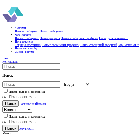
Форумы
Новые сообщения
Поиск сообщений
Что нового?
Новые сообщения
Новые ресурсы
Новые сообщения профилей
Последняя активность
Пользователи
Текущие посетители
Новые сообщения профилей
Поиск сообщений профилей
Top Posters of 
Написать жалобу
Жизнь форума
Вход
Регистрация
Поиск
Искать только в заголовках
От:
Поиск
Расширенный поиск...
Искать только в заголовках
От:
Поиск
Advanced...
Меню