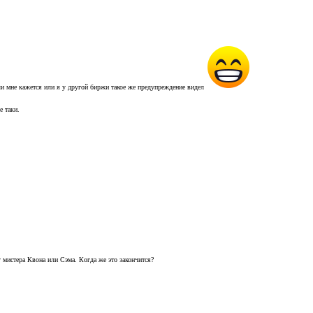
ли мне кажется или я у другой биржи такое же предупреждение видел
е таки.
у мистера Квона или Сэма. Когда же это закончится?