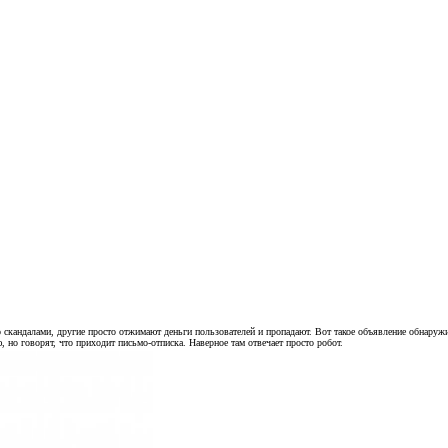
скандалами, другие просто отжимают деньги пользователей и пропадают. Вот такое объявление обнаружи
 но говорят, что приходит письмо-отписка. Наверное там отвечает просто робот.