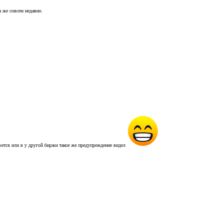
а же совсем недавно.
ажется или я у другой биржи такое же предупреждение видел