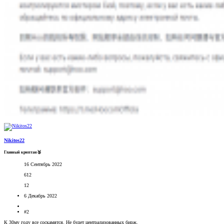
Nikitos22
Главный криптан🥉
16 Сентябрь 2022
612
12
6 Декабрь 2022
#2
К 30му году все соскамятся. Не будет централизованных бирж.