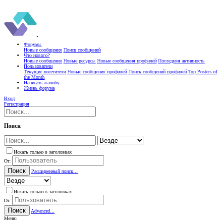
Форумы
Новые сообщения
Поиск сообщений
Что нового?
Новые сообщения
Новые ресурсы
Новые сообщения профилей
Последняя активность
Пользователи
Текущие посетители
Новые сообщения профилей
Поиск сообщений профилей
Top Posters of
the Month
Написать жалобу
Жизнь форума
Вход
Регистрация
Поиск
Искать только в заголовках
От:
Поиск
Расширенный поиск...
Искать только в заголовках
От:
Поиск
Advanced...
Меню