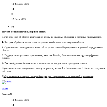
19 Февраль 2026
14
0
12 Июнь 2026
#8
Почему пользователи выбирают Secrex?
Когда речь идет об обмене криптовалют, важны не красивые обещания, а реальные преимущества.
1.
Быстрая обработка заявок после получения необходимых подтверждений сети.
2.
Одни из самых конкурентных комиссий на рынке с полной прозрачностью условий еще до начала
обмена.
3. Поддержка популярных криптовалют, включая Bitcoin, Ethereum и многие другие цифровые
активы.
4.
Высокий уровень безопасности и надежности на каждом этапе проведения сделки.
Перестаньте искать компромиссы между скоростью, выгодой и безопасностью. С Secrex вы получаете
всё сразу.
Добро пожаловать в сервис, который создан для современных пользователей криптовалют
.
secrex
Новичок🥇
19 Февраль 2026
14