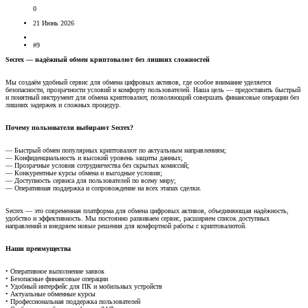
0
21 Июнь 2026
#9
Secrex — надёжный обмен криптовалют без лишних сложностей
Мы создаём удобный сервис для обмена цифровых активов, где особое внимание уделяется
безопасности, прозрачности условий и комфорту пользователей. Наша цель — предоставить быстрый
и понятный инструмент для обмена криптовалют, позволяющий совершать финансовые операции без
лишних задержек и сложных процедур.
Почему пользователи выбирают Secrex?
— Быстрый обмен популярных криптовалют по актуальным направлениям;
— Конфиденциальность и высокий уровень защиты данных;
— Прозрачные условия сотрудничества без скрытых комиссий;
— Конкурентные курсы обмена и выгодные условия;
— Доступность сервиса для пользователей по всему миру;
— Оперативная поддержка и сопровождение на всех этапах сделки.
Secrex — это современная платформа для обмена цифровых активов, объединяющая надёжность,
удобство и эффективность. Мы постоянно развиваем сервис, расширяем список доступных
направлений и внедряем новые решения для комфортной работы с криптовалютой.
Наши преимущества
• Оперативное выполнение заявок
• Безопасные финансовые операции
• Удобный интерфейс для ПК и мобильных устройств
• Актуальные обменные курсы
• Профессиональная поддержка пользователей