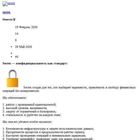
secrex
Новичок🥇
19 Февраль 2026
14
0
28 Май 2026
#6
Secrex — конфиденциальность как стандарт:
Secrex создан для тех, кто выбирает надежность, приватность и свободу финансовых
операций без компромиссов.
Мы обеспечиваем:
1. работу с проверенной криптовалютой;
2. высокий уровень анонимности;
3. защиту от ограничений и блокировок;
4. стабильность и удобство на каждом этапе.
Мы также уделяем особое внимание:
1. Безопасности инфраструктуры и защите пользовательских данных;
2. Прозрачности процессов и предсказуемости работы сервиса;
3. Быстрому проведению операций и минимальным задержкам;
4. Удобному интерфейсу, понятному даже для новых пользователей;