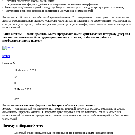
• Доступ к сервису из любой точки мира;
• Современная платформа с удобным и интуитивно понятным интерфейсом;
• Репутация надёжного партнёра среди трейдеров, инвесторов и владельцев цифровых активов;
• Постоянное развитие сервиса и расширение доступных возможностей.
Secrex
— это больше, чем обычный криптообменник. Это современная платформа, где технологии
делают обмен цифровых активов быстрым, безопасным и максимально эффективным. Мы постоянно
совершенствуем сервис, чтобы каждая операция проходила комфортно и соответствовала ожиданиям
пользователей.
Ваши активы — ваши правила. Secrex предлагает обмен криптовалют, которому доверяют
тысячи пользователей благодаря прозрачным условиям, стабильной работе и
профессиональному подходу.
secrex
Новичок🥇
19 Февраль 2026
14
0
5 Июль 2026
#12
Secrex — надежная платформа для быстрого обмена криптовалют
Secrex
— современный криптообменный сервис, который позволяет быстро, безопасно и удобно
обменивать цифровые активы. Платформа ориентирована как на новичков, так и на опытных
пользователей, предлагая прозрачные условия, актуальные курсы и стабильную работу без лишних
сложностей.
Почему выбирают Secrex​
Быстрый обмен популярных криптовалют по востребованным направлениям;