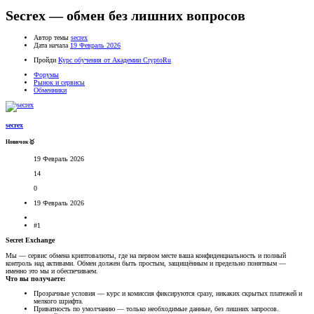
Secrex — обмен без лишних вопросов
Автор темы
secrex
Дата начала
19 Февраль 2026
Пройди
Курс обучения от Академии CryptoRu
Форумы
Рынок и сервисы
Обменники
secrex
Новичок🥇
19 Февраль 2026
14
0
19 Февраль 2026
#1
Secret Exchange
Мы — сервис обмена криптовалюты, где на первом месте ваша конфиденциальность и полный
контроль над активами. Обмен должен быть простым, защищённым и предельно понятным —
именно это мы и обеспечиваем.
Что вы получаете:
Прозрачные условия — курс и комиссия фиксируются сразу, никаких скрытых платежей и
мелкого шрифта.
Приватность по умолчанию — только необходимые данные, без лишних запросов.