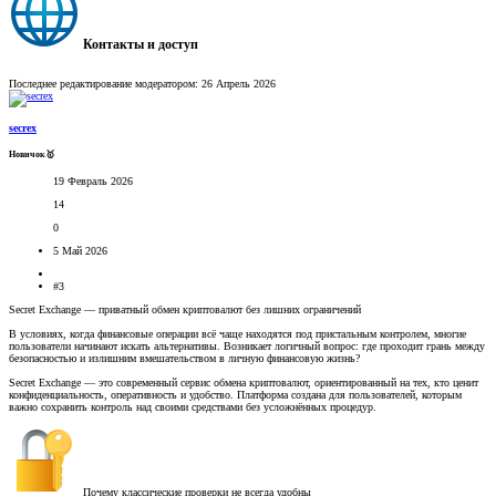
Контакты и доступ​
Последнее редактирование модератором:
26 Апрель 2026
secrex
Новичок🥇
19 Февраль 2026
14
0
5 Май 2026
#3
Secret Exchange — приватный обмен криптовалют без лишних ограничений
В условиях, когда финансовые операции всё чаще находятся под пристальным контролем, многие
пользователи начинают искать альтернативы. Возникает логичный вопрос: где проходит грань между
безопасностью и излишним вмешательством в личную финансовую жизнь?
Secret Exchange — это современный сервис обмена криптовалют, ориентированный на тех, кто ценит
конфиденциальность, оперативность и удобство. Платформа создана для пользователей, которым
важно сохранить контроль над своими средствами без усложнённых процедур.
Почему классические проверки не всегда удобны