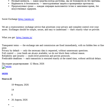
Полный контроль — ваши средства всегда доступны, мы не блокируем их без причины.
Надёжность и безопасность — многоуровневая защита и проверенные протоколы.
Предсказуемые сроки — каждая операция выполняется точно в заявленное время, без
искусственных задержек.
Secret Exchange
https://secrex.io/
We are a cryptocurrency exchange service that prioritizes your privacy and complete control over your
assets. Exchanges should be simple, secure, and easy to understand — that's exactly what we provide.
What you get:
https://secrex.io/
Transparent terms — the exchange rate and commission are fixed immediately, with no hidden fees or fine
print.
Privacy by default — only the necessary data is requested, without unnecessary questions.
Full control — your funds are always available; we do not block them without reason.
Reliability and security — multi-level protection and proven protocols.
Predictable deadlines — each transaction is executed exactly at the stated time, without artificial delays.
Последнее редактирование:
12 Июль 2026
secrex
Новичок🥇
19 Февраль 2026
14
0
26 Апрель 2026