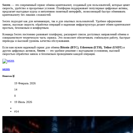
Secrex
— это современный сервис обмена криптовалют, созданный для пользователей, которые ценят
скорость, удобство и прозрачные условия. Платформа поддерживает популярные цифровые активы,
предлагает выгодные курсы и интуитивно понятный интерфейс, позволяющий быстро обменивать
криптовалюту без лишних сложностей.
Secrex подходит как для начинающих, так и для опытных пользователей. Удобное оформление
заявок, высокая скорость обработки операций и надежная инфраструктура делают обмен криптовалют
простым, безопасным и комфортным.
Команда Secrex постоянно развивает платформу, расширяет список доступных направлений обмена и
совершенствует техническую часть сервиса. Это позволяет обеспечивать стабильную работу, быстрые
переводы и высокий уровень качества обслуживания.
Если вам нужен надежный сервис для обмена
Bitcoin (BTC)
,
Ethereum (ETH)
,
Tether (USDT)
и
других цифровых активов,
Secrex
— это удобное решение с выгодными условиями, высокой
скоростью обработки заявок и безопасным проведением каждой операции.
secrex
Новичок🥇
19 Февраль 2026
14
0
19 Июль 2026
#14