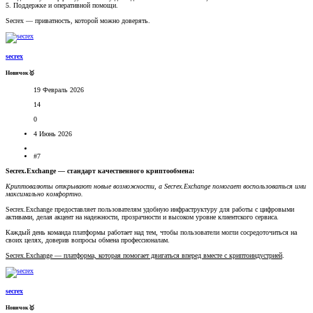
5. Поддержке и оперативной помощи.
Secrex — приватность, которой можно доверять.
secrex
Новичок🥇
19 Февраль 2026
14
0
4 Июнь 2026
#7
Secrex.Exchange — стандарт качественного криптообмена:
Криптовалюты открывают новые возможности, а Secrex.Exchange помогает воспользоваться ими
максимально комфортно.
Secrex.Exchange предоставляет пользователям удобную инфраструктуру для работы с цифровыми
активами, делая акцент на надежности, прозрачности и высоком уровне клиентского сервиса.
Каждый день команда платформы работает над тем, чтобы пользователи могли сосредоточиться на
своих целях, доверив вопросы обмена профессионалам.
Secrex.Exchange — платформа, которая помогает двигаться вперед вместе с криптоиндустрией
.
secrex
Новичок🥇