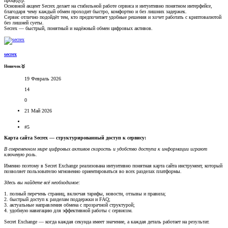
процедур.
Основной акцент Secrex делает на стабильной работе сервиса и интуитивно понятном интерфейсе,
благодаря чему каждый обмен проходит быстро, комфортно и без лишних задержек.
Сервис отлично подойдёт тем, кто предпочитает удобные решения и хочет работать с криптовалютой
без лишней суеты.
Secrex — быстрый, понятный и надёжный обмен цифровых активов.
secrex
Новичок🥇
19 Февраль 2026
14
0
21 Май 2026
#5
Карта сайта Secrex — структурированный доступ к сервису:
В современном мире цифровых активов скорость и удобство доступа к информации играют
ключевую роль.
Именно поэтому в Secret Exchange реализована интуитивно понятная карта сайта инструмент, который
позволяет пользователю мгновенно ориентироваться во всех разделах платформы.
Здесь вы найдете всё необходимое:
1. полный перечень страниц, включая тарифы, новости, отзывы и правила;
2. быстрый доступ к разделам поддержки и FAQ;
3. актуальные направления обмена с прозрачной структурой;
4. удобную навигацию для эффективной работы с сервисом.
Secret Exchange — когда каждая секунда имеет значение, а каждая деталь работает на результат.