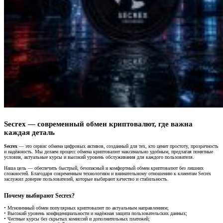
Secrex — современный обмен криптовалют, где важна
каждая деталь
Secrex
— это сервис обмена цифровых активов, созданный для тех, кто ценит простоту, прозрачность
и надёжность. Мы делаем процесс обмена криптовалют максимально удобным, предлагая понятные
условия, актуальные курсы и высокий уровень обслуживания для каждого пользователя.
Наша цель — обеспечить быстрый, безопасный и комфортный обмен криптовалют без лишних
сложностей. Благодаря современным технологиям и внимательному отношению к клиентам Secrex
заслужил доверие пользователей, которые выбирают качество и стабильность.
Почему выбирают Secrex?
• Мгновенный обмен популярных криптовалют по актуальным направлениям;
• Высокий уровень конфиденциальности и надёжная защита пользовательских данных;
• Честные курсы без скрытых комиссий и дополнительных платежей;