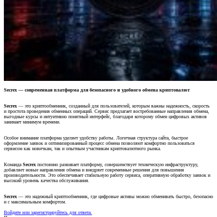
Secrex — современная платформа для безопасного и удобного обмена криптовалют
Secrex
— это криптообменник, созданный для пользователей, которым важны надежность, скорость
и простота проведения обменных операций. Сервис предлагает востребованные направления обмена,
выгодные курсы и интуитивно понятный интерфейс, благодаря которому обмен цифровых активов
занимает минимум времени.
Особое внимание платформа уделяет удобству работы. Логичная структура сайта, быстрое
оформление заявок и оптимизированный процесс обмена позволяют комфортно пользоваться
сервисом как новичкам, так и опытным участникам криптовалютного рынка.
Команда
Secrex
постоянно развивает платформу, совершенствует техническую инфраструктуру,
добавляет новые направления обмена и внедряет современные решения для повышения
производительности. Это обеспечивает стабильную работу сервиса, оперативную обработку заявок и
высокий уровень качества обслуживания.
Secrex
— это надежный криптообменник, где цифровые активы можно обменивать быстро, безопасно
и с максимальным комфортом.
Войдите или зарегистрируйтесь для ответа.