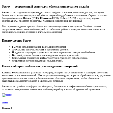
Secrex — современный сервис для обмена криптовалют онлайн​
Secrex
— это надежная платформа для обмена цифровых активов, созданная для тех, кто ценит
безопасность, высокую скорость обработки операций и удобство использования. Сервис позволяет
быстро обменивать
Bitcoin (BTC)
,
Ethereum (ETH)
,
Tether (USDT)
и другие популярные
криптовалюты, предлагая прозрачные условия и современный функционал.
Мы стремимся сделать процесс обмена максимально простым и доступным. Удобная система
оформления заявок, понятный интерфейс и стабильная работа платформы позволяют выполнять
операции без лишних действий и длительного ожидания.
Преимущества Secrex​
Быстрое исполнение заявок на обмен криптовалют.
Актуальные рыночные курсы и прозрачные условия.
Поддержка популярных цифровых активов и различных направлений обмена.
Высокий уровень безопасности и надежная защита транзакций.
Современная техническая инфраструктура и стабильная работа сервиса.
Оперативная служба поддержки пользователей.
Надежный криптообменник для ежедневных операций​
Команда
Secrex
постоянно развивает платформу, внедряя новые технологии и расширяя доступные
возможности для пользователей. Мы регулярно оптимизируем скорость обработки заявок, улучшаем
производительность системы и добавляем новые обменные направления, чтобы обеспечить
максимально комфортную работу с цифровыми активами.
Secrex
— это удобная платформа для быстрого, безопасного и эффективного обмена криптовалют,
сочетающая современные технологии, стабильную работу и высокий уровень обслуживания.
secrex
Новичок🥇