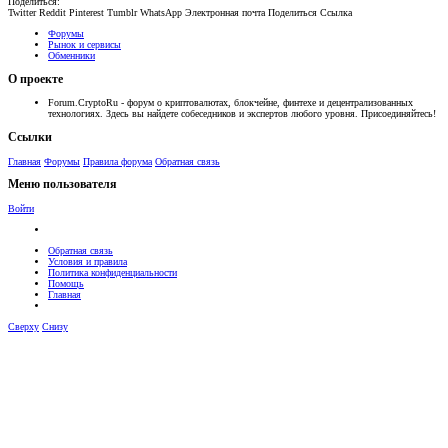
Поделиться:
Twitter
Reddit
Pinterest
Tumblr
WhatsApp
Электронная почта
Поделиться
Ссылка
Форумы
Рынок и сервисы
Обменники
О проекте
Forum.CryptoRu - форум о криптовалютах, блокчейне, финтехе и децентрализованных
технологиях. Здесь вы найдете собеседников и экспертов любого уровня. Присоединяйтесь!
Ссылки
Главная
Форумы
Правила форума
Обратная связь
Меню пользователя
Войти
Обратная связь
Условия и правила
Политика конфиденциальности
Помощь
Главная
Сверху
Снизу