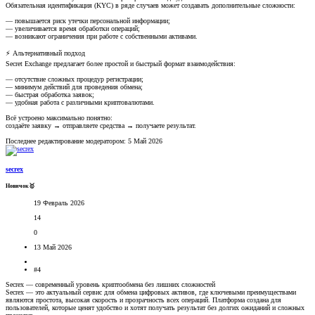
Обязательная идентификация (KYC) в ряде случаев может создавать дополнительные сложности:
— повышается риск утечки персональной информации;
— увеличивается время обработки операций;
— возникают ограничения при работе с собственными активами.
⚡️ Альтернативный подход
Secret Exchange предлагает более простой и быстрый формат взаимодействия:
— отсутствие сложных процедур регистрации;
— минимум действий для проведения обмена;
— быстрая обработка заявок;
— удобная работа с различными криптовалютами.
Всё устроено максимально понятно:
создаёте заявку → отправляете средства → получаете результат.
Последнее редактирование модератором:
5 Май 2026
secrex
Новичок🥇
19 Февраль 2026
14
0
13 Май 2026
#4
Secrex — современный уровень криптообмена без лишних сложностей
Secrex — это актуальный сервис для обмена цифровых активов, где ключевыми преимуществами
являются простота, высокая скорость и прозрачность всех операций. Платформа создана для
пользователей, которые ценят удобство и хотят получать результат без долгих ожиданий и сложных