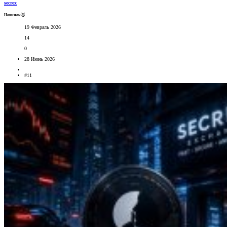
secrex
Новичок🥇
19 Февраль 2026
14
0
28 Июнь 2026
#11