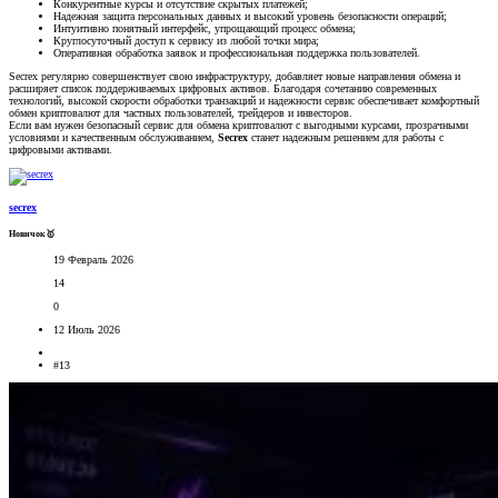
Конкурентные курсы и отсутствие скрытых платежей;
Надежная защита персональных данных и высокий уровень безопасности операций;
Интуитивно понятный интерфейс, упрощающий процесс обмена;
Круглосуточный доступ к сервису из любой точки мира;
Оперативная обработка заявок и профессиональная поддержка пользователей.
Secrex регулярно совершенствует свою инфраструктуру, добавляет новые направления обмена и
расширяет список поддерживаемых цифровых активов. Благодаря сочетанию современных
технологий, высокой скорости обработки транзакций и надежности сервис обеспечивает комфортный
обмен криптовалют для частных пользователей, трейдеров и инвесторов.
Если вам нужен безопасный сервис для обмена криптовалют с выгодными курсами, прозрачными
условиями и качественным обслуживанием,
Secrex
станет надежным решением для работы с
цифровыми активами.
secrex
Новичок🥇
19 Февраль 2026
14
0
12 Июль 2026
#13