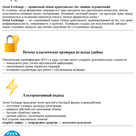
#2
Secret Exchange — приватный обмен криптовалют без лишних ограничений
В условиях, когда финансовые операции всё чаще находятся под пристальным контролем, многие
пользователи начинают искать альтернативы. Возникает логичный вопрос: где проходит грань между
безопасностью и излишним вмешательством в личную финансовую жизнь?
Secret Exchange
— это современный сервис обмена криптовалют, ориентированный на тех, кто ценит
конфиденциальность, оперативность и удобство. Платформа создана для пользователей, которым
важно сохранить контроль над своими средствами без усложнённых процедур.
Почему классические проверки не всегда удобны​
Обязательная идентификация (KYC) в ряде случаев может создавать дополнительные сложности:
— повышается риск утечки персональной информации;
— увеличивается время обработки операций;
— возникают ограничения при работе с собственными активами.
Альтернативный подход​
Secret Exchange предлагает более простой и быстрый формат взаимодействия:
— отсутствие сложных процедур регистрации;
— минимум действий для проведения обмена;
— быстрая обработка заявок;
— удобная работа с различными криптовалютами.
Всё устроено максимально понятно:
создаёте заявку → отправляете средства → получаете результат.