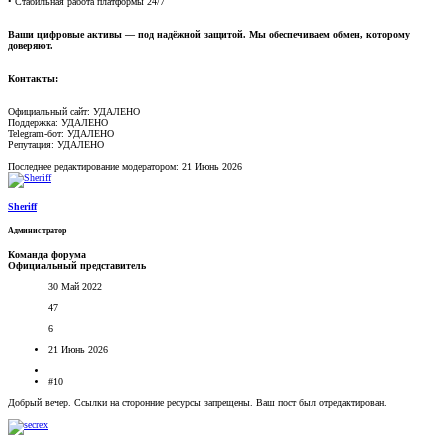
• Стабильная работа платформы 24/7
Ваши цифровые активы — под надёжной защитой. Мы обеспечиваем обмен, которому
доверяют.
Контакты:
Официальный сайт: УДАЛЕНО
Поддержка: УДАЛЕНО
Telegram-бот: УДАЛЕНО
Репутация: УДАЛЕНО
Последнее редактирование модератором:
21 Июнь 2026
Sheriff
Администратор
Команда форума
Официальный представитель
30 Май 2022
47
6
21 Июнь 2026
#10
Добрый вечер. Ссылки на сторонние ресурсы запрещены. Ваш пост был отредактирован.