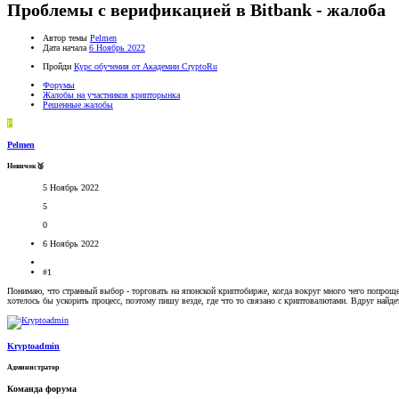
Проблемы с верификацией в Bitbank - жалоба
Автор темы
Pelmen
Дата начала
6 Ноябрь 2022
Пройди
Курс обучения от Академии CryptoRu
Форумы
Жалобы на участников крипторынка
Решенные жалобы
P
Pelmen
Новичок🥈
5 Ноябрь 2022
5
0
6 Ноябрь 2022
#1
Понимаю, что странный выбор - торговать на японской криптобирже, когда вокруг много чего попроще
хотелось бы ускорить процесс, поэтому пишу везде, где что то связано с криптовалютами. Вдруг найдется
Kryptoadmin
Администратор
Команда форума