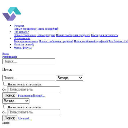
Форумы
Новые сообщения
Поиск сообщений
Что нового?
Новые сообщения
Новые ресурсы
Новые сообщения профилей
Последняя активность
Пользователи
Текущие посетители
Новые сообщения профилей
Поиск сообщений профилей
Top Posters of 
Написать жалобу
Жизнь форума
Вход
Регистрация
Поиск
Искать только в заголовках
От:
Поиск
Расширенный поиск...
Искать только в заголовках
От:
Поиск
Advanced...
Меню