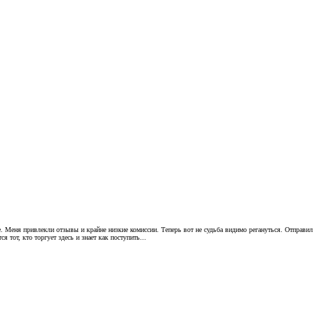
. Меня привлекли отзывы и крайне низкие комиссии. Теперь вот не судьба видимо регануться. Отправил 
 тот, кто торгует здесь и знает как поступить...