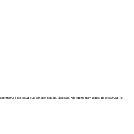
документы 3 дня назад и до сих пор тишина. Понимаю, что ответа могу совсем не дождаться, но