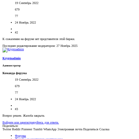
19 Сентябрь 2022
679
77
24 Ноябрь 2022
#2
К сожалению на форуме нет представителя этой биржи.
Последнее редактирование модератором:
27 Ноябрь 2025
Kryptoadmin
Администратор
Команда форума
19 Сентябрь 2022
679
77
24 Ноябрь 2022
#3
Вопрос решен. Жалоба закрыта.
Войдите или зарегистрируйтесь для ответа.
Поделиться:
Twitter
Reddit
Pinterest
Tumblr
WhatsApp
Электронная почта
Поделиться
Ссылка
Форумы