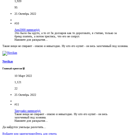
1,920
95
25 Октябрь 2022
#10
Ann2000 написал(а):
Это было бы круто, а то от 3к долларов как то дороговато, я считаю, только за
бренд платить, а потом трястись, что его не сопрут.
Нажмите для раскрытия...
Такие вещи не спирают - опасно и невыгодно. Ну кто его купит - он весь залоченный под хозяина.
Novikas
Главный криптан🥈
10 Март 2022
1,121
22
25 Октябрь 2022
#11
Tamyaako написал(а):
Такие вещи не спирают - опасно и невыгодно. Ну кто его купит - он весь
залоченный под хозяина.
Нажмите для раскрытия...
Да найдутся умельцы разлочить...
Войдите или зарегистрируйтесь для ответа.