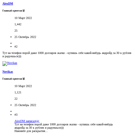
AlexDM
Главный криптан🥇
10 Март 2022
1,442
25
25 Октябрь 2022
#2
Тут на телефон порой даже 1000 долларов жалко - купишь себе какой-нибудь андройд за 30 к рублев
и радуешься)))
Novikas
Главный криптан🥈
10 Март 2022
1,121
22
25 Октябрь 2022
#3
AlexDM написал(а):
Тут на телефон порой даже 1000 долларов жалко - купишь себе какой-нибудь
андройд за 30 к рублев и радуешься)))
Нажмите для раскрытия...