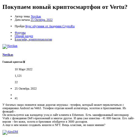
Покупаем новый криптосмартфон от Vertu?
Автор темы
Novikas
Дата начала
25 Октябрь 2022
Пройди
Курс обучения от Академии CryptoRu
Форумы
Общий раздел
Блокчейн, криптотехнологии
Novikas
Главный криптан🥈
10 Март 2022
1,121
22
25 Октябрь 2022
#1
У богатых скоро появится новая дорогая игрушка - телефон, который может переключаться с
операционки Android на Web3. Телефон отделан кожей аллигатора, золотом и бриллиантами. Из
функций -
Он используется как валидатор узла и лайт клиента в Ethereum. Есть зашифрованный мессенджер
Vtalk с функциями DeFi-приложений и многое другое. И цена уже известна - 41 000 баксов. Его лайт-
версия - без кожи, золота и брюликов обойдется в 3600 долларов.
А еще в нем можно создавать кошели и NFT. Вещь классная, но ваши мнения?