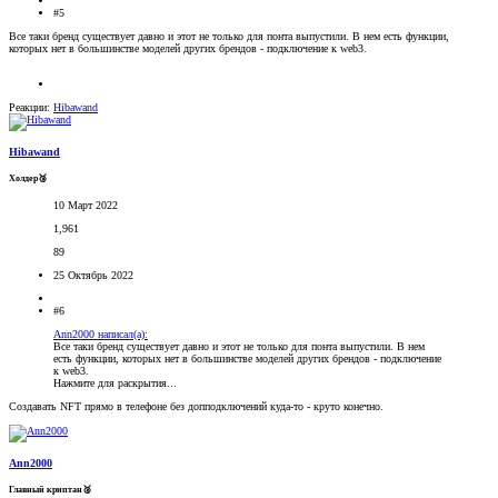
#5
Все таки бренд существует давно и этот не только для понта выпустили. В нем есть функции,
которых нет в большинстве моделей других брендов - подключение к web3.
Реакции:
Hibawand
Hibawand
Холдер🥉
10 Март 2022
1,961
89
25 Октябрь 2022
#6
Ann2000 написал(а):
Все таки бренд существует давно и этот не только для понта выпустили. В нем
есть функции, которых нет в большинстве моделей других брендов - подключение
к web3.
Нажмите для раскрытия...
Создавать NFT прямо в телефоне без допподключений куда-то - круто конечно.
Ann2000
Главный криптан🥈