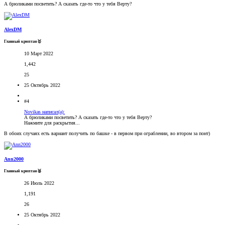
А брюликами посветить? А сказать где-то что у тебя Верту?
AlexDM
Главный криптан🥇
10 Март 2022
1,442
25
25 Октябрь 2022
#4
Novikas написал(а):
А брюликами посветить? А сказать где-то что у тебя Верту?
Нажмите для раскрытия...
В обоих случаях есть вариант получить по башке - в первом при ограблении, во втором за понт)
Ann2000
Главный криптан🥈
26 Июль 2022
1,191
26
25 Октябрь 2022