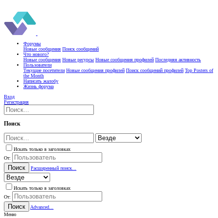
Форумы
Новые сообщения
Поиск сообщений
Что нового?
Новые сообщения
Новые ресурсы
Новые сообщения профилей
Последняя активность
Пользователи
Текущие посетители
Новые сообщения профилей
Поиск сообщений профилей
Top Posters of
the Month
Написать жалобу
Жизнь форума
Вход
Регистрация
Поиск
Искать только в заголовках
От:
Поиск
Расширенный поиск...
Искать только в заголовках
От:
Поиск
Advanced...
Меню