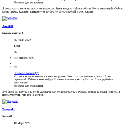
Нажмите для раскрытия...
Я тоже как то не занимался этим вопросом. Знаю что для майнинга были. Но не переживай. Сейчас
какие нибудь Ксиаоми наштампуют трубок по 10 тыс рублей и всем хватит
Ann2000
Главный криптан🥈
26 Июль 2022
1,191
26
25 Октябрь 2022
#9
Hibawand написал(а):
Я тоже как то не занимался этим вопросом. Знаю что для майнинга были. Но не
переживай. Сейчас какие нибудь Ксиаоми наштампуют трубок по 10 тыс рублей и
всем хватит
Нажмите для раскрытия...
Это было бы круто, а то от 3к долларов как то дороговато, я считаю, только за бренд платить, а
потом трястись, что его не сопрут.
Tamyaako
Холдер🥉
10 Март 2022