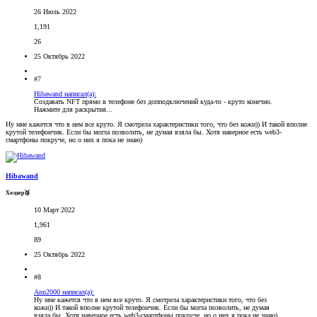
26 Июль 2022
1,191
26
25 Октябрь 2022
#7
Hibawand написал(а):
Создавать NFT прямо в телефоне без допподключений куда-то - круто конечно.
Нажмите для раскрытия...
Ну мне кажется что в нем все круто. Я смотрела характеристики того, что без кожи)) И такой вполне
крутой телефончик. Если бы могла позволить, не думая взяла бы. Хотя наверное есть web3-
смартфоны покруче, но о них я пока не знаю)
Hibawand
Холдер🥉
10 Март 2022
1,961
89
25 Октябрь 2022
#8
Ann2000 написал(а):
Ну мне кажется что в нем все круто. Я смотрела характеристики того, что без
кожи)) И такой вполне крутой телефончик. Если бы могла позволить, не думая
взяла бы. Хотя наверное есть web3-смартфоны покруче, но о них я пока не знаю)