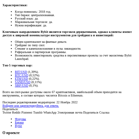
Характеристики:
Когда появилась: 2018 год.
Тип биржи: централизованная.
Русский язык: да.
Маржинальная торговля: да.
Нужна верификация: да.
Ключевым направлением Bybit является торговля деривативами, однако клиенты имеют
доступ к широкой номенклатуре инструментов для трейдинга и инвестиций:
Обмен криптовалют на фиатные деньги.
Трейдинг по типу спот.
Стекинг и капиталовложение в пулы ликвидности.
Реферальная и партнерская программы.
Возможность инвестировать средства в перспективные проекты за счет экосистемы Bybit
Launchpad.
Топ-5 торговых пар:
BIT/USD
(1,39%).
BTC/USD
(0,52%).
ETH/USD
(0,22%).
SAND/USD
(0,11%).
XRP/USD
(0,1%).
Всего на спот-рынке доступны около 67 криптоактивов, наибольший объем приходится на
инструменты, в составе которых числятся Bitcoin и Ethereum.
Последнее редактирование модератором:
22 Ноябрь 2022
Войдите или зарегистрируйтесь для ответа.
Поделиться:
Twitter
Reddit
Pinterest
Tumblr
WhatsApp
Электронная почта
Поделиться
Ссылка
Форумы
Биржи
Bybit
О проекте