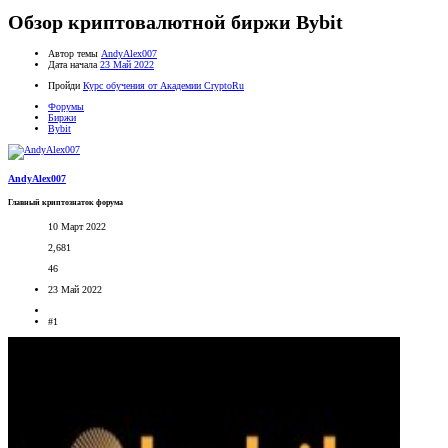
Обзор криптовалютной биржи Bybit
Автор темы
AndyAlex007
Дата начала
23 Май 2022
Пройди
Курс обучения от Академии CryptoRu
Форумы
Биржи
Bybit
AndyAlex007
Главный криптознаток форума
10 Март 2022
2,681
46
23 Май 2022
#1