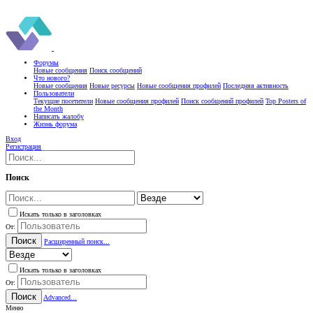
Форумы
Новые сообщения
Поиск сообщений
Что нового?
Новые сообщения
Новые ресурсы
Новые сообщения профилей
Последняя активность
Пользователи
Текущие посетители
Новые сообщения профилей
Поиск сообщений профилей
Top Posters of
the Month
Написать жалобу
Жизнь форума
Вход
Регистрация
Поиск
Искать только в заголовках
От:
Поиск
Расширенный поиск...
Искать только в заголовках
От:
Поиск
Advanced...
Меню