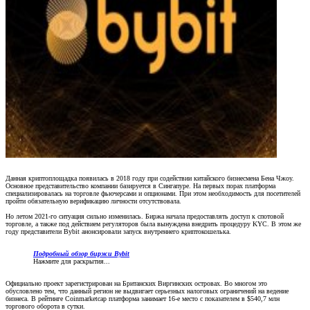
Данная криптоплощадка появилась в 2018 году при содействии китайского бизнесмена Бена Чжоу.
Основное представительство компании базируется в Сингапуре. На первых порах платформа
специализировалась на торговле фьючерсами и опционами. При этом необходимость для посетителей
пройти обязательную верификацию личности отсутствовала.
Но летом 2021-го ситуация сильно изменилась. Биржа начала предоставлять доступ к спотовой
торговле, а также под действием регуляторов была вынуждена внедрить процедуру KYC. В этом же
году представители Bybit анонсировали запуск внутреннего криптокошелька.
Подробный обзор биржи Bybit
Нажмите для раскрытия...
Официально проект зарегистрирован на Британских Виргинских островах. Во многом это
обусловлено тем, что данный регион не выдвигает серьезных налоговых ограничений на ведение
бизнеса. В рейтинге Coinmarketcap платформа занимает 16-е место с показателем в $540,7 млн
торгового оборота в сутки.