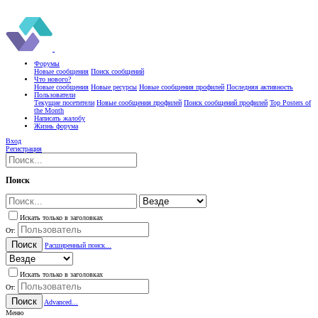
Форумы
Новые сообщения
Поиск сообщений
Что нового?
Новые сообщения
Новые ресурсы
Новые сообщения профилей
Последняя активность
Пользователи
Текущие посетители
Новые сообщения профилей
Поиск сообщений профилей
Top Posters of
the Month
Написать жалобу
Жизнь форума
Вход
Регистрация
Поиск
Искать только в заголовках
От:
Поиск
Расширенный поиск...
Искать только в заголовках
От:
Поиск
Advanced...
Меню