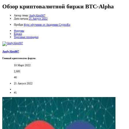
Обзор криптовалютной биржи BTC-Alpha
Автор темы
AndyAlex007
Дата начала
21 Август 2022
Пройди
Курс обучения от Академии CryptoRu
Форумы
Биржи
Торговые площадки
AndyAlex007
Главный криптознаток форума
10 Март 2022
2,681
46
21 Август 2022
#1