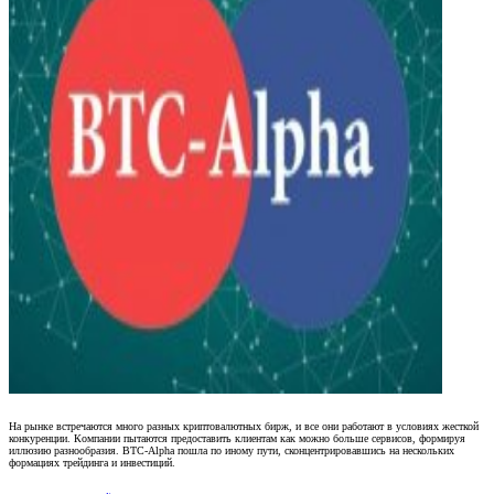
На рынке встречаются много разных криптовалютных бирж, и все они работают в условиях жесткой
конкуренции. Компании пытаются предоставить клиентам как можно больше сервисов, формируя
иллюзию разнообразия. BTC-Alpha пошла по иному пути, сконцентрировавшись на нескольких
формациях трейдинга и инвестиций.