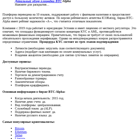
Детальный обзор площадки
BTC
-Alpha
Нажмите для раскрытия...
Платформа переведена на 10 языков, поддерживает работу с фиатными валютами и предоставляет
доступ к большому количеству активов. По версии рейтингового агентства ICORating, биржа BTC-
Alpha имеет рейтинг надежности «А-», что считается отличным показателем.
Компания с 2019 года работает в юрисдикции Эстонии и имеет лицензию от местного регулятора. Это
означает, что площадка функционирует согласно концепции KYC и AML, противодействуя
незаконным финансовым операциям. Примечательно, что биржа не требует от своих пользователей
обязательного прохождения верификации. Однако на неподтвержденных юзеров распространяются
определенные ограничения.
Процедура KYC состоит из трех этапов подтверждения:
Личности (необходимо загрузить скан соответствующего документа).
Адреса (подойдет скан квитанции по оплате коммунальных услуг).
Владения аккаунтом (необходимо для снятия суточных лимитов по операциям).
Доступные сервисы:
Внутрисистемные переводы.
Наличие биржевого токена.
Торговля на демонстрационном счету.
Разнообразные турниры.
Аналитические обзоры.
Платформа краудфандинга.
Основная информация о бирже BTC-Alpha:
Когда начала деятельность: 2015 год.
Наличие демо счета: да.
Вид платформы: централизованная.
Служебный токен: да (ALP).
Поддержка фиатных валют: да.
Наличие русского языка: да.
Самые популярные криптовалюты:
Bitcoin
.
Ethereum
.
Tether
.
Litecoin
.