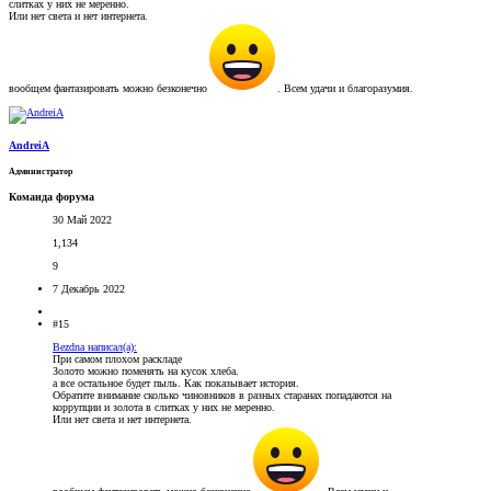
слитках у них не меренно.
Или нет света и нет интернета.
вообщем фантазировать можно безконечно
. Всем удачи и благоразумия.
AndreiA
Администратор
Команда форума
30 Май 2022
1,134
9
7 Декабрь 2022
#15
Bezdna написал(а):
При самом плохом раскладе
Золото можно поменять на кусок хлеба.
а все остальное будет пыль. Как показывает история.
Обратите внимание сколько чиновников в разных старанах попадаются на
коррупции и золота в слитках у них не меренно.
Или нет света и нет интернета.