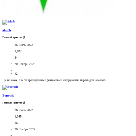
ahin9e
Главный криптан🥈
26 Июль 2022
1,032
34
20 Ноябрь 2022
#2
Ну не знаю. Как то традиционные финансовые инструменты пирамидой называть...
Bonycrit
Главный криптан🥇
26 Июль 2022
1,345
26
20 Ноябрь 2022