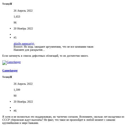
Холдер🥉
26 Апрель 2022
1,653
96
20 Ноябрь 2022
#5
ahin9e написал(а):
Воооот. Но ведь закидают аргументами, что не все компании такие.
Нажмите для раскрытия...
Если заглянуть в список дефолтных облигаций, то их достаточно много.
Game4anger
Холдер🥉
26 Апрель 2022
1,599
90
20 Ноябрь 2022
#6
Я хотя и не полностью это поддерживаю, но частично согласен. Вспомните, сколько лет вкладчики из
СССР сберовские ждут выплаты? Не факт, что такое не произойдет в любой момент с самыми
крупнейшими в мире банками.