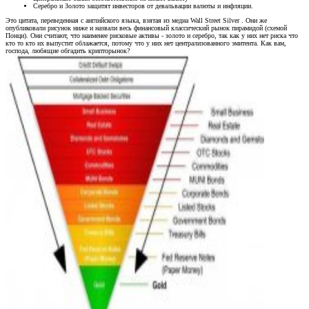
Серебро и Золото защитят инвесторов от девальвации валюты и инфляции.
Это цитата, переведенная с английского языка, взятая из медиа Wall Street Silver . Они же
опубликовали рисунок ниже и назвали весь финансовый классический рынок пирамидой (схемой
Понци). Они считают, что наименее рисковые активы - золото и серебро, так как у них нет риска что
кто то кто их выпустит облажается, потому что у них нет централизованного эмитента. Как вам,
господа, любящие обгадить крипторынок?