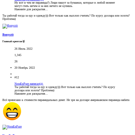
Ну вот и чем не пирамида?) Люди пашут за бумажки, которые в любой момент
могут стать ничем и за них ничего не купишь.
Нажмите для раскрытия...
Ты работай тогда за еду и одежду))) Вот только как выхлоп считать? По курсу доллара или золота?
Проблема)
Bonycrit
Главный криптан🥇
26 Июль 2022
1,345
26
20 Ноябрь 2022
#12
NoraEnPure написал(а):
Ты работай тогда за еду и одежду))) Вот только как выхлоп считать? По курсу
доллара или золота? Проблема)
Нажмите для раскрытия...
Всё привязано к стоимости пирамидальных денег. Не зря на долларе американском пирамида набита