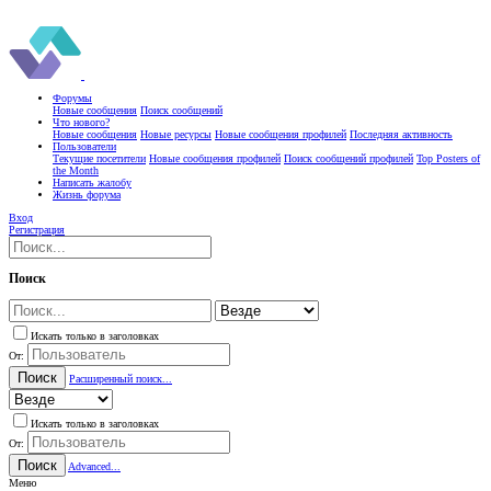
Форумы
Новые сообщения
Поиск сообщений
Что нового?
Новые сообщения
Новые ресурсы
Новые сообщения профилей
Последняя активность
Пользователи
Текущие посетители
Новые сообщения профилей
Поиск сообщений профилей
Top Posters of
the Month
Написать жалобу
Жизнь форума
Вход
Регистрация
Поиск
Искать только в заголовках
От:
Поиск
Расширенный поиск...
Искать только в заголовках
От:
Поиск
Advanced...
Меню