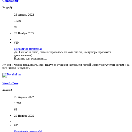
Game4anger
Холдер🥉
26 Апрель 2022
1,599
90
20 Ноябрь 2022
#10
NoraEnPure написал(а):
Да. Сейчас не знаю, стабилизировалось ли хоть что то, но купюры продаются
даже на алике)
Нажмите для раскрытия...
Ну вот и чем не пирамида?) Люди пашут за бумажки, которые в любой момент могут стать ничем и за
них ничего не купишь.
NoraEnPure
Холдер🥉
26 Апрель 2022
1,788
69
20 Ноябрь 2022
#11
Game4anger написал(а):