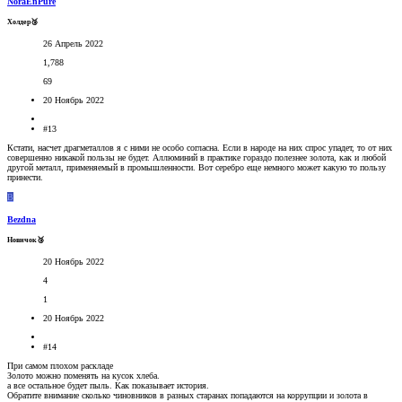
NoraEnPure
Холдер🥉
26 Апрель 2022
1,788
69
20 Ноябрь 2022
#13
Кстати, насчет драгметаллов я с ними не особо согласна. Если в народе на них спрос упадет, то от них
совершенно никакой пользы не будет. Аллюминий в практике гораздо полезнее золота, как и любой
другой металл, применяемый в промышленности. Вот серебро еще немного может какую то пользу
принести.
B
Bezdna
Новичок🥉
20 Ноябрь 2022
4
1
20 Ноябрь 2022
#14
При самом плохом раскладе
Золото можно поменять на кусок хлеба.
а все остальное будет пыль. Как показывает история.
Обратите внимание сколько чиновников в разных старанах попадаются на коррупции и золота в