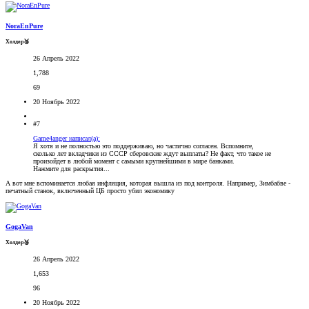
NoraEnPure
Холдер🥉
26 Апрель 2022
1,788
69
20 Ноябрь 2022
#7
Game4anger написал(а):
Я хотя и не полностью это поддерживаю, но частично согласен. Вспомните,
сколько лет вкладчики из СССР сберовские ждут выплаты? Не факт, что такое не
произойдет в любой момент с самыми крупнейшими в мире банками.
Нажмите для раскрытия...
А вот мне вспоминается любая инфляция, которая вышла из под контроля. Например, Зимбабве -
печатный станок, включенный ЦБ просто убил экономику
GogaVan
Холдер🥉
26 Апрель 2022
1,653
96
20 Ноябрь 2022