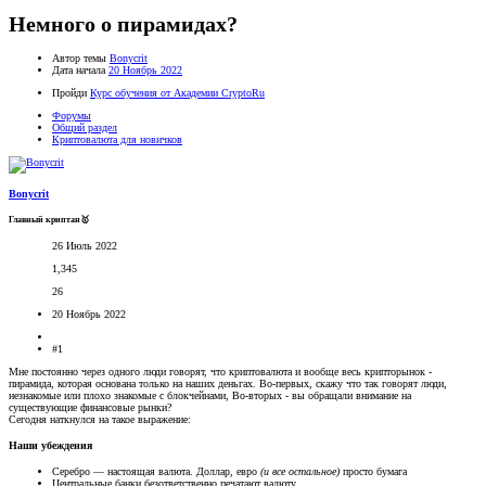
Немного о пирамидах?
Автор темы
Bonycrit
Дата начала
20 Ноябрь 2022
Пройди
Курс обучения от Академии CryptoRu
Форумы
Общий раздел
Криптовалюта для новичков
Bonycrit
Главный криптан🥇
26 Июль 2022
1,345
26
20 Ноябрь 2022
#1
Мне постоянно через одного люди говорят, что криптовалюта и вообще весь крипторынок -
пирамида, которая основана только на наших деньгах. Во-первых, скажу что так говорят люди,
незнакомые или плохо знакомые с блокчейнами, Во-вторых - вы обращали внимание на
существующие финансовые рынки?
Сегодня наткнулся на такое выражение:
Наши убеждения​
Серебро — настоящая валюта. Доллар, евро
(и все остальное)
просто бумага
Центральные банки безответственно печатают валюту