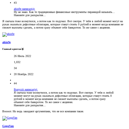
#3
ahin9e написал(а):
Ну не знаю. Как то традиционные финансовые инструменты пирамидой называть...
Нажмите для раскрытия...
Я сначала тоже возмутился, а потом как то подумал. Вот смотри. У тебя в любой момент могут на
руках оказаться дефолтные облигации, которые станут стоить 0 рублей в момент когда компания не
сможет выплаты сделать, а потом сразу объявит себя банкротом. То же самое с акциями.
ahin9e
Главный криптан🥈
26 Июль 2022
1,032
34
20 Ноябрь 2022
#4
Bonycrit написал(а):
Я сначала тоже возмутился, а потом как то подумал. Вот смотри. У тебя в любой
момент могут на руках оказаться дефолтные облигации, которые станут стоить 0
рублей в момент когда компания не сможет выплаты сделать, а потом сразу
объявит себя банкротом. То же самое с акциями.
Нажмите для раскрытия...
Воооот. Но ведь закидают аргументами, что не все компании такие.
GogaVan