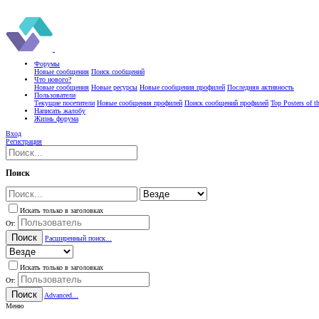
Форумы
Новые сообщения
Поиск сообщений
Что нового?
Новые сообщения
Новые ресурсы
Новые сообщения профилей
Последняя активность
Пользователи
Текущие посетители
Новые сообщения профилей
Поиск сообщений профилей
Top Posters of 
Написать жалобу
Жизнь форума
Вход
Регистрация
Поиск
Искать только в заголовках
От:
Поиск
Расширенный поиск...
Искать только в заголовках
От:
Поиск
Advanced...
Меню