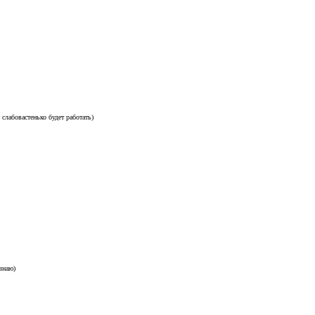
слабовастенько будет работать)
 знаю)