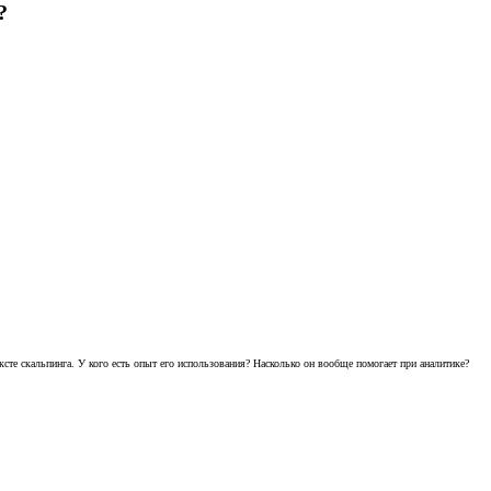
?
ксте скальпинга. У кого есть опыт его использования? Насколько он вообще помогает при аналитике?