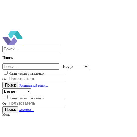
Поиск
Искать только в заголовках
От:
Поиск
Расширенный поиск...
Искать только в заголовках
От:
Поиск
Advanced...
Меню