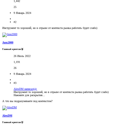
1,442
25
9 Январь 2024
#2
Инструмент то хороший, но в отрыве от контекста рынка работать будет слабо)
Ann2000
Главный криптан🥈
26 Июль 2022
1,191
26
9 Январь 2024
#3
AlexDM написал(а):
Инструмент то хороший, но в отрыве от контекста рынка работать будет слабо)
Нажмите для раскрытия...
А что вы подразумеваете под контекстом?
AlexDM
Главный криптан🥇