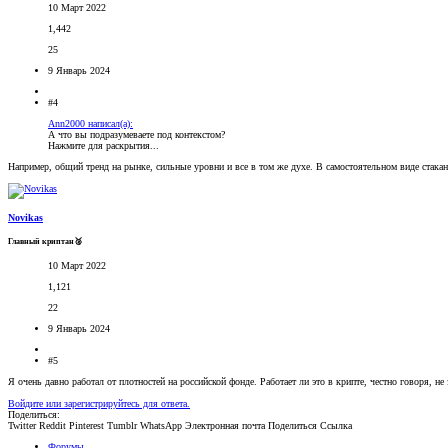
10 Март 2022
1,442
25
9 Январь 2024
#4
Ann2000 написал(а):
А что вы подразумеваете под контекстом?
Нажмите для раскрытия...
Например, общий тренд на рынке, сильные уровни и все в том же духе. В самостоятельном виде стакан 
Novikas
Главный криптан🥈
10 Март 2022
1,121
22
9 Январь 2024
#5
Я очень давно работал от плотностей на российской фонде. Работает ли это в крипте, честно говоря, не
Войдите или зарегистрируйтесь для ответа.
Поделиться:
Twitter
Reddit
Pinterest
Tumblr
WhatsApp
Электронная почта
Поделиться
Ссылка
Форумы