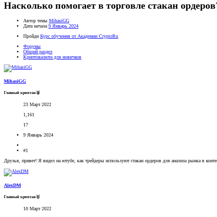
Насколько помогает в торговле стакан ордеров
Автор темы
MihasiGG
Дата начала
9 Январь 2024
Пройди
Курс обучения от Академии CryptoRu
Форумы
Общий раздел
Криптовалюта для новичков
MihasiGG
Главный криптан🥈
23 Март 2022
1,161
17
9 Январь 2024
#1
Друзья, привет! Я видел на ютубе, как трейдеры используют стакан ордеров для анализа рынка в конте
AlexDM
Главный криптан🥇
10 Март 2022