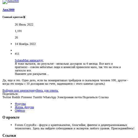
Ann2000
Главный криптан🥈
26 Июль 2022
1,191
26
14 Ноябрь 2022
#11
SolanaMan написал(а):
Я тоже пытался, но результат - несколько долларов за 4 месяца. Все кого я
пригласил - совсем небогатые люди и комиссий приносили мало, так что на этом и
заглохло все.
Нажмите для раскрытия...
Да, еще и это. Одно дело, если ты понаприглашал трейдеров и скальперов человек 100, другое -
когда это юзеры с 10 долларами на счете, надеющиеся с этого капитал сделать)
Войдите или зарегистрируйтесь для ответа.
Поделиться:
Twitter
Reddit
Pinterest
Tumblr
WhatsApp
Электронная почта
Поделиться
Ссылка
Форумы
Жизнь форума
Оффтоп
О проекте
Forum.CryptoRu - форум о криптовалютах, блокчейне, финтехе и децентрализованных
технологиях. Здесь вы найдете собеседников и экспертов любого уровня. Присоединяйтесь!
Ссылки