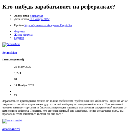
Кто-нибудь зарабатывает на рефералках?
Автор темы
SolanaMan
Дата начала
14 Ноябрь 2022
Пройди
Курс обучения от Академии CryptoRu
Форумы
Жизнь форума
Оффтоп
SolanaMan
Главный криптан🥈
29 Март 2022
1,274
84
14 Ноябрь 2022
#1
Заработать на крипторынке можно не только стейкингом, трейдингом или майнингом. Один из менее
затратных способов - привлекать других людей на биржу по специальной ссылке. Приглашенный
человек начинает торговать и биржа вознаграждает партнера, выплачивая определенный процент от
комиссии за реферала. Понятно, что это специфичный вид заработка, но все же хочется знать, вы
пробовали этим заниматься и стоит ли оно того?
amarit.andrei