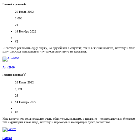
Главный криптан🥈
26 Июль 2022
1,000
21
14 Ноябрь 2022
#2
Я пытался рекламить одну биржу, но друзей как в соцсетях, так и в жизни немного, поэтому и мало
кому разослал приглашения - ну естественно никто не зарегался.
Ann2000
Главный криптан🥈
26 Июль 2022
1,191
26
14 Ноябрь 2022
#3
Мне кажется эта тема подходит очень общительным людям, а идеально - криптовалютным блогерам -
там и аудитория какая надо, поэтому и переходов и конвертаций будет достаточно.
Safferd