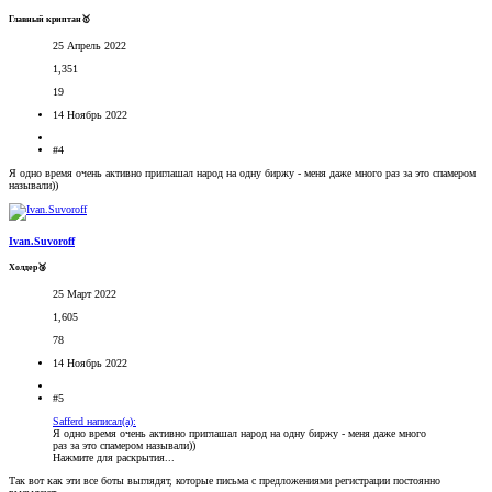
Главный криптан🥇
25 Апрель 2022
1,351
19
14 Ноябрь 2022
#4
Я одно время очень активно приглашал народ на одну биржу - меня даже много раз за это спамером
называли))
Ivan.Suvoroff
Холдер🥉
25 Март 2022
1,605
78
14 Ноябрь 2022
#5
Safferd написал(а):
Я одно время очень активно приглашал народ на одну биржу - меня даже много
раз за это спамером называли))
Нажмите для раскрытия...
Так вот как эти все боты выглядят, которые письма с предложениями регистрации постоянно