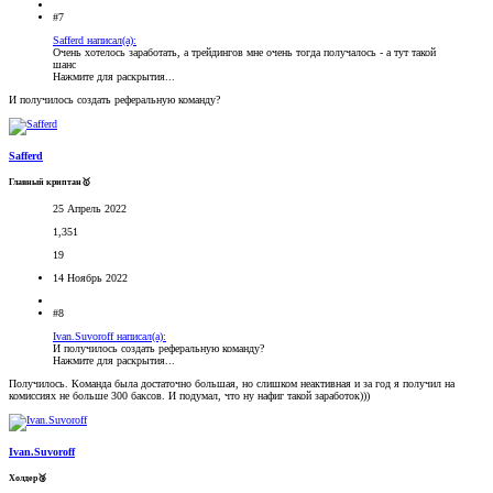
#7
Safferd написал(а):
Очень хотелось заработать, а трейдингов мне очень тогда получалось - а тут такой
шанс
Нажмите для раскрытия...
И получилось создать реферальную команду?
Safferd
Главный криптан🥇
25 Апрель 2022
1,351
19
14 Ноябрь 2022
#8
Ivan.Suvoroff написал(а):
И получилось создать реферальную команду?
Нажмите для раскрытия...
Получилось. Команда была достаточно большая, но слишком неактивная и за год я получил на
комиссиях не больше 300 баксов. И подумал, что ну нафиг такой заработок)))
Ivan.Suvoroff
Холдер🥉