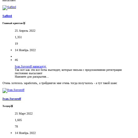
высылают
Safferd
Главный криптан🥇
25 Апрель 2022
1,351
19
14 Ноябрь 2022
#6
Ivan.Suvoroff написал(а):
Так вот как эти все боты выглядят, которые письма с предложениями регистрации
постоянно высылают
Нажмите для раскрытия...
Очень хотелось заработать, а трейдингов мне очень тогда получалось - а тут такой шанс
Ivan.Suvoroff
Холдер🥉
25 Март 2022
1,605
78
14 Ноябрь 2022