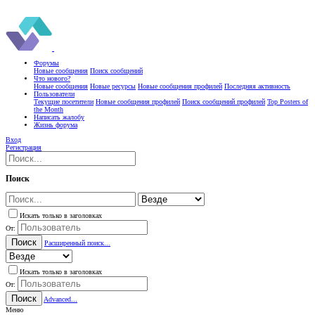
Форумы
Новые сообщения
Поиск сообщений
Что нового?
Новые сообщения
Новые ресурсы
Новые сообщения профилей
Последняя активность
Пользователи
Текущие посетители
Новые сообщения профилей
Поиск сообщений профилей
Top Posters of
the Month
Написать жалобу
Жизнь форума
Вход
Регистрация
Поиск
Искать только в заголовках
От:
Поиск
Расширенный поиск...
Искать только в заголовках
От:
Поиск
Advanced...
Меню