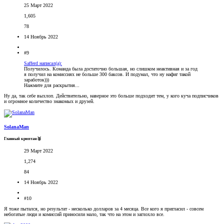
25 Март 2022
1,605
78
14 Ноябрь 2022
#9
Safferd написал(а):
Получилось. Команда была достаточно большая, но слишком неактивная и за год
я получил на комиссиях не больше 300 баксов. И подумал, что ну нафиг такой
заработок)))
Нажмите для раскрытия...
Ну да, так себе выхлоп. Действительно, наверное это больше подходит тем, у кого куча подписчиков
и огромное количество знакомых и друзей.
SolanaMan
Главный криптан🥈
29 Март 2022
1,274
84
14 Ноябрь 2022
#10
Я тоже пытался, но результат - несколько долларов за 4 месяца. Все кого я пригласил - совсем
небогатые люди и комиссий приносили мало, так что на этом и заглохло все.