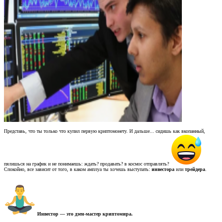
Представь, что ты только что купил первую криптомонету. И дальше... сидишь как вкопанный,
пялишься на график и не понимаешь: ждать? продавать? в космос отправлять?
Спокойно, все зависит от того, в каком амплуа ты хочешь выступать:
инвестора
или
трейдера
.
Инвестор — это дзен-мастер криптомира.​