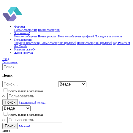
Форумы
Новые сообщения
Поиск сообщений
Что нового?
Новые сообщения
Новые ресурсы
Новые сообщения профилей
Последняя активность
Пользователи
Текущие посетители
Новые сообщения профилей
Поиск сообщений профилей
Top Posters of
the Month
Написать жалобу
Жизнь форума
Вход
Регистрация
Поиск
Искать только в заголовках
От:
Поиск
Расширенный поиск...
Искать только в заголовках
От:
Поиск
Advanced...
Меню