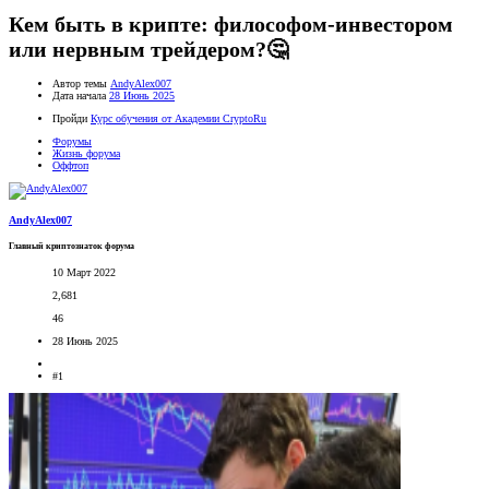
Кем быть в крипте: философом-инвестором
или нервным трейдером?🤔
Автор темы
AndyAlex007
Дата начала
28 Июнь 2025
Пройди
Курс обучения от Академии CryptoRu
Форумы
Жизнь форума
Оффтоп
AndyAlex007
Главный криптознаток форума
10 Март 2022
2,681
46
28 Июнь 2025
#1