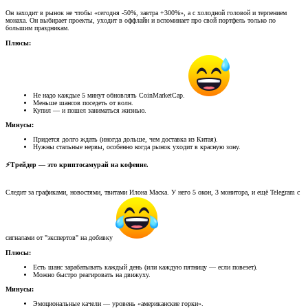
Он заходит в рынок не чтобы «сегодня -50%, завтра +300%», а с холодной головой и терпением
монаха. Он выбирает проекты, уходит в оффлайн и вспоминает про свой портфель только по
большим праздникам.
Плюсы:
Не надо каждые 5 минут обновлять CoinMarketCap.
Меньше шансов поседеть от волн.
Купил — и пошел заниматься жизнью.
Минусы:
Придется долго ждать (иногда дольше, чем доставка из Китая).
Нужны стальные нервы, особенно когда рынок уходит в красную зону.
⚡️Трейдер — это криптосамурай на кофеине.​
Следит за графиками, новостями, твитами Илона Маска. У него 5 окон, 3 монитора, и ещё Telegram с
сигналами от "экспертов" на добивку
Плюсы:
Есть шанс зарабатывать каждый день (или каждую пятницу — если повезет).
Можно быстро реагировать на движуху.
Минусы:
Эмоциональные качели — уровень «американские горки».