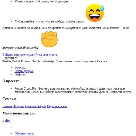
Учиться придется больше, чем в универе.
Любая ошибка — и ты уже не трейдер, а наблюдатель
Крипта не любит паникеров, но и не щадит самоуверенных. Будь терпелив, но не наивен — и да
пребудет с тобой блокчейн.
Войдите или зарегистрируйтесь для ответа.
Поделиться:
Twitter
Reddit
Pinterest
Tumblr
WhatsApp
Электронная почта
Поделиться
Ссылка
Форумы
Жизнь форума
Оффтоп
О проекте
Forum.CryptoRu - форум о криптовалютах, блокчейне, финтехе и децентрализованных
технологиях. Здесь вы найдете собеседников и экспертов любого уровня. Присоединяйтесь!
Ссылки
Главная
Форумы
Правила форума
Обратная связь
Меню пользователя
Войти
Обратная связь