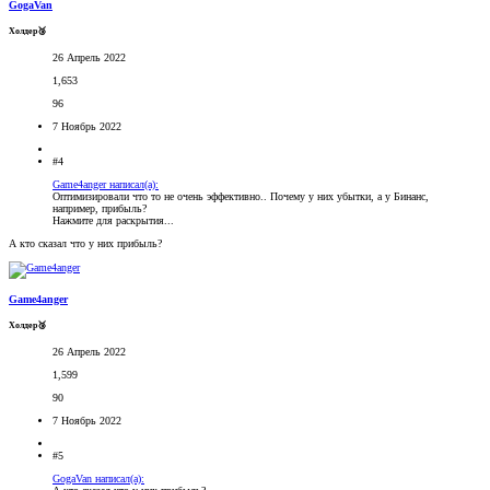
GogaVan
Холдер🥉
26 Апрель 2022
1,653
96
7 Ноябрь 2022
#4
Game4anger написал(а):
Оптимизировали что то не очень эффективно.. Почему у них убытки, а у Бинанс,
например, прибыль?
Нажмите для раскрытия...
А кто сказал что у них прибыль?
Game4anger
Холдер🥉
26 Апрель 2022
1,599
90
7 Ноябрь 2022
#5
GogaVan написал(а):