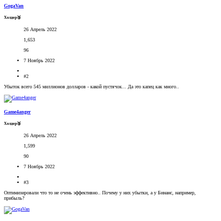
GogaVan
Холдер🥉
26 Апрель 2022
1,653
96
7 Ноябрь 2022
#2
Убыток всего 545 миллионов долларов - какой пустячок... Да это капец как много..
Game4anger
Холдер🥉
26 Апрель 2022
1,599
90
7 Ноябрь 2022
#3
Оптимизировали что то не очень эффективно.. Почему у них убытки, а у Бинанс, например,
прибыль?