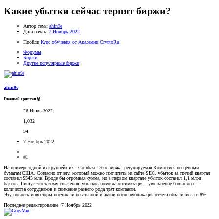
Какие убытки сейчас терпят биржи?
Автор темы
ahin9e
Дата начала
7 Ноябрь 2022
Пройди
Курс обучения от Академии CryptoRu
Форумы
Биржи
Другие популярные биржи
ahin9e
Главный криптан🥈
26 Июль 2022
1,032
34
7 Ноябрь 2022
#1
На примере одной из крупнейших - Coinbase. Это биржа, регулируемая Комиссией по ценным
бумагам США. Согласно отчету, который можно прочитать на сайте SEC, убыток за третий квартал
составил $545 млн. Вроде бы огромная сумма, но в первом квартале убыток составил 1,1 млрд
баксов. Пишут что такому снижению убытков помогла оптимизация - увольнение большого
количества сотрудников и снижение разного рода трат компании.
Эту новость инвесторы посчитали негативной и акции после публикации отчета обвалились на 8%.
Последнее редактирование:
7 Ноябрь 2022