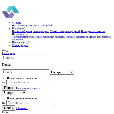
Форумы
Новые сообщения
Поиск сообщений
Что нового?
Новые сообщения
Новые ресурсы
Новые сообщения профилей
Последняя активность
Пользователи
Текущие посетители
Новые сообщения профилей
Поиск сообщений профилей
Top Posters of
the Month
Написать жалобу
Жизнь форума
Вход
Регистрация
Поиск
Искать только в заголовках
От:
Поиск
Расширенный поиск...
Искать только в заголовках
От:
Поиск
Advanced...
Меню