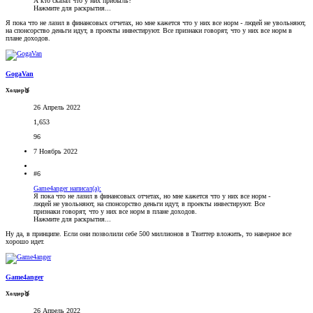
А кто сказал что у них прибыль?
Нажмите для раскрытия...
Я пока что не лазил в финансовых отчетах, но мне кажется что у них все норм - людей не увольняют,
на спонсорство деньги идут, в проекты инвестируют. Все признаки говорят, что у них все норм в
плане доходов.
GogaVan
Холдер🥉
26 Апрель 2022
1,653
96
7 Ноябрь 2022
#6
Game4anger написал(а):
Я пока что не лазил в финансовых отчетах, но мне кажется что у них все норм -
людей не увольняют, на спонсорство деньги идут, в проекты инвестируют. Все
признаки говорят, что у них все норм в плане доходов.
Нажмите для раскрытия...
Ну да, в принципе. Если они позволили себе 500 миллионов в Твиттер вложить, то наверное все
хорошо идет.
Game4anger
Холдер🥉
26 Апрель 2022