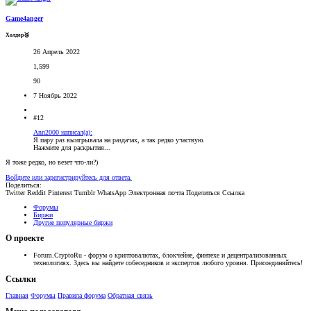
Game4anger
Холдер🥉
26 Апрель 2022
1,599
90
7 Ноябрь 2022
#12
Ann2000 написал(а):
Я пару раз выигрывала на раздачах, а так редко участвую.
Нажмите для раскрытия...
Я тоже редко, но везет что-ли?)
Войдите или зарегистрируйтесь для ответа.
Поделиться:
Twitter
Reddit
Pinterest
Tumblr
WhatsApp
Электронная почта
Поделиться
Ссылка
Форумы
Биржи
Другие популярные биржи
О проекте
Forum.CryptoRu - форум о криптовалютах, блокчейне, финтехе и децентрализованных
технологиях. Здесь вы найдете собеседников и экспертов любого уровня. Присоединяйтесь!
Ссылки
Главная
Форумы
Правила форума
Обратная связь