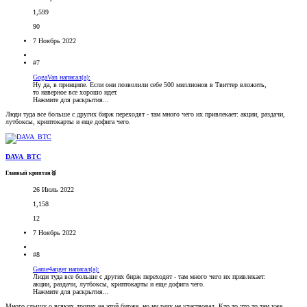
1,599
90
7 Ноябрь 2022
#7
GogaVan написал(а):
Ну да, в принципе. Если они позволили себе 500 миллионов в Твиттер вложить,
то наверное все хорошо идет.
Нажмите для раскрытия...
Люди туда все больше с других бирж переходят - там много чего их привлекает: акции, раздачи,
лутбоксы, криптокарты и еще дофига чего.
DAVA_BTC
Главный криптан🥈
26 Июль 2022
1,158
12
7 Ноябрь 2022
#8
Game4anger написал(а):
Люди туда все больше с других бирж переходят - там много чего их привлекает:
акции, раздачи, лутбоксы, криптокарты и еще дофига чего.
Нажмите для раскрытия...
Много слышу о всяких дропах на этой бирже, но ни разу не участвовал. Кто то что то там уже