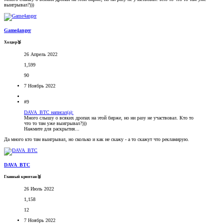
выигрывал?)))
Game4anger
Холдер🥉
26 Апрель 2022
1,599
90
7 Ноябрь 2022
#9
DAVA_BTC написал(а):
Много слышу о всяких дропах на этой бирже, но ни разу не участвовал. Кто то
что то там уже выигрывал?)))
Нажмите для раскрытия...
Да много кто там выигрывал, но сколько и как не скажу - а то скажут что рекламирую.
DAVA_BTC
Главный криптан🥈
26 Июль 2022
1,158
12
7 Ноябрь 2022