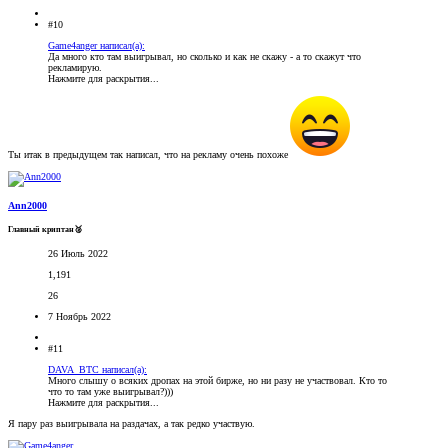
#10
Game4anger написал(а):
Да много кто там выигрывал, но сколько и как не скажу - а то скажут что
рекламирую.
Нажмите для раскрытия...
Ты итак в предыдущем так написал, что на рекламу очень похоже
Ann2000
Главный криптан🥈
26 Июль 2022
1,191
26
7 Ноябрь 2022
#11
DAVA_BTC написал(а):
Много слышу о всяких дропах на этой бирже, но ни разу не участвовал. Кто то
что то там уже выигрывал?)))
Нажмите для раскрытия...
Я пару раз выигрывала на раздачах, а так редко участвую.