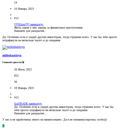
24
19 Январь 2023
#12
***Elion*** написал(а):
Жесть какие у них законы за финансовые преступления.
Нажмите для раскрытия...
Да. Особенно если в ущерб другим инвесторам, тогда страшнее всего. У нас бы тебя просто
штрафанули на несколько тысяч и до свидания
milforkunitsyn
Главный криптан🥉
26 Июль 2022
852
30
19 Январь 2023
#13
lisaTRADE написал(а):
Да. Особенно если в ущерб другим инвесторам, тогда страшнее всего. У нас бы
тебя просто штрафанули на несколько тысяч и до свидания
Нажмите для раскрытия...
У нас и не заработаешь много на манипуляциях. Да и не поманипулируешь особо)))
G