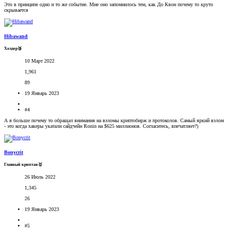
Это в принципе одно и то же событие. Мне оно запомнилось тем, как До Квон почему то круто
скрывается
Hibawand
Холдер🥉
10 Март 2022
1,961
89
19 Январь 2023
#4
А я больше почему то обращал внимания на взломы криптобирж и протоколов. Самый яркий взлом
- это когда хакеры укатали сайдчейн Ronin на $625 миллионов. Согласитесь, впечатляет?)
Bonycrit
Главный криптан🥇
26 Июль 2022
1,345
26
19 Январь 2023
#5