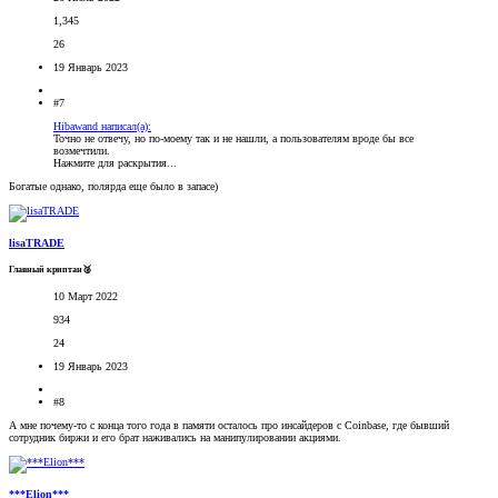
1,345
26
19 Январь 2023
#7
Hibawand написал(а):
Точно не отвечу, но по-моему так и не нашли, а пользователям вроде бы все
возмечтили.
Нажмите для раскрытия...
Богатые однако, полярда еще было в запасе)
lisaTRADE
Главный криптан🥈
10 Март 2022
934
24
19 Январь 2023
#8
А мне почему-то с конца того года в памяти осталось про инсайдеров с Coinbase, где бывший
сотрудник биржи и его брат наживались на манипулировании акциями.
***Elion***