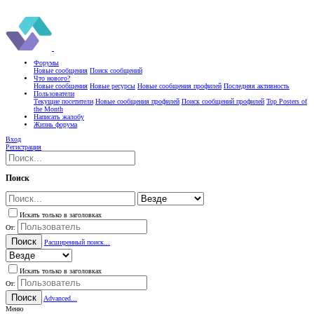
Форумы
Новые сообщения
Поиск сообщений
Что нового?
Новые сообщения
Новые ресурсы
Новые сообщения профилей
Последняя активность
Пользователи
Текущие посетители
Новые сообщения профилей
Поиск сообщений профилей
Top Posters of
the Month
Написать жалобу
Жизнь форума
Вход
Регистрация
Поиск
Искать только в заголовках
От:
Поиск
Расширенный поиск...
Искать только в заголовках
От:
Поиск
Advanced...
Меню