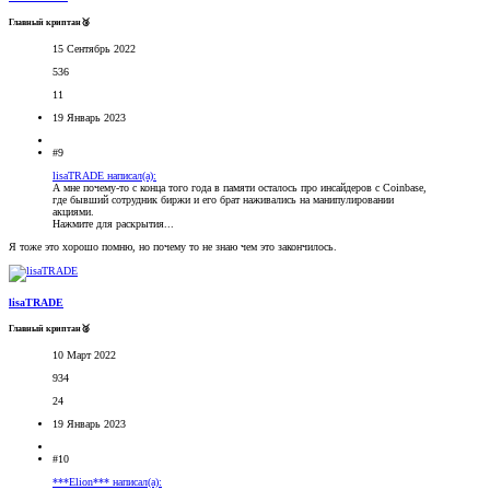
Главный криптан🥉
15 Сентябрь 2022
536
11
19 Январь 2023
#9
lisaTRADE написал(а):
А мне почему-то с конца того года в памяти осталось про инсайдеров с Coinbase,
где бывший сотрудник биржи и его брат наживались на манипулировании
акциями.
Нажмите для раскрытия...
Я тоже это хорошо помню, но почему то не знаю чем это закончилось.
lisaTRADE
Главный криптан🥈
10 Март 2022
934
24
19 Январь 2023
#10
***Elion*** написал(а):