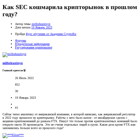
Как SEC кошмарила крипторынок в прошлом
году?
Автор темы
milforkunitsyn
Дата начала
19 Январь 2023
Пройди
Курс обучения от Академии CryptoRu
Форумы
Юридическая информация
Регулирование криптовалют
milforkunitsyn
Главный криптан🥉
26 Июль 2022
852
30
19 Январь 2023
#1
Сейчас читал аналитику от американской компании, в которой написано, как американский регулятор
в 2022 году прошелся по крипторынку. Работы у него было валом - от инсайдерских сделок с
акциями криптокомпаний до развала FTX. Пишут что только против криптовалютных компаний было
открыто около 30 производств. Это не считая отдельных людей и групп. Какие дела кроме FTX вам
запомнились больше всего из прошлого года?