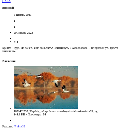
GALA
Новичок🥉
8 Январь 2023
1
1
20 Январь 2023
#14
Крипто - чудо. Не понять и не объяснить! Привыкнуть к X000000000.... не привыкнуть просто
мыслящим!
Вложения
1621402532_39-pibig_info-p-zhuravli-v-nebe-priroda-krasivo-foto-39.jpg
144.8 KB · Просмотры: 54
Реакции:
Nikitos22