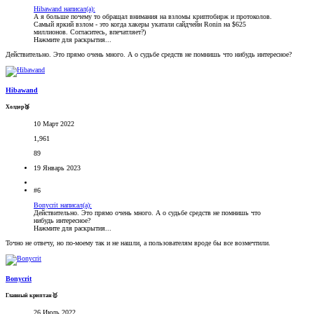
Hibawand написал(а):
А я больше почему то обращал внимания на взломы криптобирж и протоколов.
Самый яркий взлом - это когда хакеры укатали сайдчейн Ronin на $625
миллионов. Согласитесь, впечатляет?)
Нажмите для раскрытия...
Действительно. Это прямо очень много. А о судьбе средств не помнишь что нибудь интересное?
Hibawand
Холдер🥉
10 Март 2022
1,961
89
19 Январь 2023
#6
Bonycrit написал(а):
Действительно. Это прямо очень много. А о судьбе средств не помнишь что
нибудь интересное?
Нажмите для раскрытия...
Точно не отвечу, но по-моему так и не нашли, а пользователям вроде бы все возмечтили.
Bonycrit
Главный криптан🥇
26 Июль 2022