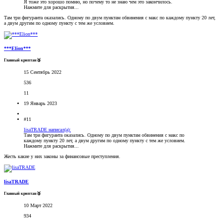
Я тоже это хорошо помню, но почему то не знаю чем это закончилось.
Нажмите для раскрытия...
Там три фигуранта оказались. Одному по двум пунктам обвинения с макс по каждому пункту 20 лет,
а двум другим по одному пункту с тем же условием.
***Elion***
Главный криптан🥉
15 Сентябрь 2022
536
11
19 Январь 2023
#11
lisaTRADE написал(а):
Там три фигуранта оказались. Одному по двум пунктам обвинения с макс по
каждому пункту 20 лет, а двум другим по одному пункту с тем же условием.
Нажмите для раскрытия...
Жесть какие у них законы за финансовые преступления.
lisaTRADE
Главный криптан🥈
10 Март 2022
934