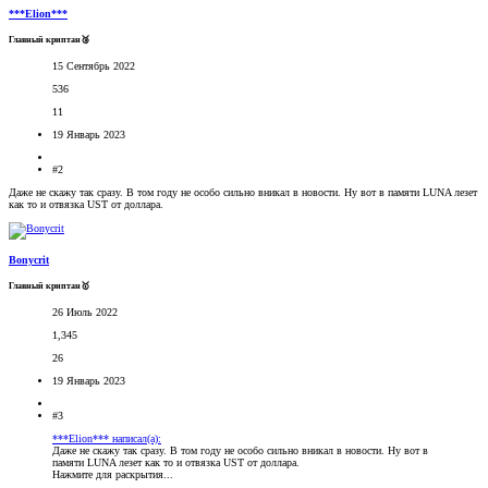
***Elion***
Главный криптан🥉
15 Сентябрь 2022
536
11
19 Январь 2023
#2
Даже не скажу так сразу. В том году не особо сильно вникал в новости. Ну вот в памяти LUNA лезет
как то и отвязка UST от доллара.
Bonycrit
Главный криптан🥇
26 Июль 2022
1,345
26
19 Январь 2023
#3
***Elion*** написал(а):
Даже не скажу так сразу. В том году не особо сильно вникал в новости. Ну вот в
памяти LUNA лезет как то и отвязка UST от доллара.
Нажмите для раскрытия...