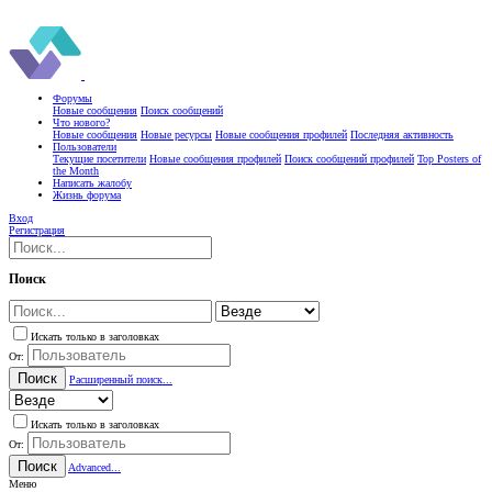
Форумы
Новые сообщения
Поиск сообщений
Что нового?
Новые сообщения
Новые ресурсы
Новые сообщения профилей
Последняя активность
Пользователи
Текущие посетители
Новые сообщения профилей
Поиск сообщений профилей
Top Posters of
the Month
Написать жалобу
Жизнь форума
Вход
Регистрация
Поиск
Искать только в заголовках
От:
Поиск
Расширенный поиск...
Искать только в заголовках
От:
Поиск
Advanced...
Меню