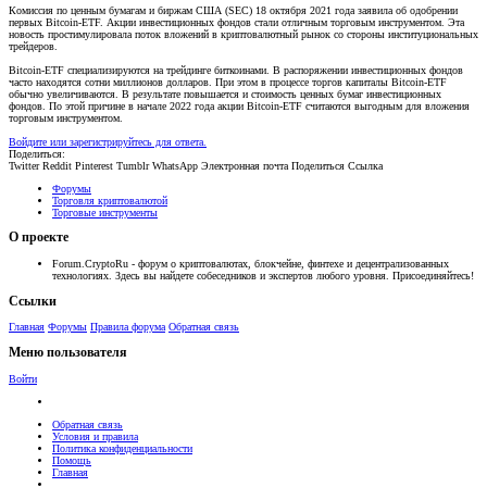
Комиссия по ценным бумагам и биржам США (SEC) 18 октября 2021 года заявила об одобрении
первых Bitcoin-ETF. Акции инвестиционных фондов стали отличным торговым инструментом. Эта
новость простимулировала поток вложений в криптовалютный рынок со стороны институциональных
трейдеров.
Bitcoin-ETF специализируются на трейдинге биткоинами. В распоряжении инвестиционных фондов
часто находятся сотни миллионов долларов. При этом в процессе торгов капиталы Bitcoin-ETF
обычно увеличиваются. В результате повышается и стоимость ценных бумаг инвестиционных
фондов. По этой причине в начале 2022 года акции Bitcoin-ETF считаются выгодным для вложения
торговым инструментом.
Войдите или зарегистрируйтесь для ответа.
Поделиться:
Twitter
Reddit
Pinterest
Tumblr
WhatsApp
Электронная почта
Поделиться
Ссылка
Форумы
Торговля криптовалютой
Торговые инструменты
О проекте
Forum.CryptoRu - форум о криптовалютах, блокчейне, финтехе и децентрализованных
технологиях. Здесь вы найдете собеседников и экспертов любого уровня. Присоединяйтесь!
Ссылки
Главная
Форумы
Правила форума
Обратная связь
Меню пользователя
Войти
Обратная связь
Условия и правила
Политика конфиденциальности
Помощь
Главная