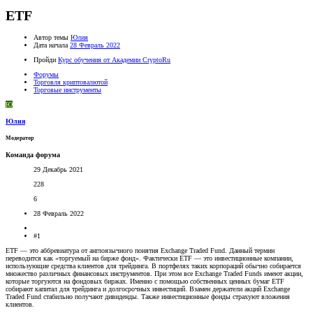
ETF
Автор темы
Юлия
Дата начала
28 Февраль 2022
Пройди
Курс обучения от Академии CryptoRu
Форумы
Торговля криптовалютой
Торговые инструменты
Ю
Юлия
Модератор
Команда форума
29 Декабрь 2021
228
6
28 Февраль 2022
#1
ETF — это аббревиатура от англоязычного понятия Exchange Traded Fund. Данный термин
переводится как «торгуемый на бирже фонд». Фактически ETF — это инвестиционные компании,
использующие средства клиентов для трейдинга. В портфелях таких корпораций обычно собирается
множество различных финансовых инструментов. При этом все Exchange Traded Funds имеют акции,
которые торгуются на фондовых биржах. Именно с помощью собственных ценных бумаг ETF
собирают капитал для трейдинга и долгосрочных инвестиций. Взамен держатели акций Exchange
Traded Fund стабильно получают дивиденды. Также инвестиционные фонды страхуют вложения
клиентов.