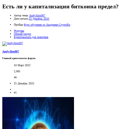
Есть ли у капитализации биткоина предел?
Автор темы
AndyAlex007
Дата начала
25 Декабрь 2025
Пройди
Курс обучения от Академии CryptoRu
Форумы
Общий раздел
Криптовалюта для новичков
AndyAlex007
Главный криптознаток форума
10 Март 2022
2,681
46
25 Декабрь 2025
#1