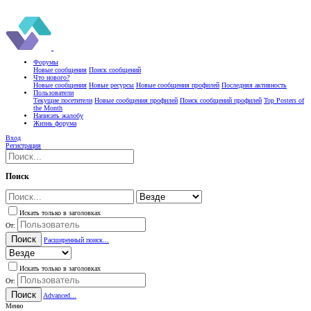
Форумы
Новые сообщения
Поиск сообщений
Что нового?
Новые сообщения
Новые ресурсы
Новые сообщения профилей
Последняя активность
Пользователи
Текущие посетители
Новые сообщения профилей
Поиск сообщений профилей
Top Posters of
the Month
Написать жалобу
Жизнь форума
Вход
Регистрация
Поиск
Искать только в заголовках
От:
Поиск
Расширенный поиск...
Искать только в заголовках
От:
Поиск
Advanced...
Меню