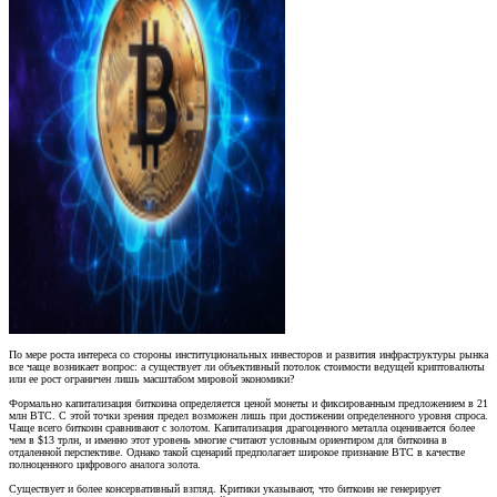
По мере роста интереса со стороны институциональных инвесторов и развития инфраструктуры рынка
все чаще возникает вопрос: а существует ли объективный потолок стоимости ведущей криптовалюты
или ее рост ограничен лишь масштабом мировой экономики?
Формально капитализация биткоина определяется ценой монеты и фиксированным предложением в 21
млн BTC. С этой точки зрения предел возможен лишь при достижении определенного уровня спроса.
Чаще всего биткоин сравнивают с золотом. Капитализация драгоценного металла оценивается более
чем в $13 трлн, и именно этот уровень многие считают условным ориентиром для биткоина в
отдаленной перспективе. Однако такой сценарий предполагает широкое признание BTC в качестве
полноценного цифрового аналога золота.
Существует и более консервативный взгляд. Критики указывают, что биткоин не генерирует