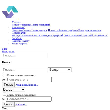
Форумы
Новые сообщения
Поиск сообщений
Что нового?
Новые сообщения
Новые ресурсы
Новые сообщения профилей
Последняя активность
Пользователи
Текущие посетители
Новые сообщения профилей
Поиск сообщений профилей
Top Posters of
the Month
Написать жалобу
Жизнь форума
Вход
Регистрация
Поиск
Искать только в заголовках
От:
Поиск
Расширенный поиск...
Искать только в заголовках
От:
Поиск
Advanced...
Меню