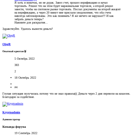
Я хоть и новичок, но не дурак. Завел счет, прошел верификацию и начал
торговать. Решил что на этом будет маржинальная торговля, а второй решил
завести, чтобы на спотовом рынке торговать. Послал документы на второй аккаунт
на верификацию, а через 20 минут мне прислали уведомление, что оба счета
навсегда заблокированы. Это как понимать? Я же ничего не нарушал!!! И как
забрать деньги теперь?
Нажмите для раскрытия...
Здравствуйте. Удалось вывести деньги?
OlegR
Опытный криптан🥈
5 Октябрь 2022
383
2
18 Октябрь 2022
#4
Глупая ситуация получилась потому что не знал правила((( Деньги через 2 дня перевели на кошелек.
Благодарю за содействие.
Kryptoadmin
Администратор
Команда форума
19 Сентябрь 2022