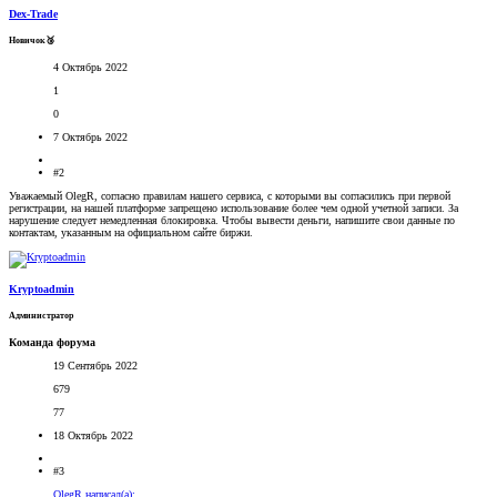
Dex-Trade
Новичок🥉
4 Октябрь 2022
1
0
7 Октябрь 2022
#2
Уважаемый OlegR, согласно правилам нашего сервиса, с которыми вы согласились при первой
регистрации, на нашей платформе запрещено использование более чем одной учетной записи. За
нарушение следует немедленная блокировка. Чтобы вывести деньги, напишите свои данные по
контактам, указанным на официальном сайте биржи.
Kryptoadmin
Администратор
Команда форума
19 Сентябрь 2022
679
77
18 Октябрь 2022
#3
OlegR написал(а):