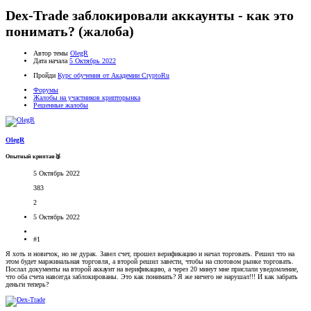
Dex-Trade заблокировали аккаунты - как это
понимать? (жалоба)
Автор темы
OlegR
Дата начала
5 Октябрь 2022
Пройди
Курс обучения от Академии CryptoRu
Форумы
Жалобы на участников крипторынка
Решенные жалобы
OlegR
Опытный криптан🥈
5 Октябрь 2022
383
2
5 Октябрь 2022
#1
Я хоть и новичок, но не дурак. Завел счет, прошел верификацию и начал торговать. Решил что на
этом будет маржинальная торговля, а второй решил завести, чтобы на спотовом рынке торговать.
Послал документы на второй аккаунт на верификацию, а через 20 минут мне прислали уведомление,
что оба счета навсегда заблокированы. Это как понимать? Я же ничего не нарушал!!! И как забрать
деньги теперь?