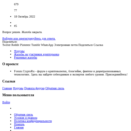
679
77
18 Октябрь 2022
#5
Вопрос решен. Жалоба закрыта.
Войдите или зарегистрируйтесь для ответа.
Поделиться:
Twitter
Reddit
Pinterest
Tumblr
WhatsApp
Электронная почта
Поделиться
Ссылка
Форумы
Жалобы на участников крипторынка
Решенные жалобы
О проекте
Forum.CryptoRu - форум о криптовалютах, блокчейне, финтехе и децентрализованных
технологиях. Здесь вы найдете собеседников и экспертов любого уровня. Присоединяйтесь!
Ссылки
Главная
Форумы
Правила форума
Обратная связь
Меню пользователя
Войти
Обратная связь
Условия и правила
Политика конфиденциальности
Помощь
Главная