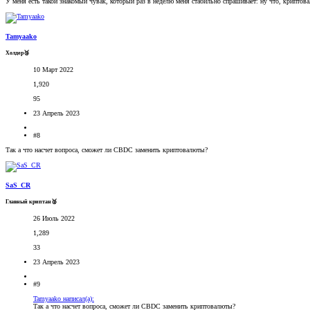
У меня есть такой знакомый чувак, который раз в неделю меня стабильно спрашивает: ну что, крипто
Tamyaako
Холдер🥉
10 Март 2022
1,920
95
23 Апрель 2023
#8
Так а что насчет вопроса, сможет ли CBDC заменить криптовалюты?
SaS_CR
Главный криптан🥈
26 Июль 2022
1,289
33
23 Апрель 2023
#9
Tamyaako написал(а):
Так а что насчет вопроса, сможет ли CBDC заменить криптовалюты?