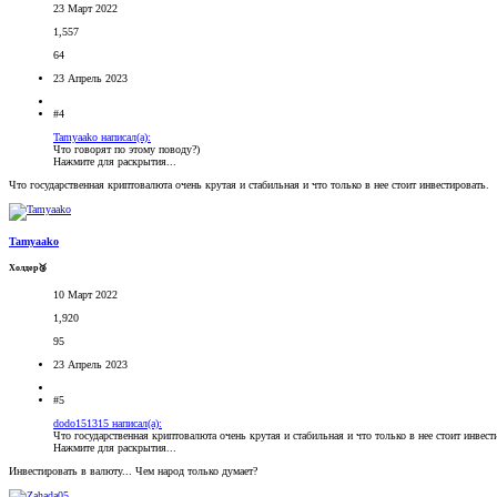
23 Март 2022
1,557
64
23 Апрель 2023
#4
Tamyaako написал(а):
Что говорят по этому поводу?)
Нажмите для раскрытия...
Что государственная криптовалюта очень крутая и стабильная и что только в нее стоит инвестировать.
Tamyaako
Холдер🥉
10 Март 2022
1,920
95
23 Апрель 2023
#5
dodo151315 написал(а):
Что государственная криптовалюта очень крутая и стабильная и что только в нее стоит инвест
Нажмите для раскрытия...
Инвестировать в валюту... Чем народ только думает?