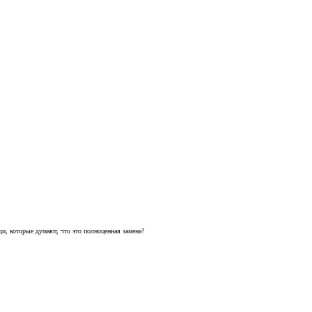
и, которые думают, что это полноценная замена?