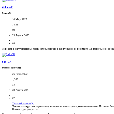
Zahada05
Холдер🥉
10 Март 2022
1,838
99
23 Апрель 2023
#6
Тоже есть вокруг некоторые люди, которые ничего в крипторынке не понимают. Но ладно бы они вообще
SaS_CR
Главный криптан🥈
26 Июль 2022
1,289
33
23 Апрель 2023
#7
Zahada05 написал(а):
Тоже есть вокруг некоторые люди, которые ничего в крипторынке не понимают. Но ладно бы о
Нажмите для раскрытия...