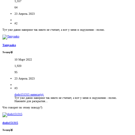
1,557
64
23 Апрель 2023
#2
Тут уже давно наверное так никто не считает, а вот у меня в окружении - полно.
Tamyaako
Холдер🥉
10 Март 2022
1,920
95
23 Апрель 2023
#3
dodo151315 написал(а):
Тут уже давно наверное так никто не считает, а вот у меня в окружении - полно.
Нажмите для раскрытия...
Что говорят по этому поводу?)
dodo151315
Холдер🥉