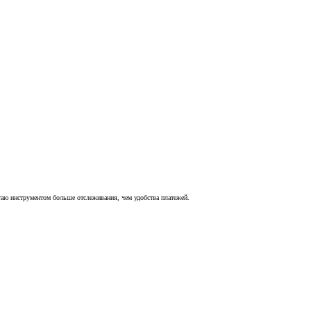
итаю инструментом больше отслеживания, чем удобства платежей.