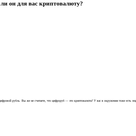
 ли он для вас криптовалюту?
 цифровой рубль. Вы же не считаете, что цифроруб — это криптовалюта? У вас в окружении тоже есть люд