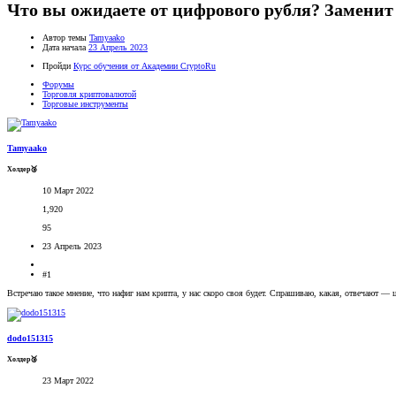
Что вы ожидаете от цифрового рубля? Заменит
Автор темы
Tamyaako
Дата начала
23 Апрель 2023
Пройди
Курс обучения от Академии CryptoRu
Форумы
Торговля криптовалютой
Торговые инструменты
Tamyaako
Холдер🥉
10 Март 2022
1,920
95
23 Апрель 2023
#1
Встречаю такое мнение, что нафиг нам крипта, у нас скоро своя будет. Спрашиваю, какая, отвечают —
dodo151315
Холдер🥉
23 Март 2022