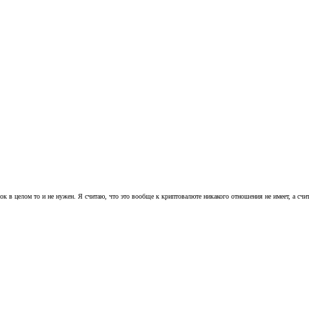
нок в целом то и не нужен. Я считаю, что это вообще к криптовалюте никакого отношения не имеет, а сч