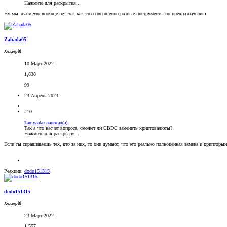
Нажмите для раскрытия...
Ну мы знаем что вообще нет, так как это совершенно разные инструменты по предназначению.
Zahada05
Холдер🥉
10 Март 2022
1,838
99
23 Апрель 2023
#10
Tamyaako написал(а):
Так а что насчет вопроса, сможет ли CBDC заменить криптовалюты?
Нажмите для раскрытия...
Если ты спрашиваешь тех, кто за них, то они думают, что это реально полноценная замена и крипторы
Реакции:
dodo151315
dodo151315
Холдер🥉
23 Март 2022
1,557