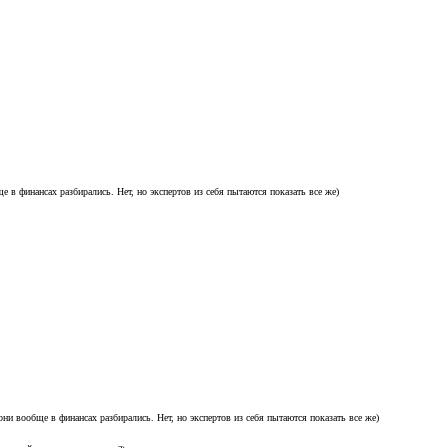
 в финансах разбирались. Нет, но экспертов из себя пытаются показать все же)
ни вообще в финансах разбирались. Нет, но экспертов из себя пытаются показать все же)