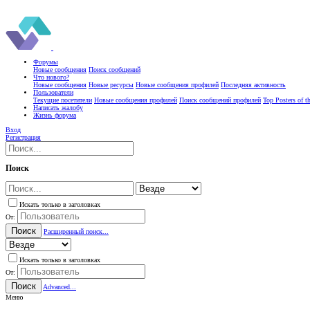
Форумы
Новые сообщения
Поиск сообщений
Что нового?
Новые сообщения
Новые ресурсы
Новые сообщения профилей
Последняя активность
Пользователи
Текущие посетители
Новые сообщения профилей
Поиск сообщений профилей
Top Posters of 
Написать жалобу
Жизнь форума
Вход
Регистрация
Поиск
Искать только в заголовках
От:
Поиск
Расширенный поиск...
Искать только в заголовках
От:
Поиск
Advanced...
Меню