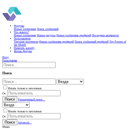
Форумы
Новые сообщения
Поиск сообщений
Что нового?
Новые сообщения
Новые ресурсы
Новые сообщения профилей
Последняя активность
Пользователи
Текущие посетители
Новые сообщения профилей
Поиск сообщений профилей
Top Posters of
the Month
Написать жалобу
Жизнь форума
Вход
Регистрация
Поиск
Искать только в заголовках
От:
Поиск
Расширенный поиск...
Искать только в заголовках
От:
Поиск
Advanced...
Меню