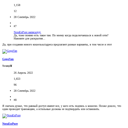
1,158
12
28 Сентябрь 2022
#7
NoraEnPure написал(а):
Да, тоже помню есть такое там. По моему когда подключаешься к новой сети?
Нажмите для раскрытия...
Да, при создании нового кошелька/адреса предлагают разные варианты, в том числе и этот
GogaVan
Холдер🥉
26 Апрель 2022
1,653
96
28 Сентябрь 2022
#8
Я сначала думал, что равный доступ имеют все, у кого есть подпись к кошелю. Позже дошло, что
один проводит транзакцию, а остальные должны ее подтвердить или остановить.
NoraEnPure