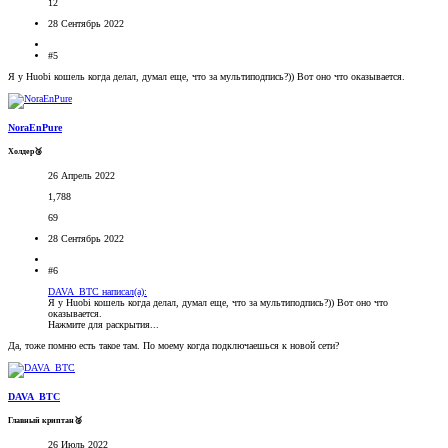
12
28 Сентябрь 2022
#5
Я у Huobi кошель когда делал, думал еще, что за мультиподпись?)) Вот оно что оказывается.
NoraEnPure
Холдер🥉
26 Апрель 2022
1,788
69
28 Сентябрь 2022
#6
DAVA_BTC написал(а):
Я у Huobi кошель когда делал, думал еще, что за мультиподпись?)) Вот оно что
оказывается.
Нажмите для раскрытия...
Да, тоже помню есть такое там. По моему когда подключаешься к новой сети?
DAVA_BTC
Главный криптан🥈
26 Июль 2022