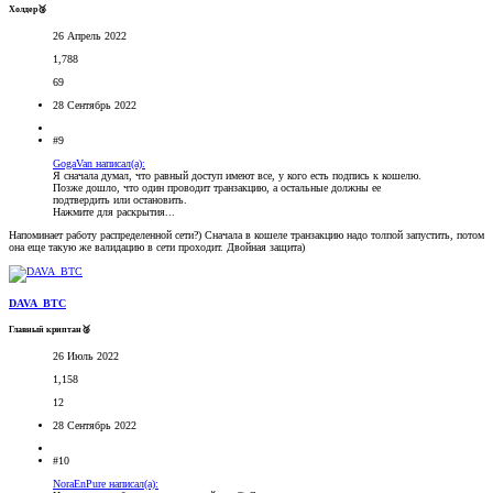
Холдер🥉
26 Апрель 2022
1,788
69
28 Сентябрь 2022
#9
GogaVan написал(а):
Я сначала думал, что равный доступ имеют все, у кого есть подпись к кошелю.
Позже дошло, что один проводит транзакцию, а остальные должны ее
подтвердить или остановить.
Нажмите для раскрытия...
Напоминает работу распределенной сети?) Сначала в кошеле транзакцию надо толпой запустить, потом
она еще такую же валидацию в сети проходит. Двойная защита)
DAVA_BTC
Главный криптан🥈
26 Июль 2022
1,158
12
28 Сентябрь 2022
#10
NoraEnPure написал(а):