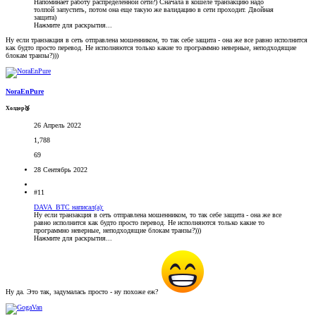
Напоминает работу распределенной сети?) Сначала в кошеле транзакцию надо
толпой запустить, потом она еще такую же валидацию в сети проходит. Двойная
защита)
Нажмите для раскрытия...
Ну если транзакция в сеть отправлена мошенником, то так себе защита - она же все равно исполнится
как будто просто перевод. Не исполняются только какие то программно неверные, неподходящие
блокам транзы?)))
NoraEnPure
Холдер🥉
26 Апрель 2022
1,788
69
28 Сентябрь 2022
#11
DAVA_BTC написал(а):
Ну если транзакция в сеть отправлена мошенником, то так себе защита - она же все
равно исполнится как будто просто перевод. Не исполняются только какие то
программно неверные, неподходящие блокам транзы?)))
Нажмите для раскрытия...
Ну да. Это так, задумалась просто - ну похоже еж?