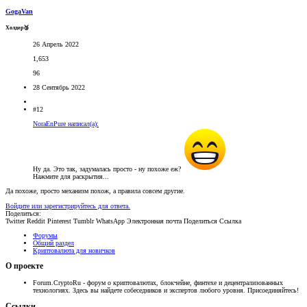
GogaVan
Холдер🥉
26 Апрель 2022
1,653
96
28 Сентябрь 2022
#12
NoraEnPure написал(а):
Ну да. Это так, задумалась просто - ну похоже еж?
Нажмите для раскрытия...
Да похоже, просто механизм похож, а правила совсем другие.
Войдите или зарегистрируйтесь для ответа.
Поделиться:
Twitter
Reddit
Pinterest
Tumblr
WhatsApp
Электронная почта
Поделиться
Ссылка
Форумы
Общий раздел
Криптовалюта для новичков
О проекте
Forum.CryptoRu - форум о криптовалютах, блокчейне, финтехе и децентрализованных
технологиях. Здесь вы найдете собеседников и экспертов любого уровня. Присоединяйтесь!
Ссылки