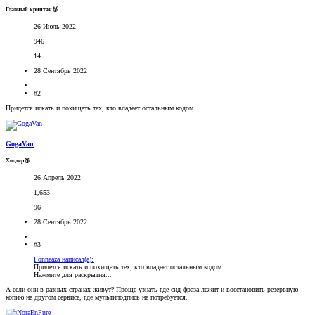
Главный криптан🥈
26 Июль 2022
946
14
28 Сентябрь 2022
#2
Придется искать и похищать тех, кто владеет остальным кодом
GogaVan
Холдер🥉
26 Апрель 2022
1,653
96
28 Сентябрь 2022
#3
Fonneaza написал(а):
Придется искать и похищать тех, кто владеет остальным кодом
Нажмите для раскрытия...
А если они в разных странах живут? Проще узнать где сид-фраза лежит и восстановить резервную
копию на другом сервисе, где мультиподпись не потребуется.