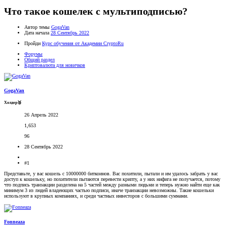
Что такое кошелек с мультиподписью?
Автор темы
GogaVan
Дата начала
28 Сентябрь 2022
Пройди
Курс обучения от Академии CryptoRu
Форумы
Общий раздел
Криптовалюта для новичков
GogaVan
Холдер🥉
26 Апрель 2022
1,653
96
28 Сентябрь 2022
#1
Представьте, у вас кошель с 10000000 биткоинов. Вас похитили, пытали и им удалось забрать у вас
доступ к кошельку, но похитители пытаются перевести крипту, а у них нифига не получается, потому
что подпись транзакции разделена на 5 частей между разными людьми и теперь нужно найти еще как
минимум 3 из людей владеющих частью подписи, иначе транзакции невозможны. Такие кошельки
используют в крупных компаниях, и среди частных инвесторов с большими суммами.
Fonneaza