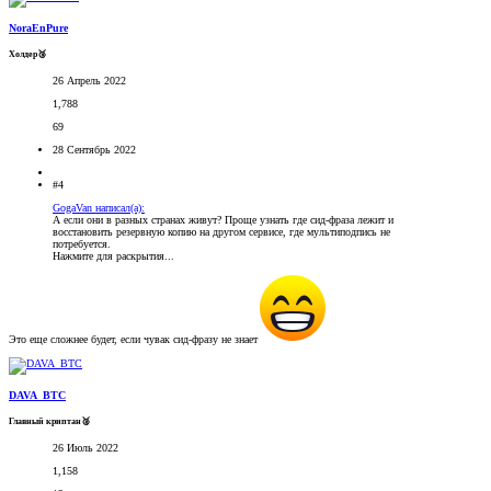
NoraEnPure
Холдер🥉
26 Апрель 2022
1,788
69
28 Сентябрь 2022
#4
GogaVan написал(а):
А если они в разных странах живут? Проще узнать где сид-фраза лежит и
восстановить резервную копию на другом сервисе, где мультиподпись не
потребуется.
Нажмите для раскрытия...
Это еще сложнее будет, если чувак сид-фразу не знает
DAVA_BTC
Главный криптан🥈
26 Июль 2022
1,158