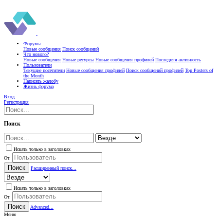
Форумы
Новые сообщения
Поиск сообщений
Что нового?
Новые сообщения
Новые ресурсы
Новые сообщения профилей
Последняя активность
Пользователи
Текущие посетители
Новые сообщения профилей
Поиск сообщений профилей
Top Posters of
the Month
Написать жалобу
Жизнь форума
Вход
Регистрация
Поиск
Искать только в заголовках
От:
Поиск
Расширенный поиск...
Искать только в заголовках
От:
Поиск
Advanced...
Меню