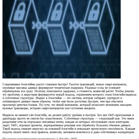
Современные блокчейны растут слишком быстро! Тысячи транзакций, новые смарт-контракты,
огромные массивы данных формируют технические издержки. Рядовые узлы не успевают
обрабатывать все сразу. Поэтому появляются задержки, а стоимость комиссий растет. Чтобы решить
эту проблему, в индустрии формируется новый подход, отражением которого стали блокчейн-индексы
и субсетевые структуры. Индекс в блокчейне — это система, которая собирает, сортирует и
оптимизирует данные таким образом, чтобы они были доступны быстрее, чем при обычном
просмотре цепочки блоков. По сути, это некий поисковик, который позволяет мгновенно находить
нужные транзакции, историю смарт-контрактов или состояние аккаунта.
Индексы не меняют сам блокчейн, но делают работу удобнее и быстрее. Без них DeFi-приложения и
дашборды просто не смогли бы существовать. Субсетевые структуры — следующий шаг. Это некое
разделение сети на отдельные связанные ветви, каждая из которых обслуживает свою категорию
задач: DeFi, игровые проекты, корпоративные решения или обработку больших объемов данных.
Такой подход снижает нагрузку на основной блокчейн и повышает пропускную способность. Каждая
подсеть может иметь свои правила, комиссии, механизм консенсуса и даже собственных валидаторов.
Последнее редактирование модератором:
1 Декабрь 2025