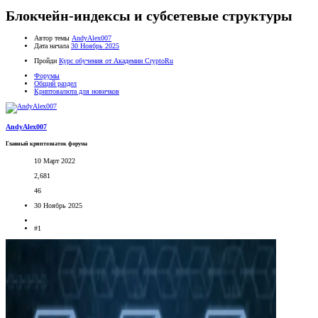
Блокчейн-индексы и субсетевые структуры
Автор темы
AndyAlex007
Дата начала
30 Ноябрь 2025
Пройди
Курс обучения от Академии CryptoRu
Форумы
Общий раздел
Криптовалюта для новичков
AndyAlex007
Главный криптознаток форума
10 Март 2022
2,681
46
30 Ноябрь 2025
#1