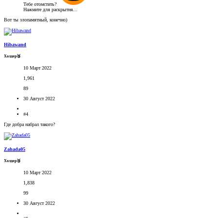
Тебе отомстить?
Нажмите для раскрытия...
Вот ты злопамятный, конечно)
Hibawand
Холдер🥉
10 Март 2022
1,961
89
30 Август 2022
#4
Где добра набрал такого?
Zahada05
Холдер🥉
10 Март 2022
1,838
99
30 Август 2022