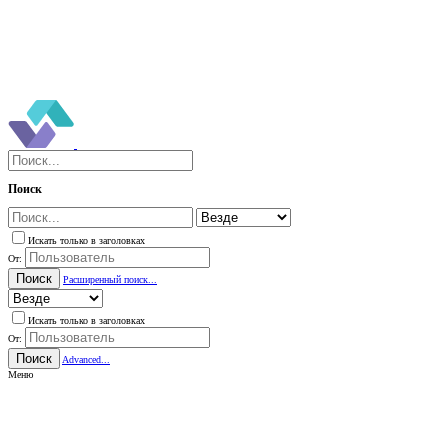
Поиск
Искать только в заголовках
От:
Поиск
Расширенный поиск...
Искать только в заголовках
От:
Поиск
Advanced...
Меню