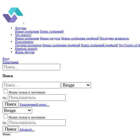
Форумы
Новые сообщения
Поиск сообщений
Что нового?
Новые сообщения
Новые ресурсы
Новые сообщения профилей
Последняя активность
Пользователи
Текущие посетители
Новые сообщения профилей
Поиск сообщений профилей
Top Posters of 
Написать жалобу
Жизнь форума
Вход
Регистрация
Поиск
Искать только в заголовках
От:
Поиск
Расширенный поиск...
Искать только в заголовках
От:
Поиск
Advanced...
Меню