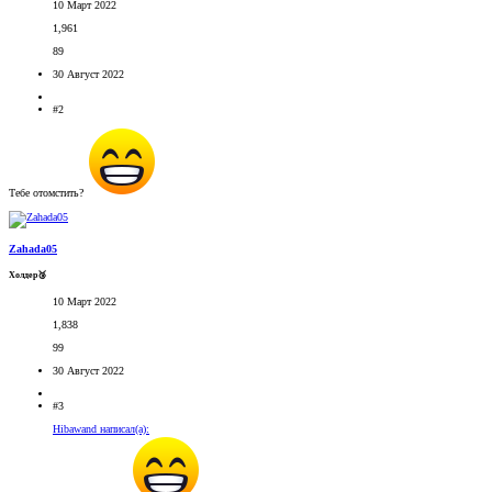
10 Март 2022
1,961
89
30 Август 2022
#2
Тебе отомстить?
Zahada05
Холдер🥉
10 Март 2022
1,838
99
30 Август 2022
#3
Hibawand написал(а):