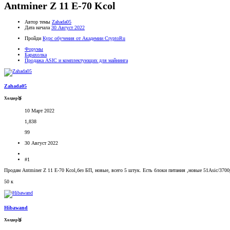
Antminer Z 11 E-70 Kcol
Автор темы
Zahada05
Дата начала
30 Август 2022
Пройди
Курс обучения от Академии CryptoRu
Форумы
Барахолка
Продажа ASIC и комплектующих для майнинга
Zahada05
Холдер🥉
10 Март 2022
1,838
99
30 Август 2022
#1
Продам Antminer Z 11 E-70 Kcol,без БП, новые, всего 5 штук. Есть блоки питания ,новые 51Asic/3700
50 к
Hibawand
Холдер🥉