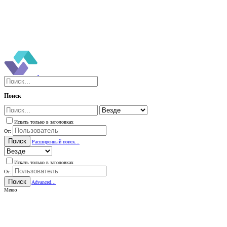
Поиск
Искать только в заголовках
От:
Поиск
Расширенный поиск...
Искать только в заголовках
От:
Поиск
Advanced...
Меню