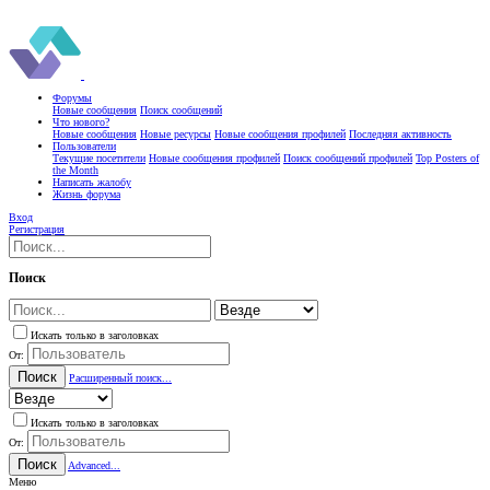
Форумы
Новые сообщения
Поиск сообщений
Что нового?
Новые сообщения
Новые ресурсы
Новые сообщения профилей
Последняя активность
Пользователи
Текущие посетители
Новые сообщения профилей
Поиск сообщений профилей
Top Posters of
the Month
Написать жалобу
Жизнь форума
Вход
Регистрация
Поиск
Искать только в заголовках
От:
Поиск
Расширенный поиск...
Искать только в заголовках
От:
Поиск
Advanced...
Меню