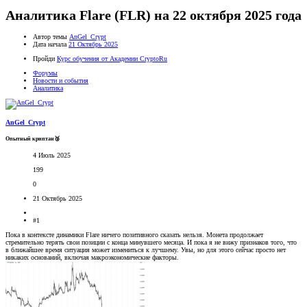
Аналитика Flare (FLR) на 22 октября 2025 года
Автор темы
AnGel_Crypt
Дата начала
21 Октябрь 2025
Пройди
Курс обучения от Академии CryptoRu
Форумы
Новости и события
Аналитика
AnGel_Crypt
Опытный криптан🥉
4 Июль 2025
199
0
21 Октябрь 2025
#1
Пока в контексте динамики Flare ничего позитивного сказать нельзя. Монета продолжает
стремительно терять свои позиции с конца минувшего месяца. И пока я не вижу признаков того, что
в ближайшее время ситуация может измениться к лучшему. Увы, но для этого сейчас просто нет
никаких оснований, включая макроэкономические факторы.