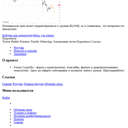
Потенциально цена может скорректироваться к уровню $0,0188, но я сомневаюсь, что котировки его
преодолеют.
Войдите или зарегистрируйтесь для ответа.
Поделиться:
Twitter
Reddit
Pinterest
Tumblr
WhatsApp
Электронная почта
Поделиться
Ссылка
Форумы
Новости и события
Аналитика
О проекте
Forum.CryptoRu - форум о криптовалютах, блокчейне, финтехе и децентрализованных
технологиях. Здесь вы найдете собеседников и экспертов любого уровня. Присоединяйтесь!
Ссылки
Главная
Форумы
Правила форума
Обратная связь
Меню пользователя
Войти
Обратная связь
Условия и правила
Политика конфиденциальности
Помощь
Главная