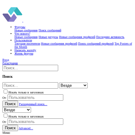
Форумы
Новые сообщения
Поиск сообщений
Что нового?
Новые сообщения
Новые ресурсы
Новые сообщения профилей
Последняя активность
Пользователи
Текущие посетители
Новые сообщения профилей
Поиск сообщений профилей
Top Posters of
the Month
Написать жалобу
Жизнь форума
Вход
Регистрация
Поиск
Искать только в заголовках
От:
Поиск
Расширенный поиск...
Искать только в заголовках
От:
Поиск
Advanced...
Меню