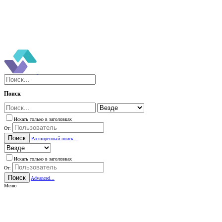
Поиск
Искать только в заголовках
От:
Поиск
Расширенный поиск...
Искать только в заголовках
От:
Поиск
Advanced...
Меню