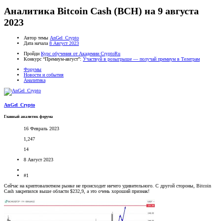
Аналитика Bitcoin Cash (BCH) на 9 августа
2023
Автор темы
AnGel_Crypto
Дата начала
8 Август 2023
Пройди
Курс обучения от Академии CryptoRu
Конкурс “Премиум-август”:
Участвуй в розыгрыше — получай премиум в Телеграм
Форумы
Новости и события
Аналитика
AnGel_Crypto
Главный аналитик форума
16 Февраль 2023
1,247
14
8 Август 2023
#1
Сейчас на криптовалютном рынке не происходит ничего удивительного. С другой стороны, Bitcoin
Cash закрепился выше области $232,9, а это очень хороший признак!