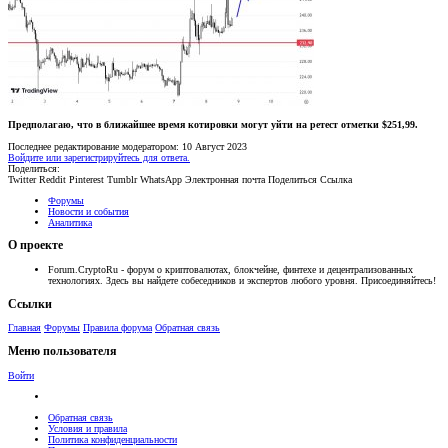
Предполагаю, что в ближайшее время котировки могут уйти на ретест отметки $251,99.
Последнее редактирование модератором:
10 Август 2023
Войдите или зарегистрируйтесь для ответа.
Поделиться:
Twitter
Reddit
Pinterest
Tumblr
WhatsApp
Электронная почта
Поделиться
Ссылка
Форумы
Новости и события
Аналитика
О проекте
Forum.CryptoRu - форум о криптовалютах, блокчейне, финтехе и децентрализованных
технологиях. Здесь вы найдете собеседников и экспертов любого уровня. Присоединяйтесь!
Ссылки
Главная
Форумы
Правила форума
Обратная связь
Меню пользователя
Войти
Обратная связь
Условия и правила
Политика конфиденциальности