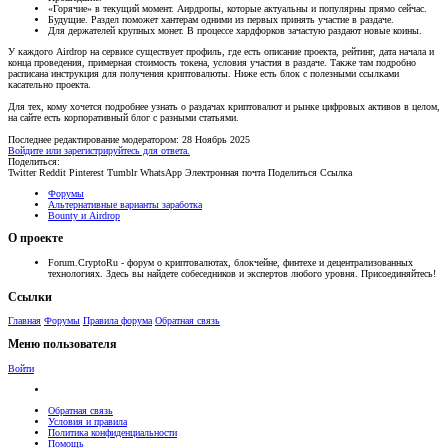
«Горячие» в текущий момент. Аирдропы, которые актуальны и популярны прямо сейчас.
Будущие. Раздел поможет хантерам одними из первых принять участие в раздаче.
Для держателей крупных монет. В процессе хардфорков зачастую раздают новые коины.
У каждого Airdrop на сервисе существует профиль, где есть описание проекта, рейтинг, дата начала и
конца проведения, примерная стоимость токена, условия участия в раздаче. Также там подробно
расписана инструкция для получения криптовалюты. Ниже есть блок с полезными ссылками
касательно проекта.
Для тех, кому хочется подробнее узнать о раздачах криптовалют и рынке цифровых активов в целом,
на сайте есть корпоративный блог с разными статьями.
Последнее редактирование модератором:
28 Ноябрь 2025
Войдите или зарегистрируйтесь для ответа.
Поделиться:
Twitter
Reddit
Pinterest
Tumblr
WhatsApp
Электронная почта
Поделиться
Ссылка
Форумы
Альтернативные варианты заработка
Bounty и Airdrop
О проекте
Forum.CryptoRu - форум о криптовалютах, блокчейне, финтехе и децентрализованных
технологиях. Здесь вы найдете собеседников и экспертов любого уровня. Присоединяйтесь!
Ссылки
Главная
Форумы
Правила форума
Обратная связь
Меню пользователя
Войти
Обратная связь
Условия и правила
Политика конфиденциальности
Помощь