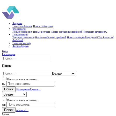
Форумы
Новые сообщения
Поиск сообщений
Что нового?
Новые сообщения
Новые ресурсы
Новые сообщения профилей
Последняя активность
Пользователи
Текущие посетители
Новые сообщения профилей
Поиск сообщений профилей
Top Posters of
the Month
Написать жалобу
Жизнь форума
Вход
Регистрация
Поиск
Искать только в заголовках
От:
Поиск
Расширенный поиск...
Искать только в заголовках
От:
Поиск
Advanced...
Меню