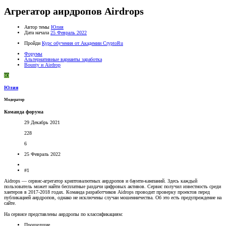
Агрегатор аирдропов Airdrops
Автор темы
Юлия
Дата начала
25 Февраль 2022
Пройди
Курс обучения от Академии CryptoRu
Форумы
Альтернативные варианты заработка
Bounty и Airdrop
Ю
Юлия
Модератор
Команда форума
29 Декабрь 2021
228
6
25 Февраль 2022
#1
Aidrops — сервис-агрегатор криптовалютных аирдропов и баунти-кампаний. Здесь каждый
пользователь может найти бесплатные раздачи цифровых активов. Сервис получил известность среди
хантеров в 2017-2018 годах. Команда разработчиков Aidrops проводит проверку проектов перед
публикацией аирдропов, однако не исключены случаи мошенничества. Об это есть предупреждение на
сайте.
На сервисе представлены аирдропы по классификациям:
Прошедшие.